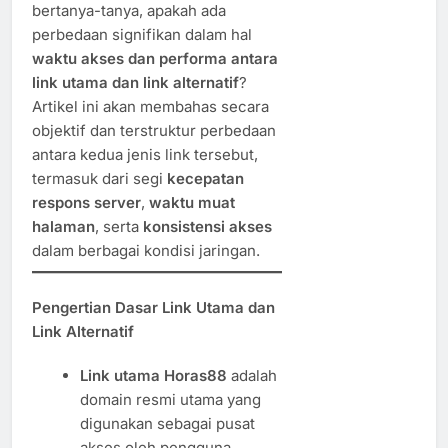
bertanya-tanya, apakah ada
perbedaan signifikan dalam hal
waktu akses dan performa antara
link utama dan link alternatif
?
Artikel ini akan membahas secara
objektif dan terstruktur perbedaan
antara kedua jenis link tersebut,
termasuk dari segi
kecepatan
respons server
,
waktu muat
halaman
, serta
konsistensi akses
dalam berbagai kondisi jaringan.
Pengertian Dasar Link Utama dan
Link Alternatif
Link utama Horas88
adalah
domain resmi utama yang
digunakan sebagai pusat
akses oleh pengguna.