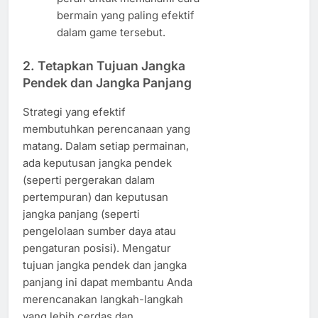
bermain yang paling efektif
dalam game tersebut.
2.
Tetapkan Tujuan Jangka
Pendek dan Jangka Panjang
Strategi yang efektif
membutuhkan perencanaan yang
matang. Dalam setiap permainan,
ada keputusan jangka pendek
(seperti pergerakan dalam
pertempuran) dan keputusan
jangka panjang (seperti
pengelolaan sumber daya atau
pengaturan posisi). Mengatur
tujuan jangka pendek dan jangka
panjang ini dapat membantu Anda
merencanakan langkah-langkah
yang lebih cerdas dan