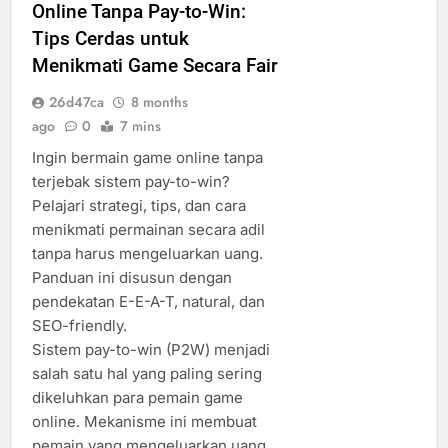
Online Tanpa Pay-to-Win:
Tips Cerdas untuk
Menikmati Game Secara Fair
26d47ca
8 months
ago
0
7 mins
Ingin bermain game online tanpa
terjebak sistem pay-to-win?
Pelajari strategi, tips, dan cara
menikmati permainan secara adil
tanpa harus mengeluarkan uang.
Panduan ini disusun dengan
pendekatan E-E-A-T, natural, dan
SEO-friendly.
Sistem pay-to-win (P2W) menjadi
salah satu hal yang paling sering
dikeluhkan para pemain game
online. Mekanisme ini membuat
pemain yang mengeluarkan uang