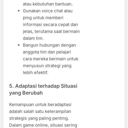
atau kebutuhan bantuan.
Gunakan voice chat atau
ping untuk memberi
informasi secara cepat dan
jelas, terutama saat bermain
dalam tim.
Bangun hubungan dengan
anggota tim dan pelajari
cara mereka bermain untuk
menyusun strategi yang
lebih efektif.
5.
Adaptasi terhadap Situasi
yang Berubah
Kemampuan untuk beradaptasi
adalah salah satu keterampilan
strategis yang paling penting.
Dalam game online, situasi sering