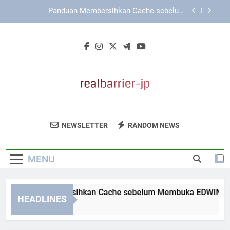
Skip
Cara Menjaga Keamanan Data saat Membuka
to
KAYA787 Alternatif
content
Cara Menjaga Koneksi Tetap Stabil saat
Membuka KAYA787 Alternatif
Panduan Membersihkan Cache sebelum
Membuka EDWINSLOT Link Alternatif
Panduan Membersihkan Cache sebelum
Membuka LEBAH4D Link Alternatif
Cara Menjaga Keamanan Data saat Membuka
KAYA787 Alternatif
Real Barrier
Dapatkan Produk Perawatan Kulit
Cara Menjaga Koneksi Tetap Stabil saat
NEWSLETTER
RANDOM NEWS
Japan
Membuka KAYA787 Alternatif
Berkualitas Untuk Kulit Sensitif Dari Real
Barrier Japan. Solusi Hidrasi Dan
MENU
Perlindungan Kulit.
nduan Membersihkan Cache sebelum Membuka EDWINSLOT Lin
HEADLINES
Weeks Ago