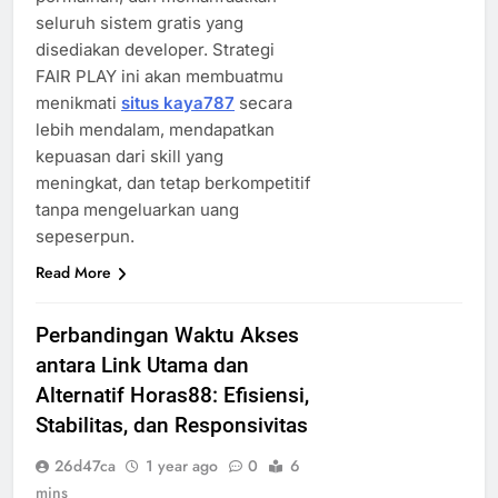
seluruh sistem gratis yang
disediakan developer. Strategi
FAIR PLAY ini akan membuatmu
menikmati
situs kaya787
secara
lebih mendalam, mendapatkan
kepuasan dari skill yang
meningkat, dan tetap berkompetitif
tanpa mengeluarkan uang
sepeserpun.
Read More
Perbandingan Waktu Akses
antara Link Utama dan
Alternatif Horas88: Efisiensi,
Stabilitas, dan Responsivitas
26d47ca
1 year ago
0
6
mins