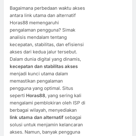
Bagaimana perbedaan waktu akses
antara link utama dan alternatif
Horas88 memengaruhi
pengalaman pengguna? Simak
analisis mendalam tentang
kecepatan, stabilitas, dan efisiensi
akses dari kedua jalur tersebut.
Dalam dunia digital yang dinamis,
kecepatan dan stabilitas akses
menjadi kunci utama dalam
memastikan pengalaman
pengguna yang optimal. Situs
seperti
Horas88
, yang sering kali
mengalami pemblokiran oleh ISP di
berbagai wilayah, menyediakan
link utama dan alternatif
sebagai
solusi untuk menjamin kelancaran
akses. Namun, banyak pengguna