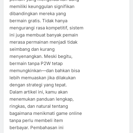
memiliki keunggulan signifikan
dibandingkan mereka yang
bermain gratis. Tidak hanya
mengurangi rasa kompetitif, sistem
ini juga membuat banyak pemain
merasa permainan menjadi tidak
seimbang dan kurang
menyenangkan. Meski begitu,
bermain tanpa P2W tetap
memungkinkan—dan bahkan bisa
lebih memuaskan jika dilakukan
dengan strategi yang tepat.
Dalam artikel ini, kamu akan
menemukan panduan lengkap,
ringkas, dan natural tentang
bagaimana menikmati game online
tanpa perlu membeli item
berbayar. Pembahasan ini