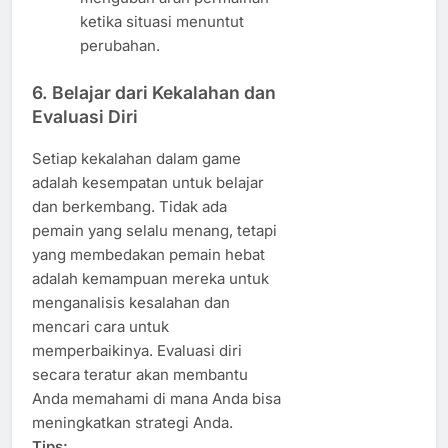
ketika situasi menuntut
perubahan.
6.
Belajar dari Kekalahan dan
Evaluasi Diri
Setiap kekalahan dalam game
adalah kesempatan untuk belajar
dan berkembang. Tidak ada
pemain yang selalu menang, tetapi
yang membedakan pemain hebat
adalah kemampuan mereka untuk
menganalisis kesalahan dan
mencari cara untuk
memperbaikinya. Evaluasi diri
secara teratur akan membantu
Anda memahami di mana Anda bisa
meningkatkan strategi Anda.
Tips: