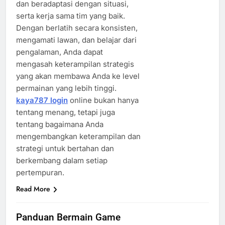
dan beradaptasi dengan situasi,
serta kerja sama tim yang baik.
Dengan berlatih secara konsisten,
mengamati lawan, dan belajar dari
pengalaman, Anda dapat
mengasah keterampilan strategis
yang akan membawa Anda ke level
permainan yang lebih tinggi.
kaya787 login
online bukan hanya
tentang menang, tetapi juga
tentang bagaimana Anda
mengembangkan keterampilan dan
strategi untuk bertahan dan
berkembang dalam setiap
pertempuran.
Read More
Panduan Bermain Game