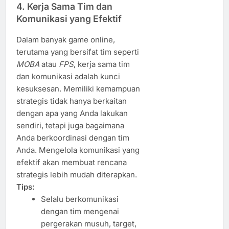
4.
Kerja Sama Tim dan
Komunikasi yang Efektif
Dalam banyak game online,
terutama yang bersifat tim seperti
MOBA
atau
FPS
, kerja sama tim
dan komunikasi adalah kunci
kesuksesan. Memiliki kemampuan
strategis tidak hanya berkaitan
dengan apa yang Anda lakukan
sendiri, tetapi juga bagaimana
Anda berkoordinasi dengan tim
Anda. Mengelola komunikasi yang
efektif akan membuat rencana
strategis lebih mudah diterapkan.
Tips:
Selalu berkomunikasi
dengan tim mengenai
pergerakan musuh, target,