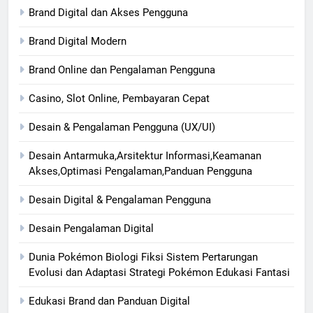
Brand Digital dan Akses Pengguna
Brand Digital Modern
Brand Online dan Pengalaman Pengguna
Casino, Slot Online, Pembayaran Cepat
Desain & Pengalaman Pengguna (UX/UI)
Desain Antarmuka,Arsitektur Informasi,Keamanan
Akses,Optimasi Pengalaman,Panduan Pengguna
Desain Digital & Pengalaman Pengguna
Desain Pengalaman Digital
Dunia Pokémon Biologi Fiksi Sistem Pertarungan
Evolusi dan Adaptasi Strategi Pokémon Edukasi Fantasi
Edukasi Brand dan Panduan Digital