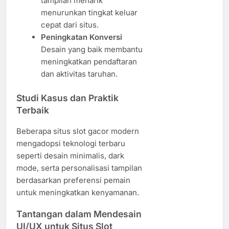
tampilan menarik
menurunkan tingkat keluar
cepat dari situs.
Peningkatan Konversi
Desain yang baik membantu
meningkatkan pendaftaran
dan aktivitas taruhan.
Studi Kasus dan Praktik
Terbaik
Beberapa situs slot gacor modern
mengadopsi teknologi terbaru
seperti desain minimalis, dark
mode, serta personalisasi tampilan
berdasarkan preferensi pemain
untuk meningkatkan kenyamanan.
Tantangan dalam Mendesain
UI/UX untuk Situs Slot