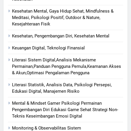
Kesehatan Mental, Gaya Hidup Sehat, Mindfulness &
Meditasi, Psikologi Positif, Outdoor & Nature,
Kesejahteraan Fisik
Kesehatan, Pengembangan Diri, Kesehatan Mental
Keuangan Digital, Teknologi Finansial
Literasi Sistem Digital,Analisis Mekanisme
Permainan,Panduan Pengguna Pemula,Keamanan Akses
& Akun,Optimasi Pengalaman Pengguna
Literasi Statistik, Analisis Data, Psikologi Persepsi,
Edukasi Digital, Manajemen Risiko
Mental & Mindset Gamer Psikologi Permainan
Pengembangan Diri Edukasi Game Sehat Strategi Non-
Teknis Keseimbangan Emosi Digital
Monitoring & Observabilitas Sistem