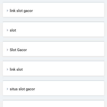
link slot gacor
slot
Slot Gacor
link slot
situs slot gacor