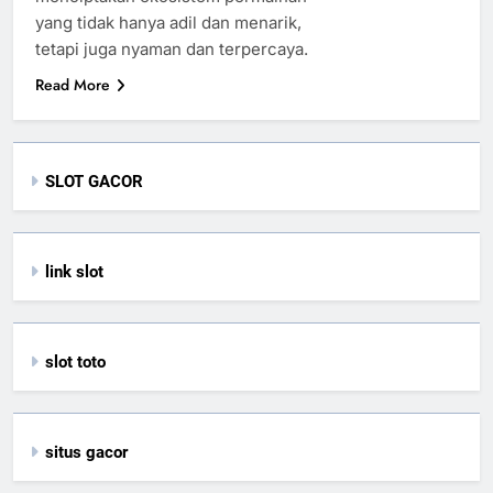
yang tidak hanya adil dan menarik,
tetapi juga nyaman dan terpercaya.
Read More
SLOT GACOR
link slot
slot toto
situs gacor