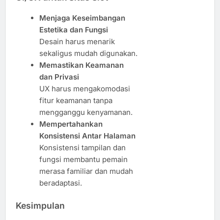
Menjaga Keseimbangan
Estetika dan Fungsi
Desain harus menarik
sekaligus mudah digunakan.
Memastikan Keamanan
dan Privasi
UX harus mengakomodasi
fitur keamanan tanpa
mengganggu kenyamanan.
Mempertahankan
Konsistensi Antar Halaman
Konsistensi tampilan dan
fungsi membantu pemain
merasa familiar dan mudah
beradaptasi.
Kesimpulan