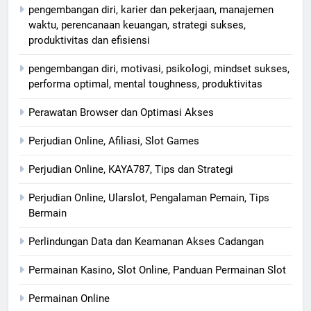
pengembangan diri, karier dan pekerjaan, manajemen
waktu, perencanaan keuangan, strategi sukses,
produktivitas dan efisiensi
pengembangan diri, motivasi, psikologi, mindset sukses,
performa optimal, mental toughness, produktivitas
Perawatan Browser dan Optimasi Akses
Perjudian Online, Afiliasi, Slot Games
Perjudian Online, KAYA787, Tips dan Strategi
Perjudian Online, Ularslot, Pengalaman Pemain, Tips
Bermain
Perlindungan Data dan Keamanan Akses Cadangan
Permainan Kasino, Slot Online, Panduan Permainan Slot
Permainan Online