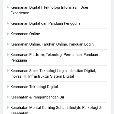
Keamanan Digital | Teknologi Informasi | User
Experience
Keamanan Digital dan Panduan Pengguna
Keamanan Online
Keamanan Online, Taruhan Online, Panduan Login
Keamanan Platform, Teknologi Permainan, Panduan
Pengguna
Keamanan Siber, Teknologi Login, Identitas Digital,
Inovasi IT, Infrastruktur Sistem Digital
Keamanan Teknologi Digital
Kesehatan & Pengembangan Diri
Kesehatan Mental Gaming Sehat Lifestyle Psikologi &
Kesehatan