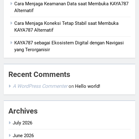
Cara Menjaga Keamanan Data saat Membuka KAYA787
Alternatif
Cara Menjaga Koneksi Tetap Stabil saat Membuka
KAYA787 Alternatif
KAYA787 sebagai Ekosistem Digital dengan Navigasi
yang Terorganisir
Recent Comments
A WordPress Commenter
on
Hello world!
Archives
July 2026
June 2026