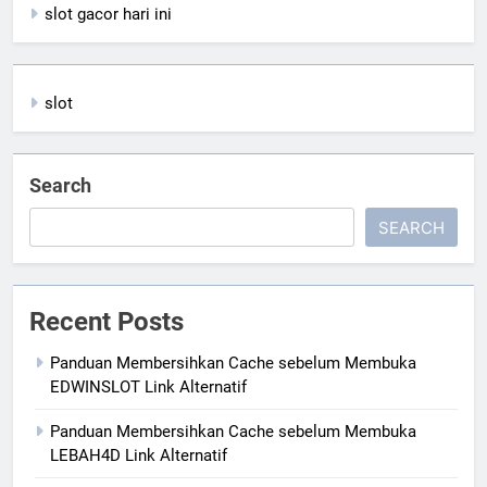
slot gacor hari ini
slot
Search
SEARCH
Recent Posts
Panduan Membersihkan Cache sebelum Membuka
EDWINSLOT Link Alternatif
Panduan Membersihkan Cache sebelum Membuka
LEBAH4D Link Alternatif