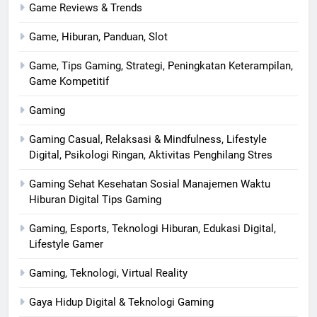
Game Reviews & Trends
Game, Hiburan, Panduan, Slot
Game, Tips Gaming, Strategi, Peningkatan Keterampilan,
Game Kompetitif
Gaming
Gaming Casual, Relaksasi & Mindfulness, Lifestyle
Digital, Psikologi Ringan, Aktivitas Penghilang Stres
Gaming Sehat Kesehatan Sosial Manajemen Waktu
Hiburan Digital Tips Gaming
Gaming, Esports, Teknologi Hiburan, Edukasi Digital,
Lifestyle Gamer
Gaming, Teknologi, Virtual Reality
Gaya Hidup Digital & Teknologi Gaming