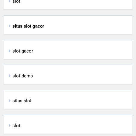
slot
situs slot gacor
slot gacor
slot demo
situs slot
slot