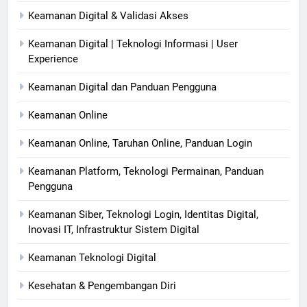
Keamanan Digital & Validasi Akses
Keamanan Digital | Teknologi Informasi | User
Experience
Keamanan Digital dan Panduan Pengguna
Keamanan Online
Keamanan Online, Taruhan Online, Panduan Login
Keamanan Platform, Teknologi Permainan, Panduan
Pengguna
Keamanan Siber, Teknologi Login, Identitas Digital,
Inovasi IT, Infrastruktur Sistem Digital
Keamanan Teknologi Digital
Kesehatan & Pengembangan Diri