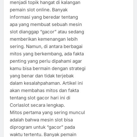
menjadi topik hangat di kalangan
pemain slot online. Banyak
informasi yang beredar tentang
apa yang membuat sebuah mesin
slot dianggap “gacor” atau sedang
memberikan kemenangan lebih
sering. Namun, di antara berbagai
mitos yang berkembang, ada fakta
penting yang perlu dipahami agar
kamu bisa bermain dengan strategi
yang benar dan tidak terjebak
dalam kesalahpahaman. Artikel ini
akan membahas mitos dan fakta
tentang slot gacor hari ini di
Corlaslot secara lengkap.
Mitos pertama yang sering muncul
adalah bahwa mesin slot bisa
diprogram untuk “gacor” pada
waktu tertentu. Banyak pemain