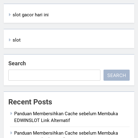
slot gacor hari ini
slot
Search
SEARCH
Recent Posts
Panduan Membersihkan Cache sebelum Membuka
EDWINSLOT Link Alternatif
Panduan Membersihkan Cache sebelum Membuka