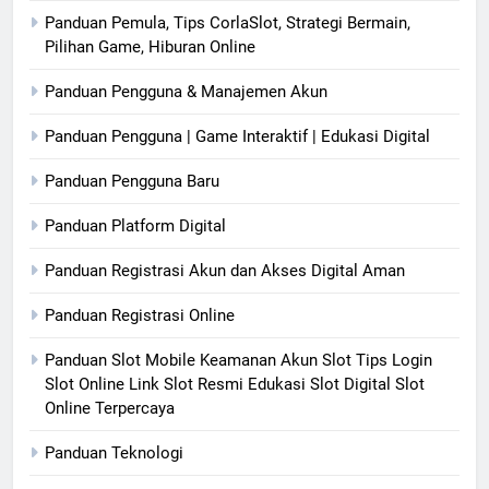
Panduan Pemula, Tips CorlaSlot, Strategi Bermain,
Pilihan Game, Hiburan Online
Panduan Pengguna & Manajemen Akun
Panduan Pengguna | Game Interaktif | Edukasi Digital
Panduan Pengguna Baru
Panduan Platform Digital
Panduan Registrasi Akun dan Akses Digital Aman
Panduan Registrasi Online
Panduan Slot Mobile Keamanan Akun Slot Tips Login
Slot Online Link Slot Resmi Edukasi Slot Digital Slot
Online Terpercaya
Panduan Teknologi