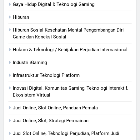
Gaya Hidup Digital & Teknologi Gaming
Hiburan
Hiburan Sosial Kesehatan Mental Pengembangan Diri
Game dan Koneksi Sosial
Hukum & Teknologi / Kebijakan Perjudian Internasional
Industri iGaming
Infrastruktur Teknologi Platform
Inovasi Digital, Komunitas Gaming, Teknologi Interaktif,
Ekosistem Virtual
Judi Online, Slot Online, Panduan Pemula
Judi Online, Slot, Strategi Permainan
Judi Slot Online, Teknologi Perjudian, Platform Judi