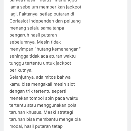
lama sebelum memberikan jackpot
lagi. Faktanya, setiap putaran di
Corlaslot independen dan peluang
menang selalu sama tanpa
pengaruh hasil putaran
sebelumnya. Mesin tidak
menyimpan “hutang kemenangan”
sehingga tidak ada aturan waktu
tunggu tertentu untuk jackpot
berikutnya.
Selanjutnya, ada mitos bahwa
kamu bisa mengakali mesin slot
dengan trik tertentu seperti
menekan tombol spin pada waktu
tertentu atau menggunakan pola
taruhan khusus. Meski strategi
taruhan bisa membantu mengelola
modal, hasil putaran tetap