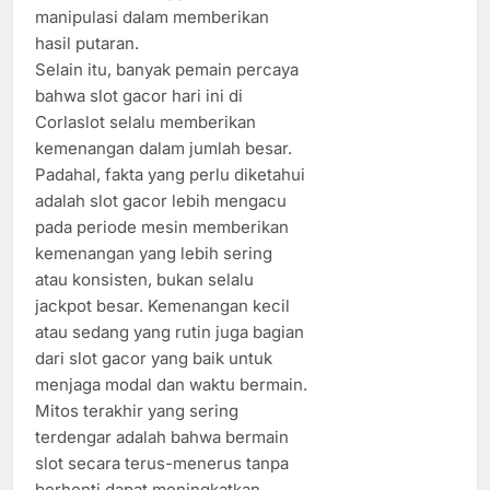
manipulasi dalam memberikan
hasil putaran.
Selain itu, banyak pemain percaya
bahwa slot gacor hari ini di
Corlaslot selalu memberikan
kemenangan dalam jumlah besar.
Padahal, fakta yang perlu diketahui
adalah slot gacor lebih mengacu
pada periode mesin memberikan
kemenangan yang lebih sering
atau konsisten, bukan selalu
jackpot besar. Kemenangan kecil
atau sedang yang rutin juga bagian
dari slot gacor yang baik untuk
menjaga modal dan waktu bermain.
Mitos terakhir yang sering
terdengar adalah bahwa bermain
slot secara terus-menerus tanpa
berhenti dapat meningkatkan