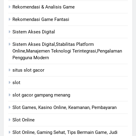
Rekomendasi & Analisis Game
Rekomendasi Game Fantasi
Sistem Akses Digital
Sistem Akses Digital,Stabilitas Platform
Online,Manajemen Teknologi Terintegrasi,Pengalaman
Pengguna Modern
situs slot gacor
slot
slot gacor gampang menang
Slot Games, Kasino Online, Keamanan, Pembayaran
Slot Online
Slot Online, Gaming Sehat, Tips Bermain Game, Judi