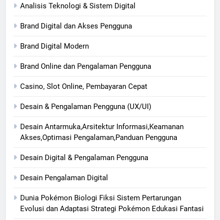
Analisis Teknologi & Sistem Digital
Brand Digital dan Akses Pengguna
Brand Digital Modern
Brand Online dan Pengalaman Pengguna
Casino, Slot Online, Pembayaran Cepat
Desain & Pengalaman Pengguna (UX/UI)
Desain Antarmuka,Arsitektur Informasi,Keamanan
Akses,Optimasi Pengalaman,Panduan Pengguna
Desain Digital & Pengalaman Pengguna
Desain Pengalaman Digital
Dunia Pokémon Biologi Fiksi Sistem Pertarungan
Evolusi dan Adaptasi Strategi Pokémon Edukasi Fantasi