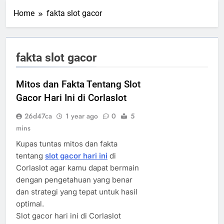
Home
fakta slot gacor
fakta slot gacor
Mitos dan Fakta Tentang Slot
Gacor Hari Ini di Corlaslot
26d47ca
1 year ago
0
5
mins
Kupas tuntas mitos dan fakta
tentang
slot gacor hari ini
di
Corlaslot agar kamu dapat bermain
dengan pengetahuan yang benar
dan strategi yang tepat untuk hasil
optimal.
Slot gacor hari ini di Corlaslot