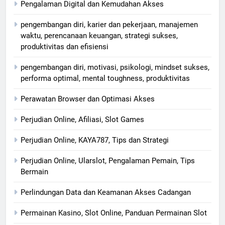
Pengalaman Digital dan Kemudahan Akses
pengembangan diri, karier dan pekerjaan, manajemen
waktu, perencanaan keuangan, strategi sukses,
produktivitas dan efisiensi
pengembangan diri, motivasi, psikologi, mindset sukses,
performa optimal, mental toughness, produktivitas
Perawatan Browser dan Optimasi Akses
Perjudian Online, Afiliasi, Slot Games
Perjudian Online, KAYA787, Tips dan Strategi
Perjudian Online, Ularslot, Pengalaman Pemain, Tips
Bermain
Perlindungan Data dan Keamanan Akses Cadangan
Permainan Kasino, Slot Online, Panduan Permainan Slot