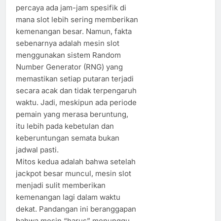
percaya ada jam-jam spesifik di
mana slot lebih sering memberikan
kemenangan besar. Namun, fakta
sebenarnya adalah mesin slot
menggunakan sistem Random
Number Generator (RNG) yang
memastikan setiap putaran terjadi
secara acak dan tidak terpengaruh
waktu. Jadi, meskipun ada periode
pemain yang merasa beruntung,
itu lebih pada kebetulan dan
keberuntungan semata bukan
jadwal pasti.
Mitos kedua adalah bahwa setelah
jackpot besar muncul, mesin slot
menjadi sulit memberikan
kemenangan lagi dalam waktu
dekat. Pandangan ini beranggapan
bahwa mesin “harus” menunggu