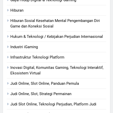
Hiburan
Hiburan Sosial Kesehatan Mental Pengembangan Diri
Game dan Koneksi Sosial
Hukum & Teknologi / Kebijakan Perjudian Internasional
Industri iGaming
Infrastruktur Teknologi Platform
Inovasi Digital, Komunitas Gaming, Teknologi Interaktif,
Ekosistem Virtual
Judi Online, Slot Online, Panduan Pemula
Judi Online, Slot, Strategi Permainan
Judi Slot Online, Teknologi Perjudian, Platform Judi