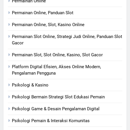
Permainan Online
Permainan Online, Panduan Slot
Permainan Online, Slot, Kasino Online
Permainan Slot Online, Strategi Judi Online, Panduan Slot
Gacor
Permainan Slot, Slot Online, Kasino, Slot Gacor
Platform Digital Efisien, Akses Online Modern,
Pengalaman Pengguna
Psikologi & Kasino
Psikologi Bermain Strategi Slot Edukasi Pemain
Psikologi Game & Desain Pengalaman Digital
Psikologi Pemain & Interaksi Komunitas