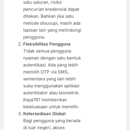
satu saluran, risiko
pencurian kredensial dapat
ditekan. Bahkan jika satu
metode disusupi, masih ada
lapisan lain yang melindungi
pengguna.
Fleksibilitas Pengguna
Tidak semua pengguna
nyaman dengan satu bentuk
autentikasi. Ada yang lebih
memilih OTP via SMS,
sementara yang lain lebih
suka menggunakan aplikasi
autentikator atau biometrik.
Kaya787 memberikan
keleluasaan untuk memilih.
Ketersediaan Global
Bagi pengguna yang berada
di luar negeri, akses