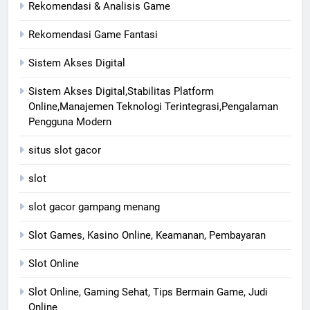
Rekomendasi & Analisis Game
Rekomendasi Game Fantasi
Sistem Akses Digital
Sistem Akses Digital,Stabilitas Platform
Online,Manajemen Teknologi Terintegrasi,Pengalaman
Pengguna Modern
situs slot gacor
slot
slot gacor gampang menang
Slot Games, Kasino Online, Keamanan, Pembayaran
Slot Online
Slot Online, Gaming Sehat, Tips Bermain Game, Judi
Online