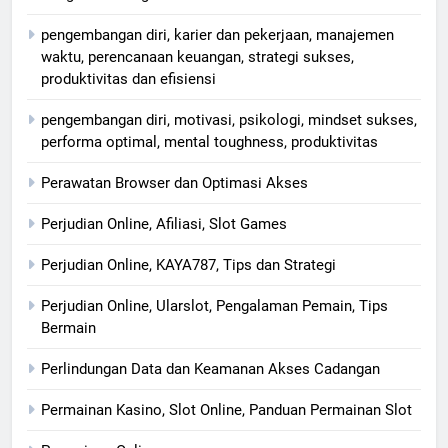
pengembangan diri, karier dan pekerjaan, manajemen
waktu, perencanaan keuangan, strategi sukses,
produktivitas dan efisiensi
pengembangan diri, motivasi, psikologi, mindset sukses,
performa optimal, mental toughness, produktivitas
Perawatan Browser dan Optimasi Akses
Perjudian Online, Afiliasi, Slot Games
Perjudian Online, KAYA787, Tips dan Strategi
Perjudian Online, Ularslot, Pengalaman Pemain, Tips
Bermain
Perlindungan Data dan Keamanan Akses Cadangan
Permainan Kasino, Slot Online, Panduan Permainan Slot