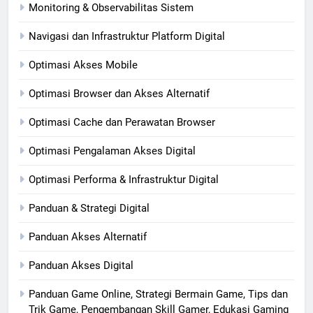
Monitoring & Observabilitas Sistem
Navigasi dan Infrastruktur Platform Digital
Optimasi Akses Mobile
Optimasi Browser dan Akses Alternatif
Optimasi Cache dan Perawatan Browser
Optimasi Pengalaman Akses Digital
Optimasi Performa & Infrastruktur Digital
Panduan & Strategi Digital
Panduan Akses Alternatif
Panduan Akses Digital
Panduan Game Online, Strategi Bermain Game, Tips dan
Trik Game, Pengembangan Skill Gamer, Edukasi Gaming