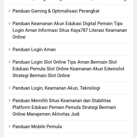
Panduan Gaming & Optimalisasi Perangkat
Panduan Keamanan Akun Edukasi Digital Pemain Tips
Login Aman Informasi Situs Kaya787 Literasi Keamanan
Online
Panduan Login Aman
Panduan Login Slot Online Tips Aman Bermain Slot
Edukasi Pemula Slot Online Keamanan Akun Edwinslot
Strategi Bermain Slot Online
Panduan Login, Keamanan Akun, Teknologi
Panduan Memilih Situs Keamanan dan Stabilitas
Platform Edukasi Pemain Pemula Strategi Bermain
Online Manajemen Aktivitas Judi
Panduan Mobile Pemula