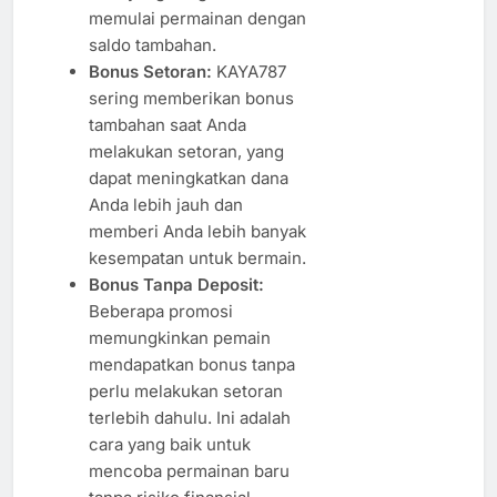
memulai permainan dengan
saldo tambahan.
Bonus Setoran:
KAYA787
sering memberikan bonus
tambahan saat Anda
melakukan setoran, yang
dapat meningkatkan dana
Anda lebih jauh dan
memberi Anda lebih banyak
kesempatan untuk bermain.
Bonus Tanpa Deposit:
Beberapa promosi
memungkinkan pemain
mendapatkan bonus tanpa
perlu melakukan setoran
terlebih dahulu. Ini adalah
cara yang baik untuk
mencoba permainan baru