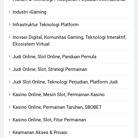
Industri iGaming
Infrastruktur Teknologi Platform
Inovasi Digital, Komunitas Gaming, Teknologi Interaktif,
Ekosistem Virtual
Judi Online, Slot Online, Panduan Pemula
Judi Online, Slot, Strategi Permainan
Judi Slot Online, Teknologi Perjudian, Platform Judi
Kasino Online, Mesin Slot, Permainan Kasino
Kasino Online, Permainan Taruhan, SBOBET
Kasino Online, Slot, Fitur Permainan
Keamanan Akses & Privasi