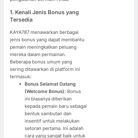
1.
Kenali Jenis Bonus yang
Tersedia
KAYA787 menawarkan berbagai
jenis bonus yang dapat membantu
pemain meningkatkan peluang
mereka dalam permainan.
Beberapa bonus umum yang
sering ditawarkan di platform ini
termasuk:
Bonus Selamat Datang
(Welcome Bonus):
Bonus
ini biasanya diberikan
kepada pemain baru sebagai
bentuk sambutan dan
insentif untuk melakukan
setoran pertama. Ini adalah
cara yang sangat baik untuk