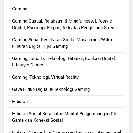
Gaming
Gaming Casual, Relaksasi & Mindfulness, Lifestyle
Digital, Psikologi Ringan, Aktivitas Penghilang Stres
Gaming Sehat Kesehatan Sosial Manajemen Waktu
Hiburan Digital Tips Gaming
Gaming, Esports, Teknologi Hiburan, Edukasi Digital,
Lifestyle Gamer
Gaming, Teknologi, Virtual Reality
Gaya Hidup Digital & Teknologi Gaming
Hiburan
Hiburan Sosial Kesehatan Mental Pengembangan Diri
Game dan Koneksi Sosial
Hukum & Teknologi / Kebijakan Perjudian Internasional