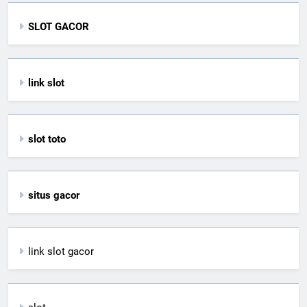
SLOT GACOR
link slot
slot toto
situs gacor
link slot gacor