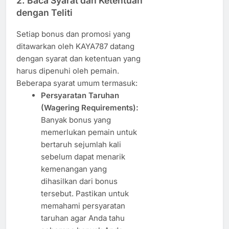
2.
Baca Syarat dan Ketentuan
dengan Teliti
Setiap bonus dan promosi yang
ditawarkan oleh KAYA787 datang
dengan syarat dan ketentuan yang
harus dipenuhi oleh pemain.
Beberapa syarat umum termasuk:
Persyaratan Taruhan
(Wagering Requirements):
Banyak bonus yang
memerlukan pemain untuk
bertaruh sejumlah kali
sebelum dapat menarik
kemenangan yang
dihasilkan dari bonus
tersebut. Pastikan untuk
memahami persyaratan
taruhan agar Anda tahu