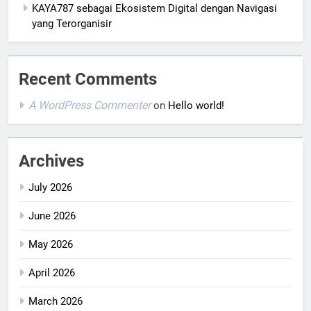
KAYA787 sebagai Ekosistem Digital dengan Navigasi
yang Terorganisir
Recent Comments
A WordPress Commenter
on
Hello world!
Archives
July 2026
June 2026
May 2026
April 2026
March 2026