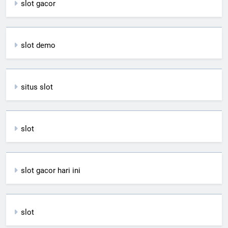
slot gacor
slot demo
situs slot
slot
slot gacor hari ini
slot