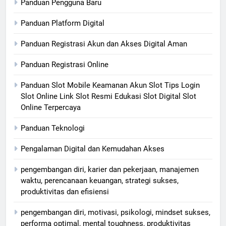
Panduan Pengguna Baru
Panduan Platform Digital
Panduan Registrasi Akun dan Akses Digital Aman
Panduan Registrasi Online
Panduan Slot Mobile Keamanan Akun Slot Tips Login
Slot Online Link Slot Resmi Edukasi Slot Digital Slot
Online Terpercaya
Panduan Teknologi
Pengalaman Digital dan Kemudahan Akses
pengembangan diri, karier dan pekerjaan, manajemen
waktu, perencanaan keuangan, strategi sukses,
produktivitas dan efisiensi
pengembangan diri, motivasi, psikologi, mindset sukses,
performa optimal, mental toughness, produktivitas