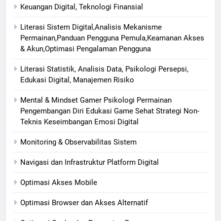
Keuangan Digital, Teknologi Finansial
Literasi Sistem Digital,Analisis Mekanisme
Permainan,Panduan Pengguna Pemula,Keamanan Akses
& Akun,Optimasi Pengalaman Pengguna
Literasi Statistik, Analisis Data, Psikologi Persepsi,
Edukasi Digital, Manajemen Risiko
Mental & Mindset Gamer Psikologi Permainan
Pengembangan Diri Edukasi Game Sehat Strategi Non-
Teknis Keseimbangan Emosi Digital
Monitoring & Observabilitas Sistem
Navigasi dan Infrastruktur Platform Digital
Optimasi Akses Mobile
Optimasi Browser dan Akses Alternatif