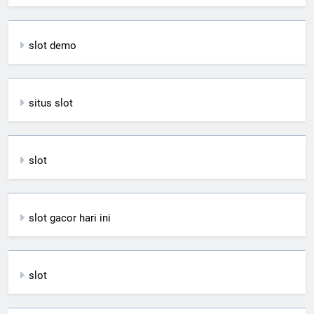
slot demo
situs slot
slot
slot gacor hari ini
slot