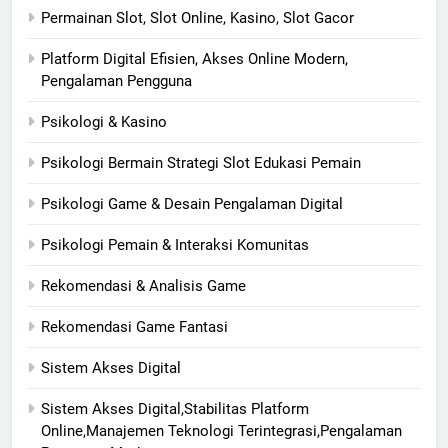
Permainan Slot, Slot Online, Kasino, Slot Gacor
Platform Digital Efisien, Akses Online Modern,
Pengalaman Pengguna
Psikologi & Kasino
Psikologi Bermain Strategi Slot Edukasi Pemain
Psikologi Game & Desain Pengalaman Digital
Psikologi Pemain & Interaksi Komunitas
Rekomendasi & Analisis Game
Rekomendasi Game Fantasi
Sistem Akses Digital
Sistem Akses Digital,Stabilitas Platform
Online,Manajemen Teknologi Terintegrasi,Pengalaman