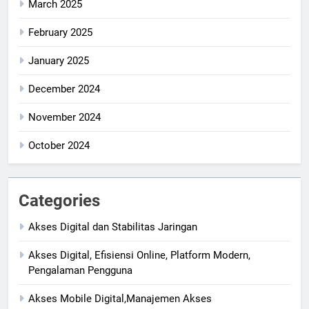
March 2025
February 2025
January 2025
December 2024
November 2024
October 2024
Categories
Akses Digital dan Stabilitas Jaringan
Akses Digital, Efisiensi Online, Platform Modern,
Pengalaman Pengguna
Akses Mobile Digital,Manajemen Akses