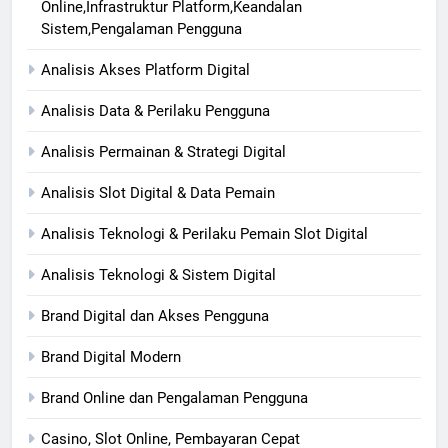
Online,Infrastruktur Platform,Keandalan
Sistem,Pengalaman Pengguna
Analisis Akses Platform Digital
Analisis Data & Perilaku Pengguna
Analisis Permainan & Strategi Digital
Analisis Slot Digital & Data Pemain
Analisis Teknologi & Perilaku Pemain Slot Digital
Analisis Teknologi & Sistem Digital
Brand Digital dan Akses Pengguna
Brand Digital Modern
Brand Online dan Pengalaman Pengguna
Casino, Slot Online, Pembayaran Cepat