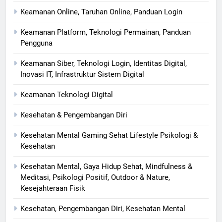
Keamanan Online, Taruhan Online, Panduan Login
Keamanan Platform, Teknologi Permainan, Panduan
Pengguna
Keamanan Siber, Teknologi Login, Identitas Digital,
Inovasi IT, Infrastruktur Sistem Digital
Keamanan Teknologi Digital
Kesehatan & Pengembangan Diri
Kesehatan Mental Gaming Sehat Lifestyle Psikologi &
Kesehatan
Kesehatan Mental, Gaya Hidup Sehat, Mindfulness &
Meditasi, Psikologi Positif, Outdoor & Nature,
Kesejahteraan Fisik
Kesehatan, Pengembangan Diri, Kesehatan Mental