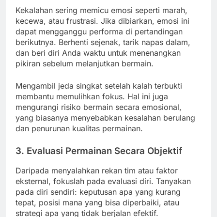
Kekalahan sering memicu emosi seperti marah,
kecewa, atau frustrasi. Jika dibiarkan, emosi ini
dapat mengganggu performa di pertandingan
berikutnya. Berhenti sejenak, tarik napas dalam,
dan beri diri Anda waktu untuk menenangkan
pikiran sebelum melanjutkan bermain.
Mengambil jeda singkat setelah kalah terbukti
membantu memulihkan fokus. Hal ini juga
mengurangi risiko bermain secara emosional,
yang biasanya menyebabkan kesalahan berulang
dan penurunan kualitas permainan.
3. Evaluasi Permainan Secara Objektif
Daripada menyalahkan rekan tim atau faktor
eksternal, fokuslah pada evaluasi diri. Tanyakan
pada diri sendiri: keputusan apa yang kurang
tepat, posisi mana yang bisa diperbaiki, atau
strategi apa yang tidak berjalan efektif.