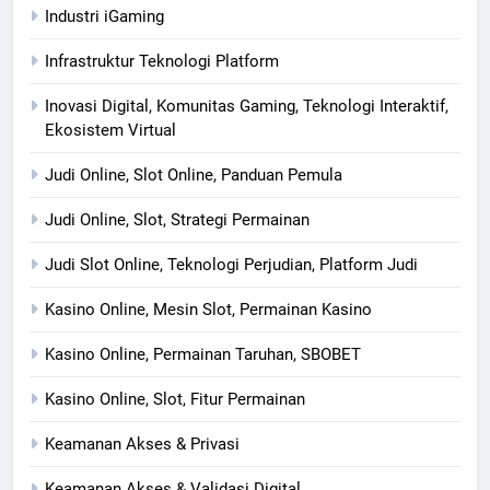
Industri iGaming
Infrastruktur Teknologi Platform
Inovasi Digital, Komunitas Gaming, Teknologi Interaktif,
Ekosistem Virtual
Judi Online, Slot Online, Panduan Pemula
Judi Online, Slot, Strategi Permainan
Judi Slot Online, Teknologi Perjudian, Platform Judi
Kasino Online, Mesin Slot, Permainan Kasino
Kasino Online, Permainan Taruhan, SBOBET
Kasino Online, Slot, Fitur Permainan
Keamanan Akses & Privasi
Keamanan Akses & Validasi Digital