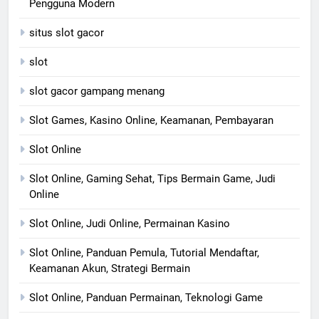
Pengguna Modern
situs slot gacor
slot
slot gacor gampang menang
Slot Games, Kasino Online, Keamanan, Pembayaran
Slot Online
Slot Online, Gaming Sehat, Tips Bermain Game, Judi
Online
Slot Online, Judi Online, Permainan Kasino
Slot Online, Panduan Pemula, Tutorial Mendaftar,
Keamanan Akun, Strategi Bermain
Slot Online, Panduan Permainan, Teknologi Game