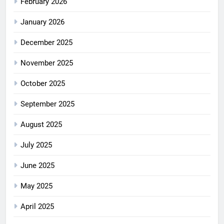
February 2026
January 2026
December 2025
November 2025
October 2025
September 2025
August 2025
July 2025
June 2025
May 2025
April 2025