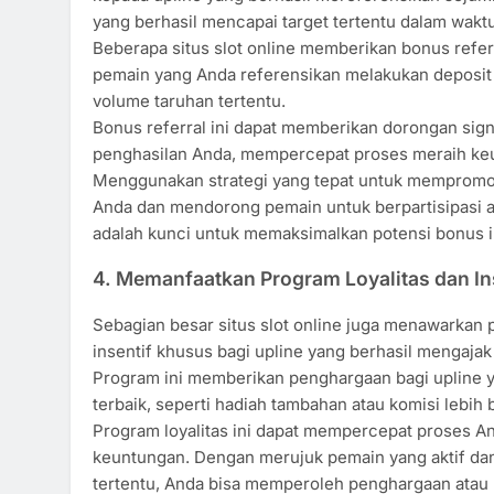
yang berhasil mencapai target tertentu dalam wakt
Beberapa situs slot online memberikan bonus refer
pemain yang Anda referensikan melakukan deposit
volume taruhan tertentu.
Bonus referral ini dapat memberikan dorongan sign
penghasilan Anda, mempercepat proses meraih ke
Menggunakan strategi yang tepat untuk mempromosi
Anda dan mendorong pemain untuk berpartisipasi a
adalah kunci untuk memaksimalkan potensi bonus i
4. Memanfaatkan Program Loyalitas dan In
Sebagian besar situs slot online juga menawarkan p
insentif khusus bagi upline yang berhasil mengaja
Program ini memberikan penghargaan bagi upline y
terbaik, seperti hadiah tambahan atau komisi lebih 
Program loyalitas ini dapat mempercepat proses A
keuntungan. Dengan merujuk pemain yang aktif da
tertentu, Anda bisa memperoleh penghargaan atau