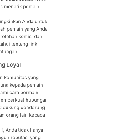
es menarik pemain
ungkinkan Anda untuk
lah pemain yang Anda
erolehan komisi dan
ahui tentang link
ntungan.
ng Loyal
an komunitas yang
guna kepada pemain
ami cara bermain
an memperkuat hubungan
 didukung cenderung
an orang lain kepada
if, Anda tidak hanya
ngun reputasi yang