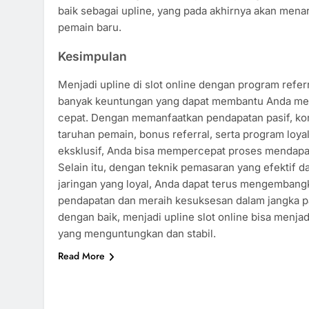
baik sebagai upline, yang pada akhirnya akan menar
pemain baru.
Kesimpulan
Menjadi upline di slot online dengan program refe
banyak keuntungan yang dapat membantu Anda mer
cepat. Dengan memanfaatkan pendapatan pasif, kom
taruhan pemain, bonus referral, serta program loya
eksklusif, Anda bisa mempercepat proses mendapa
Selain itu, dengan teknik pemasaran yang efektif
jaringan yang loyal, Anda dapat terus mengembang
pendapatan dan meraih kesuksesan dalam jangka pa
dengan baik, menjadi upline slot online bisa menj
yang menguntungkan dan stabil.
Read More