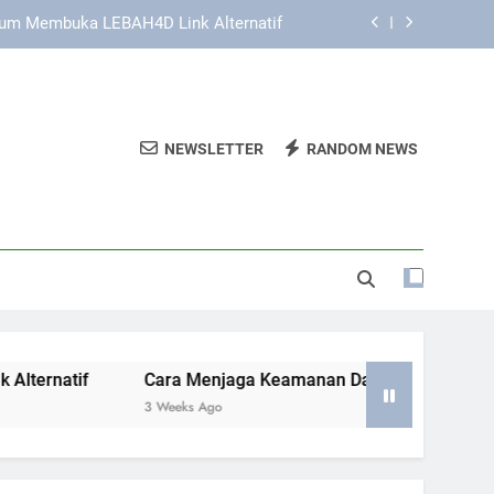
um Membuka LEBAH4D Link Alternatif
ata saat Membuka KAYA787 Alternatif
abil saat Membuka KAYA787 Alternatif
NEWSLETTER
RANDOM NEWS
 Membuka EDWINSLOT Link Alternatif
um Membuka LEBAH4D Link Alternatif
l Barrier Japan. Solusi Hidrasi Dan Perlindungan Kulit.
ata saat Membuka KAYA787 Alternatif
abil saat Membuka KAYA787 Alternatif
Cara Menjaga Keamanan Data saat Membuka KAYA787 A
3 Weeks Ago