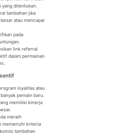
u yang ditentukan.
ral tambahan jika
 besar atau mencapai
ifikan pada
untungan.
kan link referral
ktif dalam permainan
ni.
sentif
rogram loyalitas atau
k banyak pemain baru.
ang memiliki kinerja
besar.
nda meraih
n memenuhi kriteria
 komisi tambahan