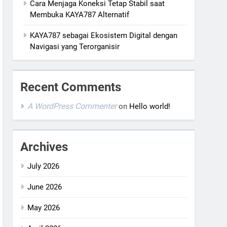
Cara Menjaga Koneksi Tetap Stabil saat
Membuka KAYA787 Alternatif
KAYA787 sebagai Ekosistem Digital dengan
Navigasi yang Terorganisir
Recent Comments
A WordPress Commenter
on
Hello world!
Archives
July 2026
June 2026
May 2026