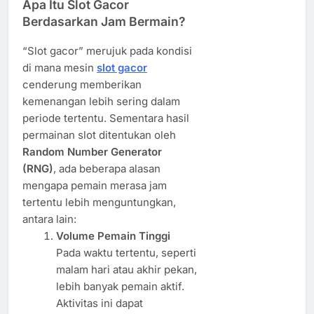
Apa Itu Slot Gacor
Berdasarkan Jam Bermain?
“Slot gacor” merujuk pada kondisi
di mana mesin
slot gacor
cenderung memberikan
kemenangan lebih sering dalam
periode tertentu. Sementara hasil
permainan slot ditentukan oleh
Random Number Generator
(RNG)
, ada beberapa alasan
mengapa pemain merasa jam
tertentu lebih menguntungkan,
antara lain:
Volume Pemain Tinggi
Pada waktu tertentu, seperti
malam hari atau akhir pekan,
lebih banyak pemain aktif.
Aktivitas ini dapat