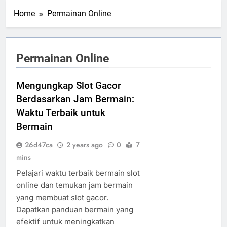
Home
Permainan Online
Permainan Online
Mengungkap Slot Gacor
Berdasarkan Jam Bermain:
Waktu Terbaik untuk
Bermain
26d47ca
2 years ago
0
7
mins
Pelajari waktu terbaik bermain slot
online dan temukan jam bermain
yang membuat slot gacor.
Dapatkan panduan bermain yang
efektif untuk meningkatkan