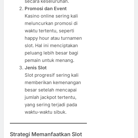
secara keseluruhan.
Promosi dan Event
Kasino online sering kali
meluncurkan promosi di
waktu tertentu, seperti
happy hour atau turnamen
slot. Hal ini menciptakan
peluang lebih besar bagi
pemain untuk menang.
Jenis Slot
Slot progresif sering kali
memberikan kemenangan
besar setelah mencapai
jumlah jackpot tertentu,
yang sering terjadi pada
waktu-waktu sibuk.
Strategi Memanfaatkan Slot