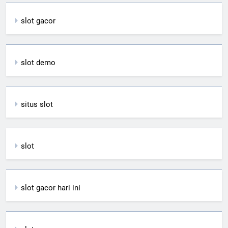
slot gacor
slot demo
situs slot
slot
slot gacor hari ini