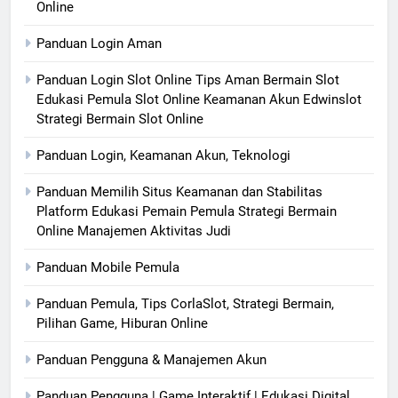
Online
Panduan Login Aman
Panduan Login Slot Online Tips Aman Bermain Slot
Edukasi Pemula Slot Online Keamanan Akun Edwinslot
Strategi Bermain Slot Online
Panduan Login, Keamanan Akun, Teknologi
Panduan Memilih Situs Keamanan dan Stabilitas
Platform Edukasi Pemain Pemula Strategi Bermain
Online Manajemen Aktivitas Judi
Panduan Mobile Pemula
Panduan Pemula, Tips CorlaSlot, Strategi Bermain,
Pilihan Game, Hiburan Online
Panduan Pengguna & Manajemen Akun
Panduan Pengguna | Game Interaktif | Edukasi Digital