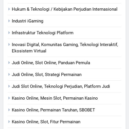
Hukum & Teknologi / Kebijakan Perjudian Internasional
Industri iGaming
Infrastruktur Teknologi Platform
Inovasi Digital, Komunitas Gaming, Teknologi Interaktif,
Ekosistem Virtual
Judi Online, Slot Online, Panduan Pemula
Judi Online, Slot, Strategi Permainan
Judi Slot Online, Teknologi Perjudian, Platform Judi
Kasino Online, Mesin Slot, Permainan Kasino
Kasino Online, Permainan Taruhan, SBOBET
Kasino Online, Slot, Fitur Permainan