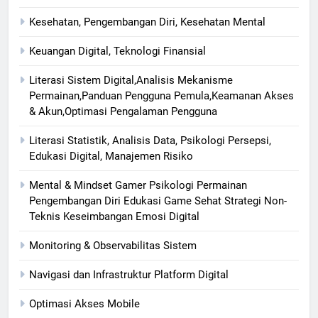
Kesehatan, Pengembangan Diri, Kesehatan Mental
Keuangan Digital, Teknologi Finansial
Literasi Sistem Digital,Analisis Mekanisme
Permainan,Panduan Pengguna Pemula,Keamanan Akses
& Akun,Optimasi Pengalaman Pengguna
Literasi Statistik, Analisis Data, Psikologi Persepsi,
Edukasi Digital, Manajemen Risiko
Mental & Mindset Gamer Psikologi Permainan
Pengembangan Diri Edukasi Game Sehat Strategi Non-
Teknis Keseimbangan Emosi Digital
Monitoring & Observabilitas Sistem
Navigasi dan Infrastruktur Platform Digital
Optimasi Akses Mobile