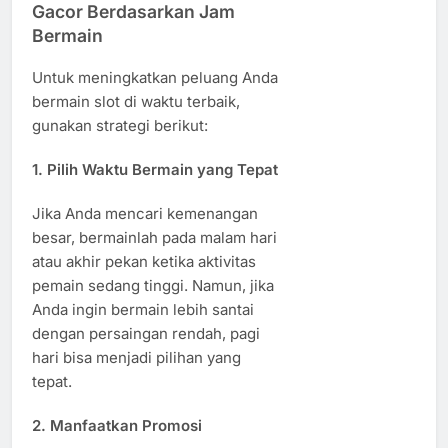
Gacor Berdasarkan Jam
Bermain
Untuk meningkatkan peluang Anda
bermain slot di waktu terbaik,
gunakan strategi berikut:
1. Pilih Waktu Bermain yang Tepat
Jika Anda mencari kemenangan
besar, bermainlah pada malam hari
atau akhir pekan ketika aktivitas
pemain sedang tinggi. Namun, jika
Anda ingin bermain lebih santai
dengan persaingan rendah, pagi
hari bisa menjadi pilihan yang
tepat.
2. Manfaatkan Promosi