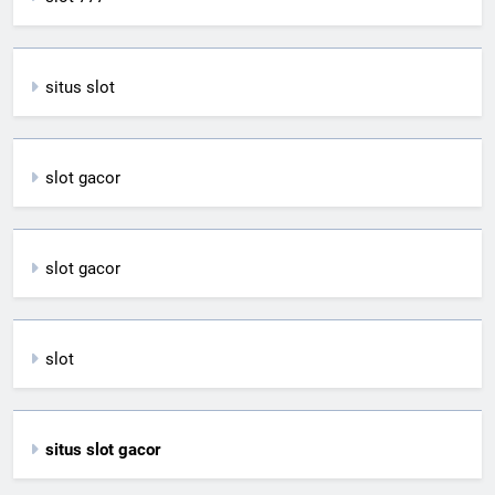
situs slot
slot gacor
slot gacor
slot
situs slot gacor