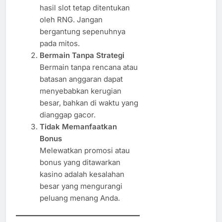
hasil slot tetap ditentukan
oleh RNG. Jangan
bergantung sepenuhnya
pada mitos.
Bermain Tanpa Strategi
Bermain tanpa rencana atau
batasan anggaran dapat
menyebabkan kerugian
besar, bahkan di waktu yang
dianggap gacor.
Tidak Memanfaatkan
Bonus
Melewatkan promosi atau
bonus yang ditawarkan
kasino adalah kesalahan
besar yang mengurangi
peluang menang Anda.