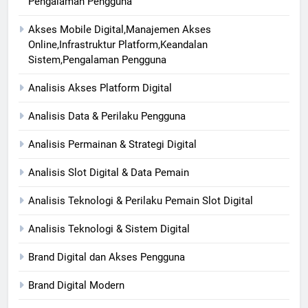
Pengalaman Pengguna
Akses Mobile Digital,Manajemen Akses
Online,Infrastruktur Platform,Keandalan
Sistem,Pengalaman Pengguna
Analisis Akses Platform Digital
Analisis Data & Perilaku Pengguna
Analisis Permainan & Strategi Digital
Analisis Slot Digital & Data Pemain
Analisis Teknologi & Perilaku Pemain Slot Digital
Analisis Teknologi & Sistem Digital
Brand Digital dan Akses Pengguna
Brand Digital Modern