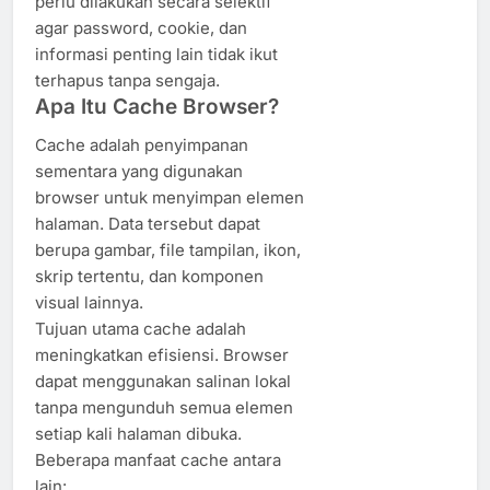
perlu dilakukan secara selektif
agar password, cookie, dan
informasi penting lain tidak ikut
terhapus tanpa sengaja.
Apa Itu Cache Browser?
Cache adalah penyimpanan
sementara yang digunakan
browser untuk menyimpan elemen
halaman. Data tersebut dapat
berupa gambar, file tampilan, ikon,
skrip tertentu, dan komponen
visual lainnya.
Tujuan utama cache adalah
meningkatkan efisiensi. Browser
dapat menggunakan salinan lokal
tanpa mengunduh semua elemen
setiap kali halaman dibuka.
Beberapa manfaat cache antara
lain: