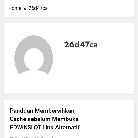
Home
26d47ca
26d47ca
Panduan Membersihkan
Cache sebelum Membuka
EDWINSLOT Link Alternatif