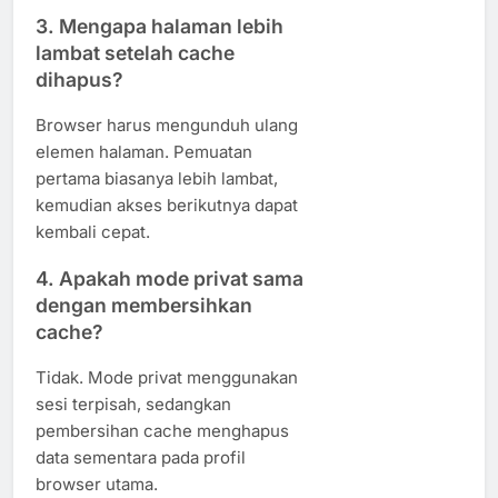
3. Mengapa halaman lebih
lambat setelah cache
dihapus?
Browser harus mengunduh ulang
elemen halaman. Pemuatan
pertama biasanya lebih lambat,
kemudian akses berikutnya dapat
kembali cepat.
4. Apakah mode privat sama
dengan membersihkan
cache?
Tidak. Mode privat menggunakan
sesi terpisah, sedangkan
pembersihan cache menghapus
data sementara pada profil
browser utama.