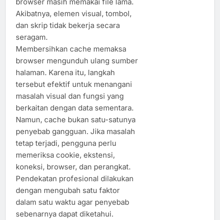
browser masih memakai file lama.
Akibatnya, elemen visual, tombol,
dan skrip tidak bekerja secara
seragam.
Membersihkan cache memaksa
browser mengunduh ulang sumber
halaman. Karena itu, langkah
tersebut efektif untuk menangani
masalah visual dan fungsi yang
berkaitan dengan data sementara.
Namun, cache bukan satu-satunya
penyebab gangguan. Jika masalah
tetap terjadi, pengguna perlu
memeriksa cookie, ekstensi,
koneksi, browser, dan perangkat.
Pendekatan profesional dilakukan
dengan mengubah satu faktor
dalam satu waktu agar penyebab
sebenarnya dapat diketahui.