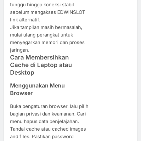
tunggu hingga koneksi stabil
sebelum mengakses EDWINSLOT
link alternatif.
Jika tampilan masih bermasalah,
mulai ulang perangkat untuk
menyegarkan memori dan proses
jaringan.
Cara Membersihkan
Cache di Laptop atau
Desktop
Menggunakan Menu
Browser
Buka pengaturan browser, lalu pilih
bagian privasi dan keamanan. Cari
menu hapus data penjelajahan.
Tandai cache atau cached images
and files. Pastikan password