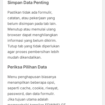
Simpan Data Penting
Pastikan tidak ada formulir,
catatan, atau pekerjaan yang
belum disimpan pada tab lain.
Menutup atau memulai ulang
browser dapat menghilangkan
informasi yang belum dikirim.
Tutup tab yang tidak diperlukan
agar proses pembersihan lebih
mudah dikendalikan.
Periksa Pilihan Data
Menu penghapusan biasanya
menampilkan beberapa opsi,
seperti cache, cookie, riwayat,
password, dan data formulir.
Jika tujuan utama adalah
memperbaiki tampilan EDWINSLOT