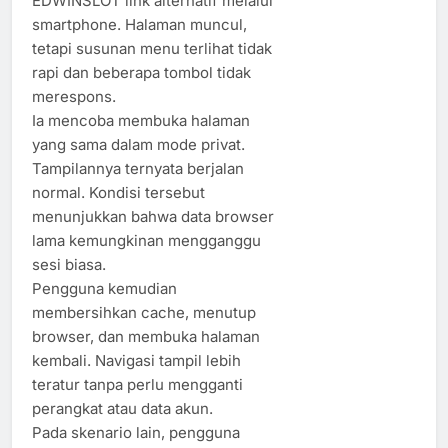
EDWINSLOT link alternatif melalui
smartphone. Halaman muncul,
tetapi susunan menu terlihat tidak
rapi dan beberapa tombol tidak
merespons.
Ia mencoba membuka halaman
yang sama dalam mode privat.
Tampilannya ternyata berjalan
normal. Kondisi tersebut
menunjukkan bahwa data browser
lama kemungkinan mengganggu
sesi biasa.
Pengguna kemudian
membersihkan cache, menutup
browser, dan membuka halaman
kembali. Navigasi tampil lebih
teratur tanpa perlu mengganti
perangkat atau data akun.
Pada skenario lain, pengguna