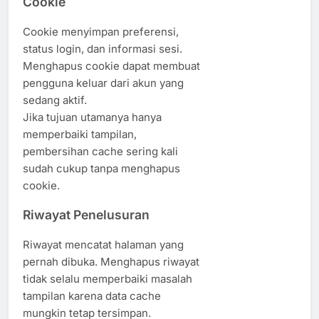
Cookie
Cookie menyimpan preferensi,
status login, dan informasi sesi.
Menghapus cookie dapat membuat
pengguna keluar dari akun yang
sedang aktif.
Jika tujuan utamanya hanya
memperbaiki tampilan,
pembersihan cache sering kali
sudah cukup tanpa menghapus
cookie.
Riwayat Penelusuran
Riwayat mencatat halaman yang
pernah dibuka. Menghapus riwayat
tidak selalu memperbaiki masalah
tampilan karena data cache
mungkin tetap tersimpan.