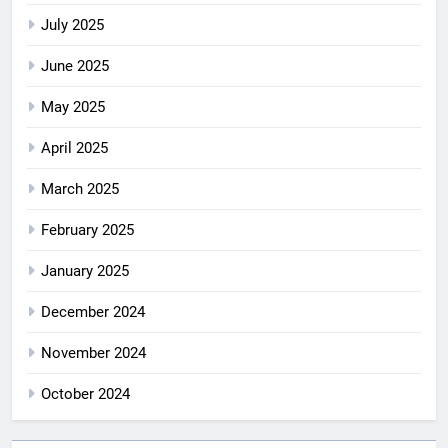
July 2025
June 2025
May 2025
April 2025
March 2025
February 2025
January 2025
December 2024
November 2024
October 2024