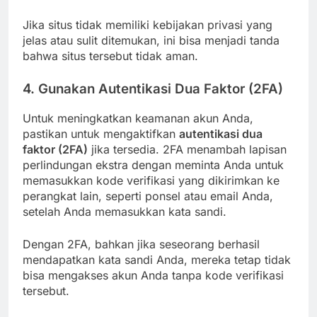
Jika situs tidak memiliki kebijakan privasi yang
jelas atau sulit ditemukan, ini bisa menjadi tanda
bahwa situs tersebut tidak aman.
4.
Gunakan Autentikasi Dua Faktor (2FA)
Untuk meningkatkan keamanan akun Anda,
pastikan untuk mengaktifkan
autentikasi dua
faktor (2FA)
jika tersedia. 2FA menambah lapisan
perlindungan ekstra dengan meminta Anda untuk
memasukkan kode verifikasi yang dikirimkan ke
perangkat lain, seperti ponsel atau email Anda,
setelah Anda memasukkan kata sandi.
Dengan 2FA, bahkan jika seseorang berhasil
mendapatkan kata sandi Anda, mereka tetap tidak
bisa mengakses akun Anda tanpa kode verifikasi
tersebut.