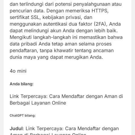
dan terlindungi dari potensi penyalahgunaan atau
pencurian data. Dengan memeriksa HTTPS,
sertifikat SSL, kebijakan privasi, dan
menggunakan autentikasi dua faktor (2FA), Anda
dapat melindungi akun Anda dengan lebih baik.
Mengikuti langkah-langkah ini memastikan bahwa
data pribadi Anda tetap aman selama proses
pendaftaran, tanpa khawatir tentang ancaman
dunia maya yang dapat merugikan Anda.
4o mini
Anda bilang:
Link Terpercaya: Cara Mendaftar dengan Aman di
Berbagai Layanan Online
ChatGPT bilang:
Judul
: Link Terpercaya: Cara Mendaftar dengan