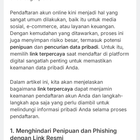
Pendaftaran akun online kini menjadi hal yang
sangat umum dilakukan, baik itu untuk media
sosial, e-commerce, atau layanan keuangan.
Dengan kemudahan yang ditawarkan, proses ini
juga menyimpan risiko besar, termasuk potensi
penipuan
dan
pencurian data pribadi
. Untuk itu,
memilih
link terpercaya
saat mendaftar di platform
digital sangatlah penting untuk memastikan
keamanan data pribadi Anda.
Dalam artikel ini, kita akan menjelaskan
bagaimana
link terpercaya
dapat menjamin
keamanan pendaftaran akun Anda dan langkah-
langkah apa saja yang perlu diambil untuk
melindungi informasi pribadi Anda selama proses
pendaftaran.
1.
Menghindari Penipuan dan Phishing
dengan Link Resmi