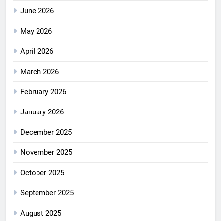
June 2026
May 2026
April 2026
March 2026
February 2026
January 2026
December 2025
November 2025
October 2025
September 2025
August 2025