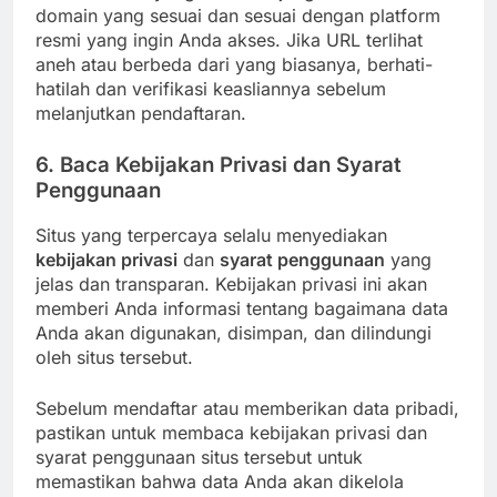
domain yang sesuai dan sesuai dengan platform
resmi yang ingin Anda akses. Jika URL terlihat
aneh atau berbeda dari yang biasanya, berhati-
hatilah dan verifikasi keasliannya sebelum
melanjutkan pendaftaran.
6.
Baca Kebijakan Privasi dan Syarat
Penggunaan
Situs yang terpercaya selalu menyediakan
kebijakan privasi
dan
syarat penggunaan
yang
jelas dan transparan. Kebijakan privasi ini akan
memberi Anda informasi tentang bagaimana data
Anda akan digunakan, disimpan, dan dilindungi
oleh situs tersebut.
Sebelum mendaftar atau memberikan data pribadi,
pastikan untuk membaca kebijakan privasi dan
syarat penggunaan situs tersebut untuk
memastikan bahwa data Anda akan dikelola