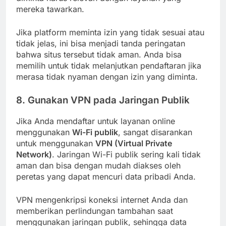
mereka tawarkan.
Jika platform meminta izin yang tidak sesuai atau
tidak jelas, ini bisa menjadi tanda peringatan
bahwa situs tersebut tidak aman. Anda bisa
memilih untuk tidak melanjutkan pendaftaran jika
merasa tidak nyaman dengan izin yang diminta.
8.
Gunakan VPN pada Jaringan Publik
Jika Anda mendaftar untuk layanan online
menggunakan
Wi-Fi publik
, sangat disarankan
untuk menggunakan
VPN (Virtual Private
Network)
. Jaringan Wi-Fi publik sering kali tidak
aman dan bisa dengan mudah diakses oleh
peretas yang dapat mencuri data pribadi Anda.
VPN mengenkripsi koneksi internet Anda dan
memberikan perlindungan tambahan saat
menggunakan jaringan publik, sehingga data