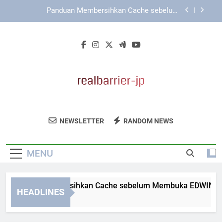
Skip
Cara Menjaga Keamanan Data saat Membuka
to
KAYA787 Alternatif
content
Cara Menjaga Koneksi Tetap Stabil saat
Membuka KAYA787 Alternatif
Panduan Membersihkan Cache sebelum
Membuka EDWINSLOT Link Alternatif
Panduan Membersihkan Cache sebelum
Membuka LEBAH4D Link Alternatif
Cara Menjaga Keamanan Data saat Membuka
KAYA787 Alternatif
Real Barrier
Dapatkan Produk Perawatan Kulit
Cara Menjaga Koneksi Tetap Stabil saat
NEWSLETTER
RANDOM NEWS
Japan
Membuka KAYA787 Alternatif
Berkualitas Untuk Kulit Sensitif Dari Real
Barrier Japan. Solusi Hidrasi Dan
MENU
Perlindungan Kulit.
nduan Membersihkan Cache sebelum Membuka EDWINSLOT Lin
HEADLINES
Weeks Ago