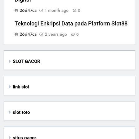
26d47ca
1 month ago
0
Teknologi Enkripsi Data pada Platform Slot88
26d47ca
2 years ago
0
SLOT GACOR
link slot
slot toto
situs gacor