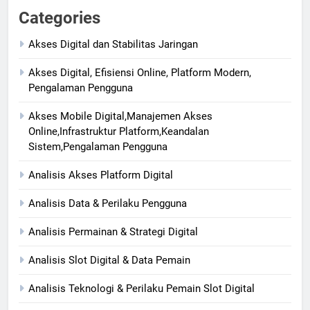
Categories
Akses Digital dan Stabilitas Jaringan
Akses Digital, Efisiensi Online, Platform Modern,
Pengalaman Pengguna
Akses Mobile Digital,Manajemen Akses
Online,Infrastruktur Platform,Keandalan
Sistem,Pengalaman Pengguna
Analisis Akses Platform Digital
Analisis Data & Perilaku Pengguna
Analisis Permainan & Strategi Digital
Analisis Slot Digital & Data Pemain
Analisis Teknologi & Perilaku Pemain Slot Digital