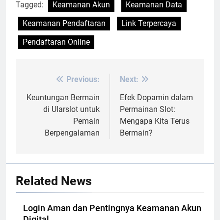
Tagged:
Keamanan Akun
Keamanan Data
Keamanan Pendaftaran
Link Terpercaya
Pendaftaran Online
Previous:
Next:
Post
navigation
Keuntungan Bermain
Efek Dopamin dalam
di Ularslot untuk
Permainan Slot:
Pemain
Mengapa Kita Terus
Berpengalaman
Bermain?
Related News
Login Aman dan Pentingnya Keamanan Akun
Digital