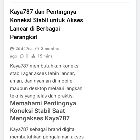
Kaya787 dan Pentingnya
Koneksi Stabil untuk Akses
Lancar di Berbagai
Perangkat
26d47ca
3 months
ago
0
15 mins
Kaya787 membutuhkan koneksi
stabil agar akses lebih lancar,
aman, dan nyaman di mobile
maupun desktop melalui langkah
teknis yang jelas dan praktis.
Memahami Pentingnya
Koneksi Stabil Saat
Mengakses Kaya787
Kaya787 sebagai brand digital
membutuhkan pengalaman akses