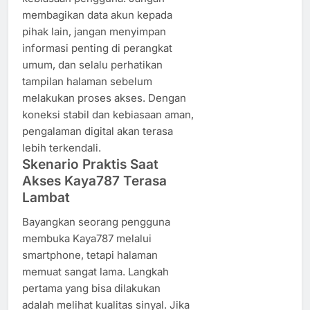
membagikan data akun kepada
pihak lain, jangan menyimpan
informasi penting di perangkat
umum, dan selalu perhatikan
tampilan halaman sebelum
melakukan proses akses. Dengan
koneksi stabil dan kebiasaan aman,
pengalaman digital akan terasa
lebih terkendali.
Skenario Praktis Saat
Akses Kaya787 Terasa
Lambat
Bayangkan seorang pengguna
membuka Kaya787 melalui
smartphone, tetapi halaman
memuat sangat lama. Langkah
pertama yang bisa dilakukan
adalah melihat kualitas sinyal. Jika