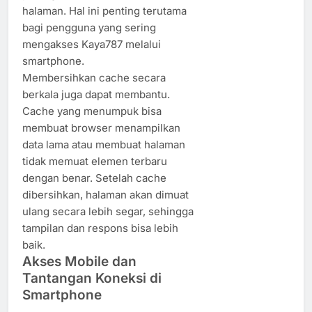
halaman. Hal ini penting terutama
bagi pengguna yang sering
mengakses Kaya787 melalui
smartphone.
Membersihkan cache secara
berkala juga dapat membantu.
Cache yang menumpuk bisa
membuat browser menampilkan
data lama atau membuat halaman
tidak memuat elemen terbaru
dengan benar. Setelah cache
dibersihkan, halaman akan dimuat
ulang secara lebih segar, sehingga
tampilan dan respons bisa lebih
baik.
Akses Mobile dan
Tantangan Koneksi di
Smartphone