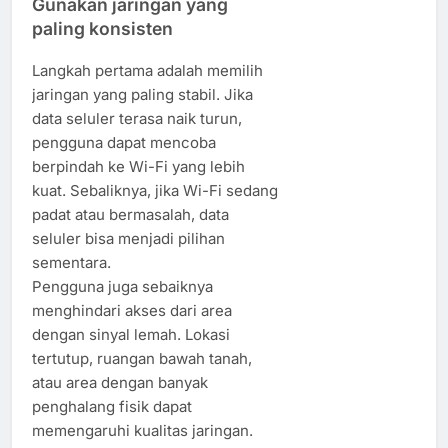
Gunakan jaringan yang
paling konsisten
Langkah pertama adalah memilih
jaringan yang paling stabil. Jika
data seluler terasa naik turun,
pengguna dapat mencoba
berpindah ke Wi-Fi yang lebih
kuat. Sebaliknya, jika Wi-Fi sedang
padat atau bermasalah, data
seluler bisa menjadi pilihan
sementara.
Pengguna juga sebaiknya
menghindari akses dari area
dengan sinyal lemah. Lokasi
tertutup, ruangan bawah tanah,
atau area dengan banyak
penghalang fisik dapat
memengaruhi kualitas jaringan.