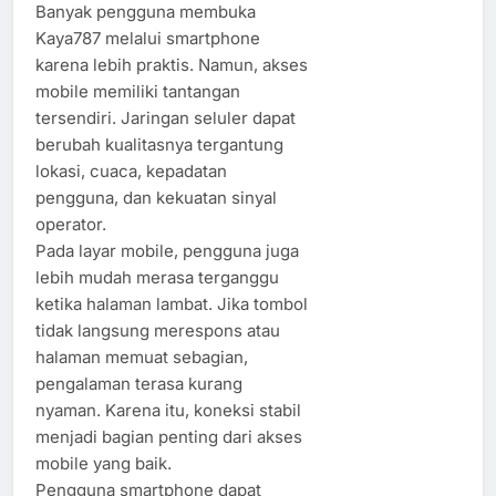
Banyak pengguna membuka
Kaya787 melalui smartphone
karena lebih praktis. Namun, akses
mobile memiliki tantangan
tersendiri. Jaringan seluler dapat
berubah kualitasnya tergantung
lokasi, cuaca, kepadatan
pengguna, dan kekuatan sinyal
operator.
Pada layar mobile, pengguna juga
lebih mudah merasa terganggu
ketika halaman lambat. Jika tombol
tidak langsung merespons atau
halaman memuat sebagian,
pengalaman terasa kurang
nyaman. Karena itu, koneksi stabil
menjadi bagian penting dari akses
mobile yang baik.
Pengguna smartphone dapat