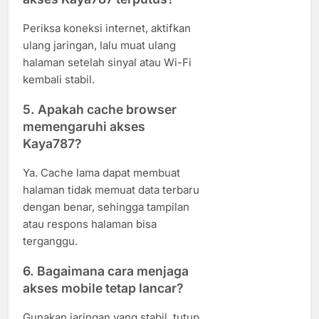
Periksa koneksi internet, aktifkan
ulang jaringan, lalu muat ulang
halaman setelah sinyal atau Wi-Fi
kembali stabil.
5. Apakah cache browser
memengaruhi akses
Kaya787?
Ya. Cache lama dapat membuat
halaman tidak memuat data terbaru
dengan benar, sehingga tampilan
atau respons halaman bisa
terganggu.
6. Bagaimana cara menjaga
akses mobile tetap lancar?
Gunakan jaringan yang stabil, tutup