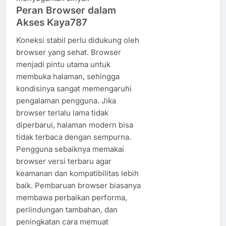
Peran Browser dalam
Akses Kaya787
Koneksi stabil perlu didukung oleh
browser yang sehat. Browser
menjadi pintu utama untuk
membuka halaman, sehingga
kondisinya sangat memengaruhi
pengalaman pengguna. Jika
browser terlalu lama tidak
diperbarui, halaman modern bisa
tidak terbaca dengan sempurna.
Pengguna sebaiknya memakai
browser versi terbaru agar
keamanan dan kompatibilitas lebih
baik. Pembaruan browser biasanya
membawa perbaikan performa,
perlindungan tambahan, dan
peningkatan cara memuat