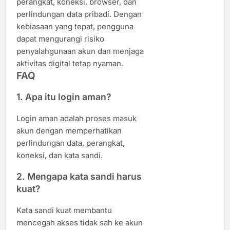
perangkat, koneksi, browser, dan
perlindungan data pribadi. Dengan
kebiasaan yang tepat, pengguna
dapat mengurangi risiko
penyalahgunaan akun dan menjaga
aktivitas digital tetap nyaman.
FAQ
1. Apa itu login aman?
Login aman adalah proses masuk
akun dengan memperhatikan
perlindungan data, perangkat,
koneksi, dan kata sandi.
2. Mengapa kata sandi harus
kuat?
Kata sandi kuat membantu
mencegah akses tidak sah ke akun