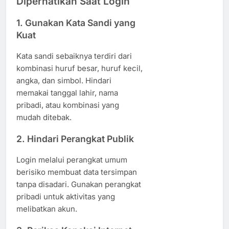
Diperhatikan Saat Login
1. Gunakan Kata Sandi yang
Kuat
Kata sandi sebaiknya terdiri dari
kombinasi huruf besar, huruf kecil,
angka, dan simbol. Hindari
memakai tanggal lahir, nama
pribadi, atau kombinasi yang
mudah ditebak.
2. Hindari Perangkat Publik
Login melalui perangkat umum
berisiko membuat data tersimpan
tanpa disadari. Gunakan perangkat
pribadi untuk aktivitas yang
melibatkan akun.