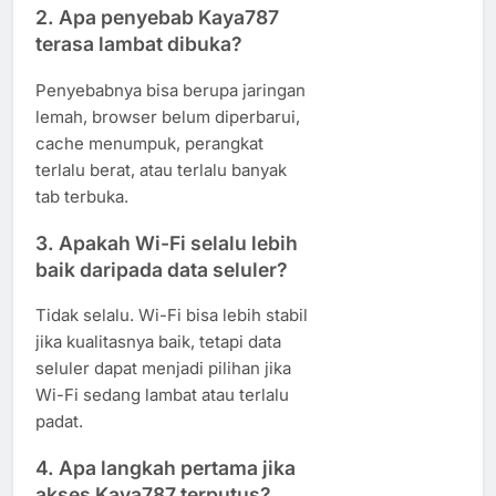
2. Apa penyebab Kaya787
terasa lambat dibuka?
Penyebabnya bisa berupa jaringan
lemah, browser belum diperbarui,
cache menumpuk, perangkat
terlalu berat, atau terlalu banyak
tab terbuka.
3. Apakah Wi-Fi selalu lebih
baik daripada data seluler?
Tidak selalu. Wi-Fi bisa lebih stabil
jika kualitasnya baik, tetapi data
seluler dapat menjadi pilihan jika
Wi-Fi sedang lambat atau terlalu
padat.
4. Apa langkah pertama jika
akses Kaya787 terputus?