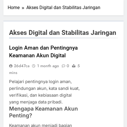
Home
Akses Digital dan Stabilitas Jaringan
Akses Digital dan Stabilitas Jaringan
Login Aman dan Pentingnya
Keamanan Akun Digital
26d47ca
1 month ago
0
5
mins
Pelajari pentingnya login aman,
perlindungan akun, kata sandi kuat,
verifikasi, dan kebiasaan digital
yang menjaga data pribadi.
Mengapa Keamanan Akun
Penting?
Keamanan akun menjadi bagian