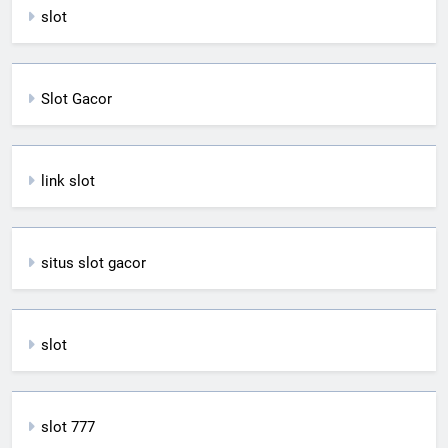
slot
Slot Gacor
link slot
situs slot gacor
slot
slot 777