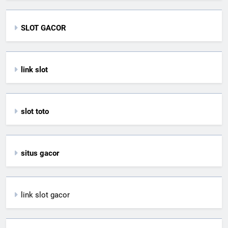
SLOT GACOR
link slot
slot toto
situs gacor
link slot gacor