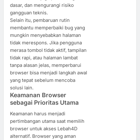
dasar, dan mengurangi risiko
gangguan teknis.
Selain itu, pembaruan rutin
membantu memperbaiki bug yang
mungkin menyebabkan halaman
tidak merespons. Jika pengguna
merasa tombol tidak aktif, tampilan
tidak rapi, atau halaman lambat
tanpa alasan jelas, memperbarui
browser bisa menjadi langkah awal
yang tepat sebelum mencoba
solusi lain.
Keamanan Browser
sebagai Prioritas Utama
Keamanan harus menjadi
pertimbangan utama saat memilih
browser untuk akses Lebah4D
alternatif. Browser yang aman