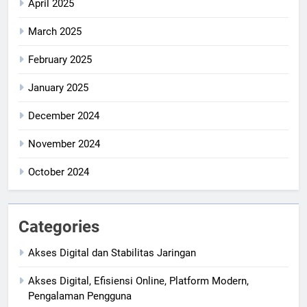
April 2025
March 2025
February 2025
January 2025
December 2024
November 2024
October 2024
Categories
Akses Digital dan Stabilitas Jaringan
Akses Digital, Efisiensi Online, Platform Modern,
Pengalaman Pengguna