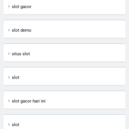
slot gacor
slot demo
situs slot
slot
slot gacor hari ini
slot