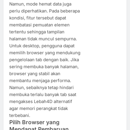
Namun, mode hemat data juga
perlu diperhatikan. Pada beberapa
kondisi, fitur tersebut dapat
membatasi pemuatan elemen
tertentu sehingga tampilan
halaman tidak muncul sempurna.
Untuk desktop, pengguna dapat
memilih browser yang mendukung
pengelolaan tab dengan baik. Jika
sering membuka banyak halaman,
browser yang stabil akan
membantu menjaga performa.
Namun, sebaiknya tetap hindari
membuka terlalu banyak tab saat
mengakses Lebah4D alternatif
agar memori perangkat tidak
terbebani.
Pilih Browser yang
Mendapat Pembaruan