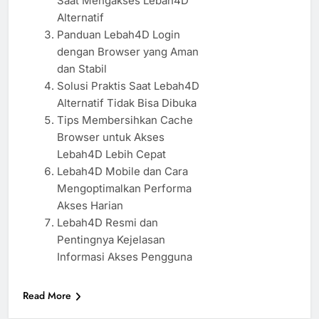
Saat Mengakses Lebah4D
Alternatif
Panduan Lebah4D Login
dengan Browser yang Aman
dan Stabil
Solusi Praktis Saat Lebah4D
Alternatif Tidak Bisa Dibuka
Tips Membersihkan Cache
Browser untuk Akses
Lebah4D Lebih Cepat
Lebah4D Mobile dan Cara
Mengoptimalkan Performa
Akses Harian
Lebah4D Resmi dan
Pentingnya Kejelasan
Informasi Akses Pengguna
Read More