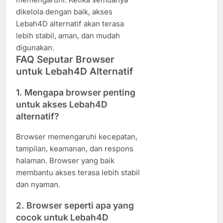
dikelola dengan baik, akses
Lebah4D alternatif akan terasa
lebih stabil, aman, dan mudah
digunakan.
FAQ Seputar Browser
untuk Lebah4D Alternatif
1. Mengapa browser penting
untuk akses Lebah4D
alternatif?
Browser memengaruhi kecepatan,
tampilan, keamanan, dan respons
halaman. Browser yang baik
membantu akses terasa lebih stabil
dan nyaman.
2. Browser seperti apa yang
cocok untuk Lebah4D