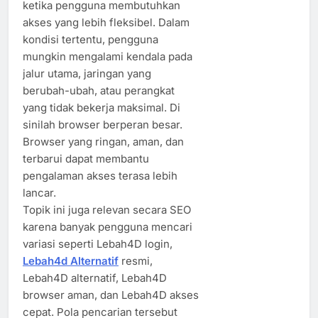
ketika pengguna membutuhkan
akses yang lebih fleksibel. Dalam
kondisi tertentu, pengguna
mungkin mengalami kendala pada
jalur utama, jaringan yang
berubah-ubah, atau perangkat
yang tidak bekerja maksimal. Di
sinilah browser berperan besar.
Browser yang ringan, aman, dan
terbarui dapat membantu
pengalaman akses terasa lebih
lancar.
Topik ini juga relevan secara SEO
karena banyak pengguna mencari
variasi seperti Lebah4D login,
Lebah4d Alternatif
resmi,
Lebah4D alternatif, Lebah4D
browser aman, dan Lebah4D akses
cepat. Pola pencarian tersebut