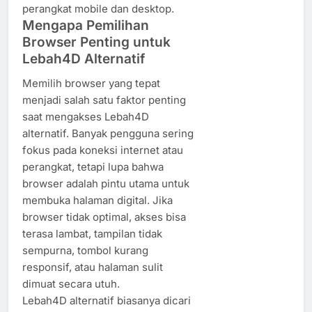
perangkat mobile dan desktop.
Mengapa Pemilihan
Browser Penting untuk
Lebah4D Alternatif
Memilih browser yang tepat
menjadi salah satu faktor penting
saat mengakses Lebah4D
alternatif. Banyak pengguna sering
fokus pada koneksi internet atau
perangkat, tetapi lupa bahwa
browser adalah pintu utama untuk
membuka halaman digital. Jika
browser tidak optimal, akses bisa
terasa lambat, tampilan tidak
sempurna, tombol kurang
responsif, atau halaman sulit
dimuat secara utuh.
Lebah4D alternatif biasanya dicari