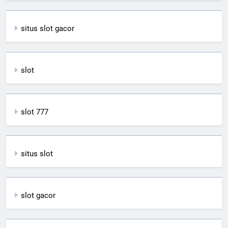
situs slot gacor
slot
slot 777
situs slot
slot gacor