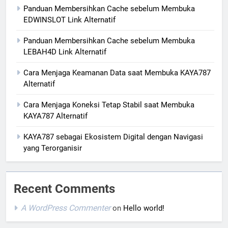
Panduan Membersihkan Cache sebelum Membuka
EDWINSLOT Link Alternatif
Panduan Membersihkan Cache sebelum Membuka
LEBAH4D Link Alternatif
Cara Menjaga Keamanan Data saat Membuka KAYA787
Alternatif
Cara Menjaga Koneksi Tetap Stabil saat Membuka
KAYA787 Alternatif
KAYA787 sebagai Ekosistem Digital dengan Navigasi
yang Terorganisir
Recent Comments
A WordPress Commenter
on
Hello world!