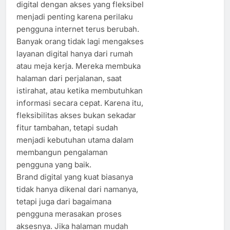
digital dengan akses yang fleksibel
menjadi penting karena perilaku
pengguna internet terus berubah.
Banyak orang tidak lagi mengakses
layanan digital hanya dari rumah
atau meja kerja. Mereka membuka
halaman dari perjalanan, saat
istirahat, atau ketika membutuhkan
informasi secara cepat. Karena itu,
fleksibilitas akses bukan sekadar
fitur tambahan, tetapi sudah
menjadi kebutuhan utama dalam
membangun pengalaman
pengguna yang baik.
Brand digital yang kuat biasanya
tidak hanya dikenal dari namanya,
tetapi juga dari bagaimana
pengguna merasakan proses
aksesnya. Jika halaman mudah