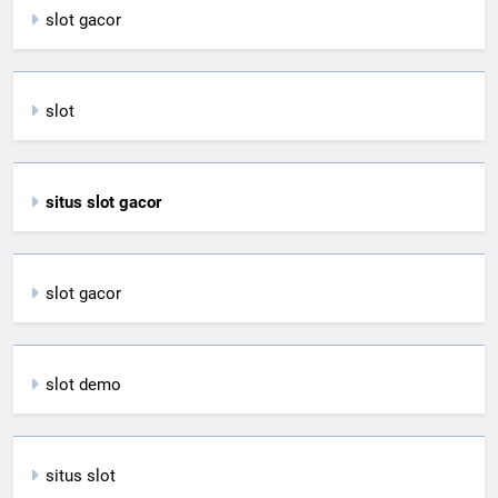
slot gacor
slot
situs slot gacor
slot gacor
slot demo
situs slot