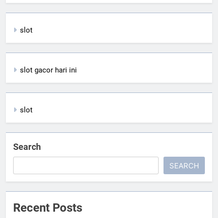
slot
slot gacor hari ini
slot
Search
SEARCH
Recent Posts