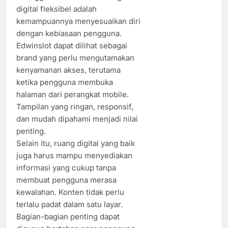
digital fleksibel adalah
kemampuannya menyesuaikan diri
dengan kebiasaan pengguna.
Edwinslot dapat dilihat sebagai
brand yang perlu mengutamakan
kenyamanan akses, terutama
ketika pengguna membuka
halaman dari perangkat mobile.
Tampilan yang ringan, responsif,
dan mudah dipahami menjadi nilai
penting.
Selain itu, ruang digital yang baik
juga harus mampu menyediakan
informasi yang cukup tanpa
membuat pengguna merasa
kewalahan. Konten tidak perlu
terlalu padat dalam satu layar.
Bagian-bagian penting dapat