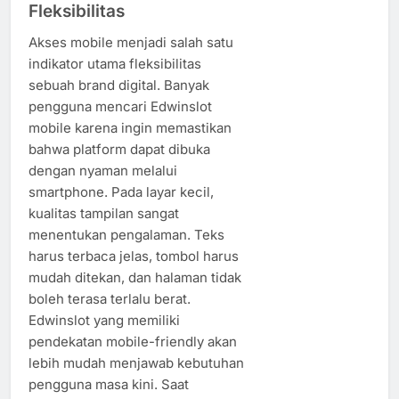
Fleksibilitas
Akses mobile menjadi salah satu
indikator utama fleksibilitas
sebuah brand digital. Banyak
pengguna mencari Edwinslot
mobile karena ingin memastikan
bahwa platform dapat dibuka
dengan nyaman melalui
smartphone. Pada layar kecil,
kualitas tampilan sangat
menentukan pengalaman. Teks
harus terbaca jelas, tombol harus
mudah ditekan, dan halaman tidak
boleh terasa terlalu berat.
Edwinslot yang memiliki
pendekatan mobile-friendly akan
lebih mudah menjawab kebutuhan
pengguna masa kini. Saat