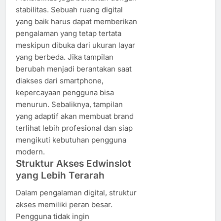
stabilitas. Sebuah ruang digital
yang baik harus dapat memberikan
pengalaman yang tetap tertata
meskipun dibuka dari ukuran layar
yang berbeda. Jika tampilan
berubah menjadi berantakan saat
diakses dari smartphone,
kepercayaan pengguna bisa
menurun. Sebaliknya, tampilan
yang adaptif akan membuat brand
terlihat lebih profesional dan siap
mengikuti kebutuhan pengguna
modern.
Struktur Akses Edwinslot
yang Lebih Terarah
Dalam pengalaman digital, struktur
akses memiliki peran besar.
Pengguna tidak ingin