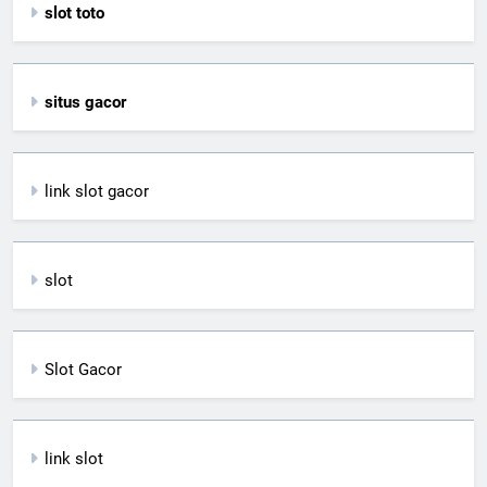
slot toto
situs gacor
link slot gacor
slot
Slot Gacor
link slot