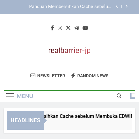
Skip
Cara Menjaga Keamanan Data saat Membuka
to
KAYA787 Alternatif
content
Cara Menjaga Koneksi Tetap Stabil saat
Membuka KAYA787 Alternatif
Panduan Membersihkan Cache sebelum
Membuka EDWINSLOT Link Alternatif
Panduan Membersihkan Cache sebelum
Membuka LEBAH4D Link Alternatif
Cara Menjaga Keamanan Data saat Membuka
KAYA787 Alternatif
Real Barrier
Dapatkan Produk Perawatan Kulit
Cara Menjaga Koneksi Tetap Stabil saat
NEWSLETTER
RANDOM NEWS
Japan
Membuka KAYA787 Alternatif
Berkualitas Untuk Kulit Sensitif Dari Real
Barrier Japan. Solusi Hidrasi Dan
MENU
Perlindungan Kulit.
nduan Membersihkan Cache sebelum Membuka EDWINSLOT Lin
HEADLINES
Weeks Ago