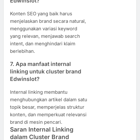
Edwinslot?
Konten SEO yang baik harus
menjelaskan brand secara natural,
menggunakan variasi keyword
yang relevan, menjawab search
intent, dan menghindari klaim
berlebihan.
7. Apa manfaat internal
linking untuk cluster brand
Edwinslot?
Internal linking membantu
menghubungkan artikel dalam satu
topik besar, memperjelas struktur
konten, dan memperkuat relevansi
brand di mesin pencari.
Saran Internal Linking
dalam Cluster Brand