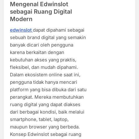
Mengenal Edwinslot
sebagai Ruang Digital
Modern
edwinslot
dapat dipahami sebagai
sebuah brand digital yang semakin
banyak dicari oleh pengguna
karena berkaitan dengan
kebutuhan akses yang praktis,
fleksibel, dan mudah dipahami.
Dalam ekosistem online saat ini,
pengguna tidak hanya mencari
platform yang bisa dibuka dari satu
perangkat. Mereka membutuhkan
ruang digital yang dapat diakses
dari berbagai kondisi, baik melalui
smartphone, tablet, laptop,
maupun browser yang berbeda.
Konsep Edwinslot sebagai ruang