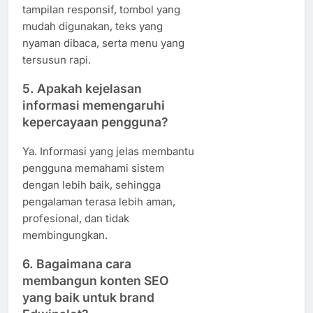
tampilan responsif, tombol yang
mudah digunakan, teks yang
nyaman dibaca, serta menu yang
tersusun rapi.
5. Apakah kejelasan
informasi memengaruhi
kepercayaan pengguna?
Ya. Informasi yang jelas membantu
pengguna memahami sistem
dengan lebih baik, sehingga
pengalaman terasa lebih aman,
profesional, dan tidak
membingungkan.
6. Bagaimana cara
membangun konten SEO
yang baik untuk brand