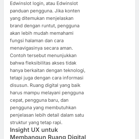
Edwinslot login, atau Edwinslot
panduan pengguna. Jika konten
yang ditemukan menjelaskan
brand dengan runtut, pengguna
akan lebih mudah memahami
fungsi halaman dan cara
menavigasinya secara aman.
Contoh tersebut menunjukkan
bahwa fleksibilitas akses tidak
hanya berkaitan dengan teknologi,
tetapi juga dengan cara informasi
disusun. Ruang digital yang baik
harus mampu melayani pengguna
cepat, pengguna baru, dan
pengguna yang membutuhkan
penjelasan lebih detail dalam satu
struktur yang tetap rapi.
Insight UX untuk
Membangun Ruang Digital