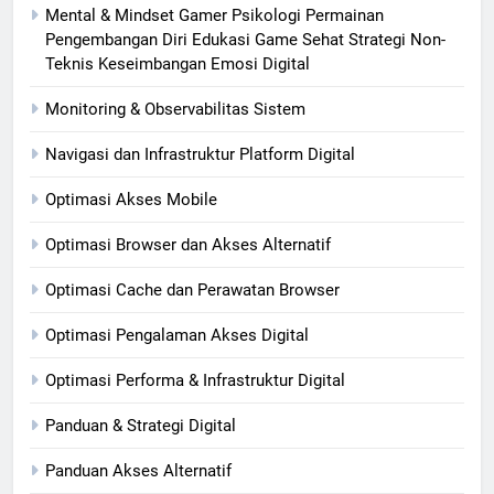
Mental & Mindset Gamer Psikologi Permainan
Pengembangan Diri Edukasi Game Sehat Strategi Non-
Teknis Keseimbangan Emosi Digital
Monitoring & Observabilitas Sistem
Navigasi dan Infrastruktur Platform Digital
Optimasi Akses Mobile
Optimasi Browser dan Akses Alternatif
Optimasi Cache dan Perawatan Browser
Optimasi Pengalaman Akses Digital
Optimasi Performa & Infrastruktur Digital
Panduan & Strategi Digital
Panduan Akses Alternatif