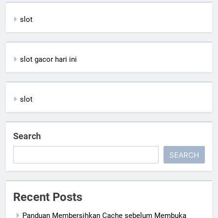
slot
slot gacor hari ini
slot
Search
SEARCH
Recent Posts
Panduan Membersihkan Cache sebelum Membuka