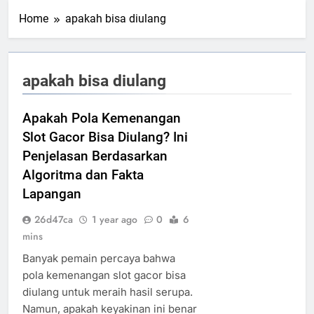
Home
apakah bisa diulang
apakah bisa diulang
Apakah Pola Kemenangan
Slot Gacor Bisa Diulang? Ini
Penjelasan Berdasarkan
Algoritma dan Fakta
Lapangan
26d47ca
1 year ago
0
6
mins
Banyak pemain percaya bahwa
pola kemenangan slot gacor bisa
diulang untuk meraih hasil serupa.
Namun, apakah keyakinan ini benar