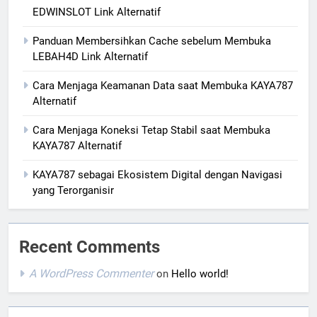
EDWINSLOT Link Alternatif
Panduan Membersihkan Cache sebelum Membuka
LEBAH4D Link Alternatif
Cara Menjaga Keamanan Data saat Membuka KAYA787
Alternatif
Cara Menjaga Koneksi Tetap Stabil saat Membuka
KAYA787 Alternatif
KAYA787 sebagai Ekosistem Digital dengan Navigasi
yang Terorganisir
Recent Comments
A WordPress Commenter
on
Hello world!