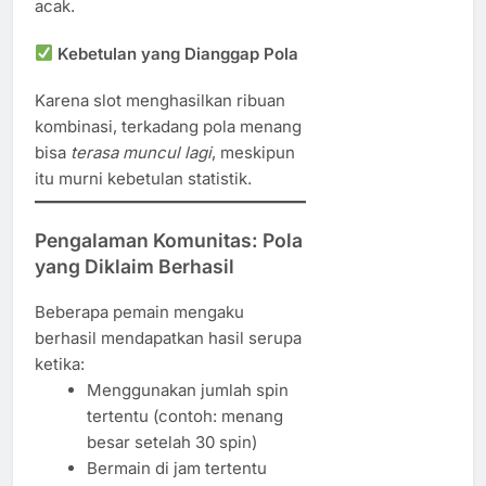
acak.
Kebetulan yang Dianggap Pola
Karena slot menghasilkan ribuan
kombinasi, terkadang pola menang
bisa
terasa muncul lagi
, meskipun
itu murni kebetulan statistik.
Pengalaman Komunitas: Pola
yang Diklaim Berhasil
Beberapa pemain mengaku
berhasil mendapatkan hasil serupa
ketika:
Menggunakan jumlah spin
tertentu (contoh: menang
besar setelah 30 spin)
Bermain di jam tertentu