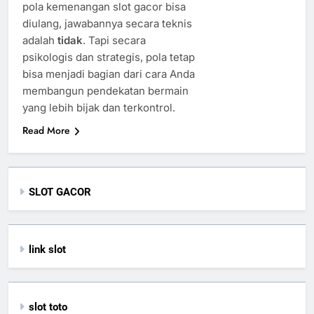
pola kemenangan slot gacor bisa
diulang, jawabannya secara teknis
adalah
tidak
. Tapi secara
psikologis dan strategis, pola tetap
bisa menjadi bagian dari cara Anda
membangun pendekatan bermain
yang lebih bijak dan terkontrol.
Read More
SLOT GACOR
link slot
slot toto