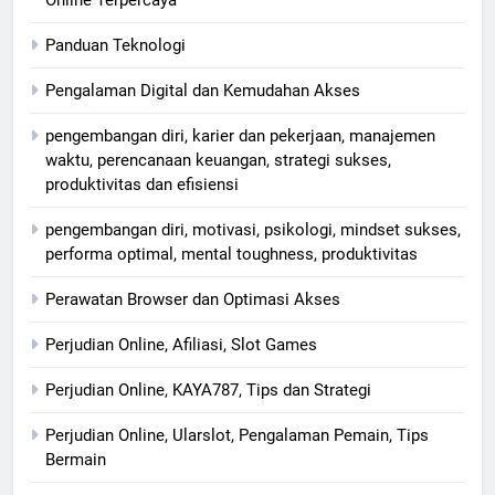
Online Terpercaya
Panduan Teknologi
Pengalaman Digital dan Kemudahan Akses
pengembangan diri, karier dan pekerjaan, manajemen
waktu, perencanaan keuangan, strategi sukses,
produktivitas dan efisiensi
pengembangan diri, motivasi, psikologi, mindset sukses,
performa optimal, mental toughness, produktivitas
Perawatan Browser dan Optimasi Akses
Perjudian Online, Afiliasi, Slot Games
Perjudian Online, KAYA787, Tips dan Strategi
Perjudian Online, Ularslot, Pengalaman Pemain, Tips
Bermain