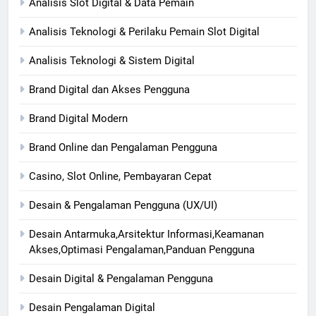
Analisis Slot Digital & Data Pemain
Analisis Teknologi & Perilaku Pemain Slot Digital
Analisis Teknologi & Sistem Digital
Brand Digital dan Akses Pengguna
Brand Digital Modern
Brand Online dan Pengalaman Pengguna
Casino, Slot Online, Pembayaran Cepat
Desain & Pengalaman Pengguna (UX/UI)
Desain Antarmuka,Arsitektur Informasi,Keamanan
Akses,Optimasi Pengalaman,Panduan Pengguna
Desain Digital & Pengalaman Pengguna
Desain Pengalaman Digital