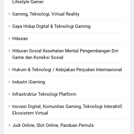
Lifestyle Gamer
Gaming, Teknologi, Virtual Reality
Gaya Hidup Digital & Teknologi Gaming
Hiburan
Hiburan Sosial Kesehatan Mental Pengembangan Diri
Game dan Koneksi Sosial
Hukum & Teknologi / Kebijakan Perjudian Internasional
Industri iGaming
Infrastruktur Teknologi Platform
Inovasi Digital, Komunitas Gaming, Teknologi Interaktif,
Ekosistem Virtual
Judi Online, Slot Online, Panduan Pemula