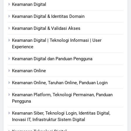
Keamanan Digital
Keamanan Digital & Identitas Domain
Keamanan Digital & Validasi Akses
Keamanan Digital | Teknologi Informasi | User
Experience
Keamanan Digital dan Panduan Pengguna
Keamanan Online
Keamanan Online, Taruhan Online, Panduan Login
Keamanan Platform, Teknologi Permainan, Panduan
Pengguna
Keamanan Siber, Teknologi Login, Identitas Digital,
Inovasi IT, Infrastruktur Sistem Digital