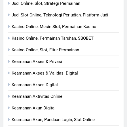
Judi Online, Slot, Strategi Permainan
Judi Slot Online, Teknologi Perjudian, Platform Judi
Kasino Online, Mesin Slot, Permainan Kasino
Kasino Online, Permainan Taruhan, SBOBET
Kasino Online, Slot, Fitur Permainan
Keamanan Akses & Privasi
Keamanan Akses & Validasi Digital
Keamanan Akses Digital
Keamanan Aktivitas Online
Keamanan Akun Digital
Keamanan Akun, Panduan Login, Slot Online