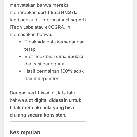
menyatakan bahwa mereka
menerapkan
sertifikasi RNG
dari
lembaga audit internasional seperti
iTech Labs atau eCOGRA. Ini
memastikan bahwa:
Tidak ada pola kemenangan
tetap
Slot tidak bisa dimanipulasi
dari sisi pengguna
Hasil permainan 100% acak
dan independen
Dengan sertifikasi ini, kita tahu
bahwa
slot digital didesain untuk
tidak memiliki pola yang bisa
diulang secara konsisten
.
Kesimpulan