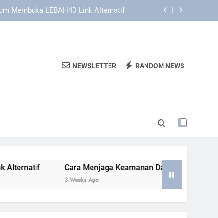
um Membuka LEBAH4D Link Alternatif
ata saat Membuka KAYA787 Alternatif
abil saat Membuka KAYA787 Alternatif
NEWSLETTER
RANDOM NEWS
 Membuka EDWINSLOT Link Alternatif
um Membuka LEBAH4D Link Alternatif
l Barrier Japan. Solusi Hidrasi Dan Perlindungan Kulit.
ata saat Membuka KAYA787 Alternatif
abil saat Membuka KAYA787 Alternatif
Cara Menjaga Keamanan Data saat Membuka KAYA787 A
3 Weeks Ago