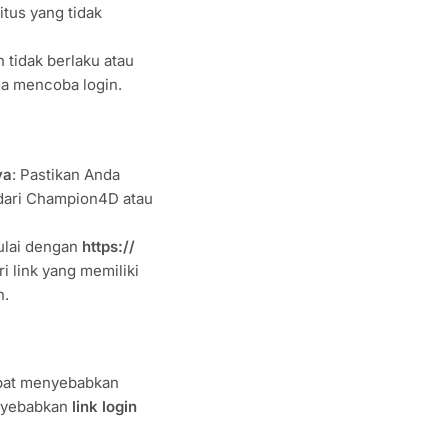
itus yang tidak
h tidak berlaku atau
da mencoba login.
ya
: Pastikan Anda
ari Champion4D atau
mulai dengan
https://
ri link yang memiliki
n.
pat menyebabkan
enyebabkan
link login