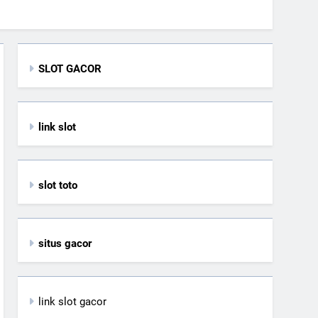
SLOT GACOR
link slot
slot toto
situs gacor
link slot gacor