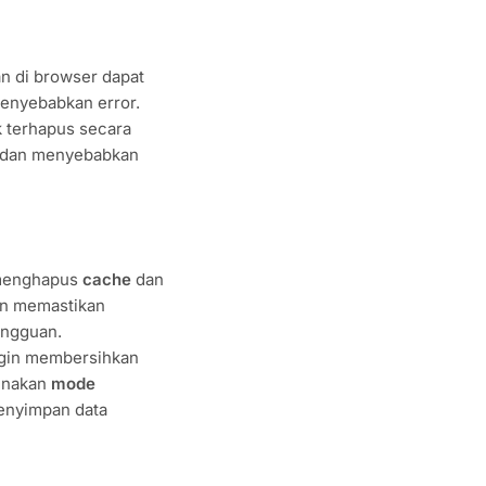
an di browser dapat
enyebabkan error.
k terhapus secara
n dan menyebabkan
 menghapus
cache
dan
an memastikan
angguan.
ingin membersihkan
gunakan
mode
menyimpan data