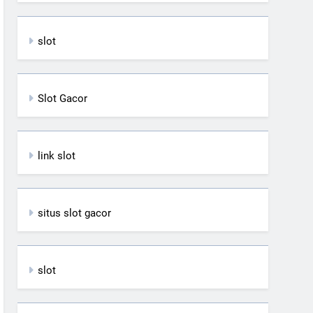
slot
Slot Gacor
link slot
situs slot gacor
slot