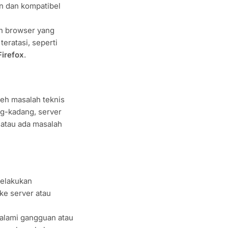
an dan kompatibel
ah browser yang
eratasi, seperti
Firefox
.
leh masalah teknis
g-kadang, server
atau ada masalah
elakukan
ke server atau
alami gangguan atau