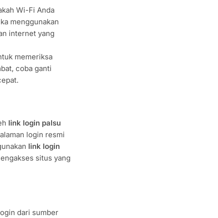
pakah Wi-Fi Anda
 Jika menggunakan
an internet yang
untuk memeriksa
bat, coba ganti
cepat.
leh
link login palsu
halaman login resmi
ggunakan
link login
engakses situs yang
login dari sumber