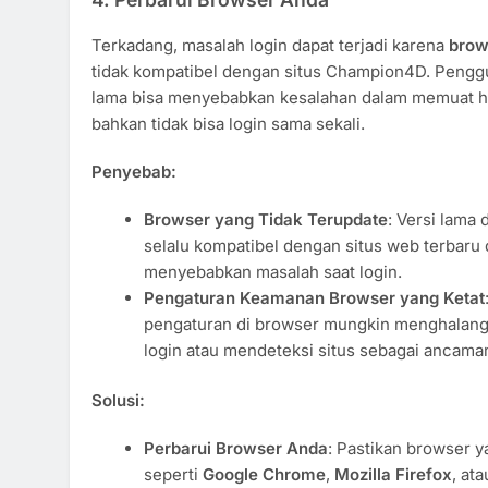
Terkadang, masalah login dapat terjadi karena
brow
tidak kompatibel dengan situs Champion4D. Peng
lama bisa menyebabkan kesalahan dalam memuat ha
bahkan tidak bisa login sama sekali.
Penyebab:
Browser yang Tidak Terupdate
: Versi lama 
selalu kompatibel dengan situs web terbaru 
menyebabkan masalah saat login.
Pengaturan Keamanan Browser yang Ketat
pengaturan di browser mungkin menghalang
login atau mendeteksi situs sebagai ancama
Solusi:
Perbarui Browser Anda
: Pastikan browser 
seperti
Google Chrome
,
Mozilla Firefox
, at