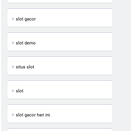
slot gacor
slot demo
situs slot
slot
slot gacor hari ini