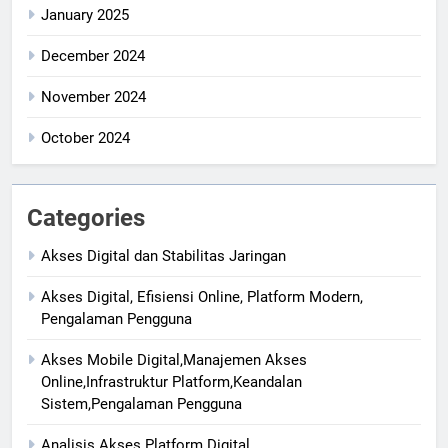
January 2025
December 2024
November 2024
October 2024
Categories
Akses Digital dan Stabilitas Jaringan
Akses Digital, Efisiensi Online, Platform Modern,
Pengalaman Pengguna
Akses Mobile Digital,Manajemen Akses
Online,Infrastruktur Platform,Keandalan
Sistem,Pengalaman Pengguna
Analisis Akses Platform Digital