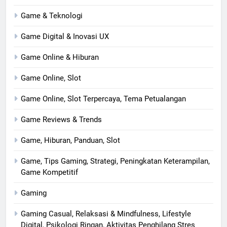
Game & Teknologi
Game Digital & Inovasi UX
Game Online & Hiburan
Game Online, Slot
Game Online, Slot Terpercaya, Tema Petualangan
Game Reviews & Trends
Game, Hiburan, Panduan, Slot
Game, Tips Gaming, Strategi, Peningkatan Keterampilan,
Game Kompetitif
Gaming
Gaming Casual, Relaksasi & Mindfulness, Lifestyle
Digital, Psikologi Ringan, Aktivitas Penghilang Stres