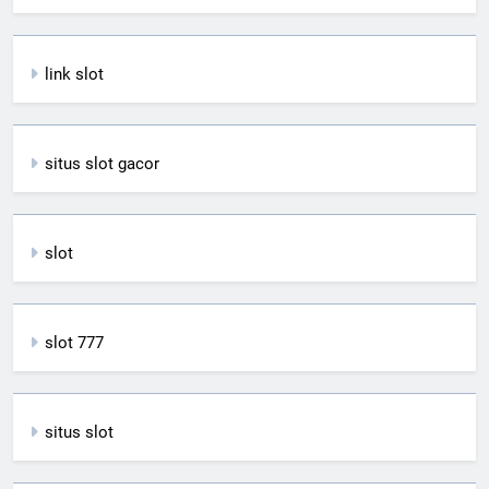
link slot
situs slot gacor
slot
slot 777
situs slot