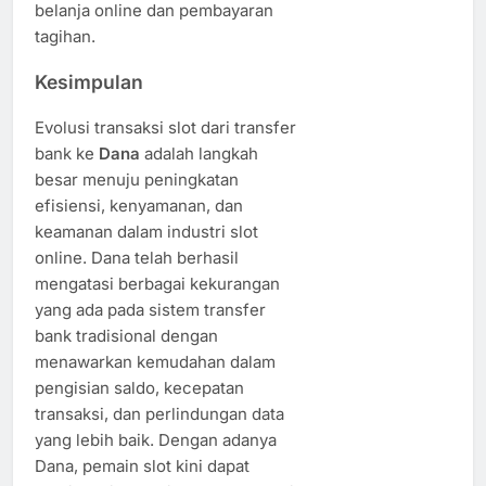
belanja online dan pembayaran
tagihan.
Kesimpulan
Evolusi transaksi slot dari transfer
bank ke
Dana
adalah langkah
besar menuju peningkatan
efisiensi, kenyamanan, dan
keamanan dalam industri slot
online. Dana telah berhasil
mengatasi berbagai kekurangan
yang ada pada sistem transfer
bank tradisional dengan
menawarkan kemudahan dalam
pengisian saldo, kecepatan
transaksi, dan perlindungan data
yang lebih baik. Dengan adanya
Dana, pemain slot kini dapat