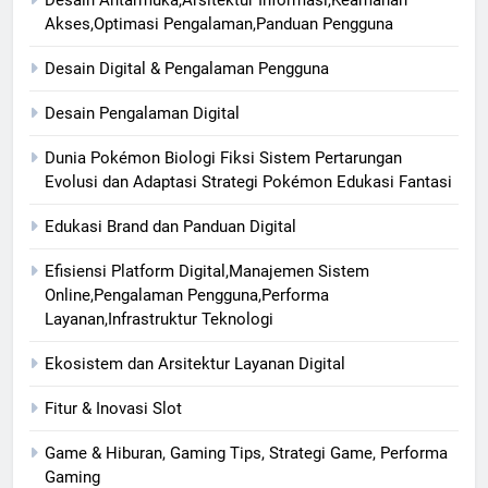
Akses,Optimasi Pengalaman,Panduan Pengguna
Desain Digital & Pengalaman Pengguna
Desain Pengalaman Digital
Dunia Pokémon Biologi Fiksi Sistem Pertarungan
Evolusi dan Adaptasi Strategi Pokémon Edukasi Fantasi
Edukasi Brand dan Panduan Digital
Efisiensi Platform Digital,Manajemen Sistem
Online,Pengalaman Pengguna,Performa
Layanan,Infrastruktur Teknologi
Ekosistem dan Arsitektur Layanan Digital
Fitur & Inovasi Slot
Game & Hiburan, Gaming Tips, Strategi Game, Performa
Gaming