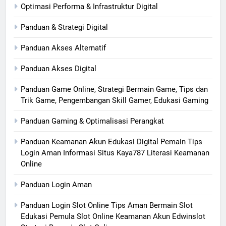
Optimasi Performa & Infrastruktur Digital
Panduan & Strategi Digital
Panduan Akses Alternatif
Panduan Akses Digital
Panduan Game Online, Strategi Bermain Game, Tips dan
Trik Game, Pengembangan Skill Gamer, Edukasi Gaming
Panduan Gaming & Optimalisasi Perangkat
Panduan Keamanan Akun Edukasi Digital Pemain Tips
Login Aman Informasi Situs Kaya787 Literasi Keamanan
Online
Panduan Login Aman
Panduan Login Slot Online Tips Aman Bermain Slot
Edukasi Pemula Slot Online Keamanan Akun Edwinslot