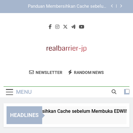
Skip
Cara Menjaga Keamanan Data saat Membuka
to
KAYA787 Alternatif
content
Cara Menjaga Koneksi Tetap Stabil saat
Membuka KAYA787 Alternatif
Panduan Membersihkan Cache sebelum
Membuka EDWINSLOT Link Alternatif
Panduan Membersihkan Cache sebelum
Membuka LEBAH4D Link Alternatif
Cara Menjaga Keamanan Data saat Membuka
KAYA787 Alternatif
Real Barrier
Dapatkan Produk Perawatan Kulit
Cara Menjaga Koneksi Tetap Stabil saat
NEWSLETTER
RANDOM NEWS
Japan
Membuka KAYA787 Alternatif
Berkualitas Untuk Kulit Sensitif Dari Real
Barrier Japan. Solusi Hidrasi Dan
MENU
Perlindungan Kulit.
nduan Membersihkan Cache sebelum Membuka EDWINSLOT Lin
HEADLINES
Weeks Ago