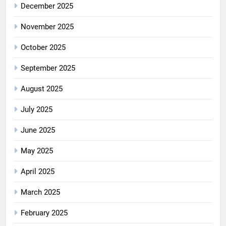
December 2025
November 2025
October 2025
September 2025
August 2025
July 2025
June 2025
May 2025
April 2025
March 2025
February 2025