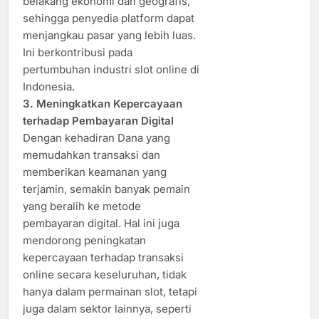
belakang ekonomi dan geografis,
sehingga penyedia platform dapat
menjangkau pasar yang lebih luas.
Ini berkontribusi pada
pertumbuhan industri slot online di
Indonesia.
3. Meningkatkan Kepercayaan
terhadap Pembayaran Digital
Dengan kehadiran Dana yang
memudahkan transaksi dan
memberikan keamanan yang
terjamin, semakin banyak pemain
yang beralih ke metode
pembayaran digital. Hal ini juga
mendorong peningkatan
kepercayaan terhadap transaksi
online secara keseluruhan, tidak
hanya dalam permainan slot, tetapi
juga dalam sektor lainnya, seperti