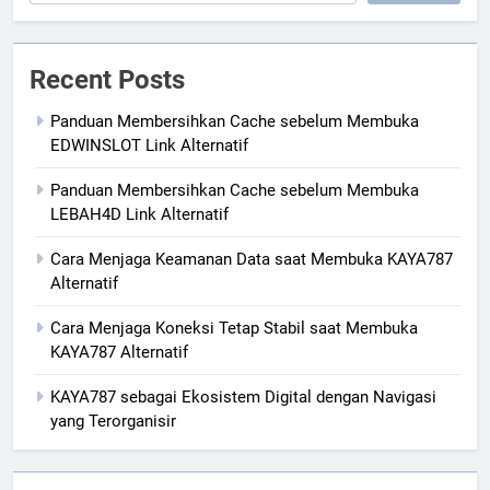
Recent Posts
Panduan Membersihkan Cache sebelum Membuka
EDWINSLOT Link Alternatif
Panduan Membersihkan Cache sebelum Membuka
LEBAH4D Link Alternatif
Cara Menjaga Keamanan Data saat Membuka KAYA787
Alternatif
Cara Menjaga Koneksi Tetap Stabil saat Membuka
KAYA787 Alternatif
KAYA787 sebagai Ekosistem Digital dengan Navigasi
yang Terorganisir