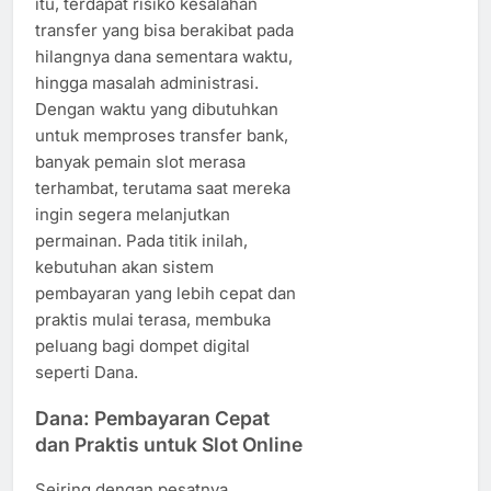
itu, terdapat risiko kesalahan
transfer yang bisa berakibat pada
hilangnya dana sementara waktu,
hingga masalah administrasi.
Dengan waktu yang dibutuhkan
untuk memproses transfer bank,
banyak pemain slot merasa
terhambat, terutama saat mereka
ingin segera melanjutkan
permainan. Pada titik inilah,
kebutuhan akan sistem
pembayaran yang lebih cepat dan
praktis mulai terasa, membuka
peluang bagi dompet digital
seperti Dana.
Dana: Pembayaran Cepat
dan Praktis untuk Slot Online
Seiring dengan pesatnya