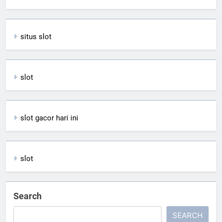
situs slot
slot
slot gacor hari ini
slot
Search
SEARCH