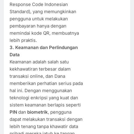
Response Code Indonesian
Standard), yang memungkinkan
pengguna untuk melakukan
pembayaran hanya dengan
memindai kode QR, membuatnya
lebih praktis.
3. Keamanan dan Perlindungan
Data
Keamanan adalah salah satu
kekhawatiran terbesar dalam
transaksi online, dan Dana
memberikan perhatian serius pada
hal ini. Dengan menggunakan
teknologi enkripsi yang kuat dan
sistem keamanan berlapis seperti
PIN
dan
biometrik
, pengguna
dapat melakukan transaksi dengan
lebih tenang tanpa khawatir data
pribadi mereka jatuh ke tangan