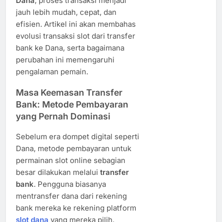
Dana
, proses transaksi menjadi
jauh lebih mudah, cepat, dan
efisien. Artikel ini akan membahas
evolusi transaksi slot dari transfer
bank ke Dana, serta bagaimana
perubahan ini memengaruhi
pengalaman pemain.
Masa Keemasan Transfer
Bank: Metode Pembayaran
yang Pernah Dominasi
Sebelum era dompet digital seperti
Dana, metode pembayaran untuk
permainan slot online sebagian
besar dilakukan melalui
transfer
bank
. Pengguna biasanya
mentransfer dana dari rekening
bank mereka ke rekening platform
slot dana
yang mereka pilih.