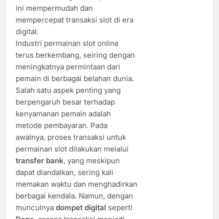
ini mempermudah dan
mempercepat transaksi slot di era
digital.
Industri permainan slot online
terus berkembang, seiring dengan
meningkatnya permintaan dari
pemain di berbagai belahan dunia.
Salah satu aspek penting yang
berpengaruh besar terhadap
kenyamanan pemain adalah
metode pembayaran. Pada
awalnya, proses transaksi untuk
permainan slot dilakukan melalui
transfer bank
, yang meskipun
dapat diandalkan, sering kali
memakan waktu dan menghadirkan
berbagai kendala. Namun, dengan
munculnya
dompet digital
seperti