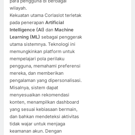
para pengguna di berbagai
wilayah.
Kekuatan utama Corlaslot terletak
pada penerapan
Artificial
Intelligence (AI)
dan
Machine
Learning (ML)
sebagai penggerak
utama sistemnya. Teknologi ini
memungkinkan platform untuk
mempelajari pola perilaku
pengguna, memahami preferensi
mereka, dan memberikan
pengalaman yang dipersonalisasi.
Misalnya, sistem dapat
menyesuaikan rekomendasi
konten, menampilkan dashboard
yang sesuai kebiasaan bermain,
dan bahkan mendeteksi aktivitas
tidak wajar untuk menjaga
keamanan akun. Dengan