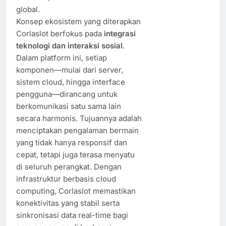
global.
Konsep ekosistem yang diterapkan
Corlaslot berfokus pada
integrasi
teknologi dan interaksi sosial
.
Dalam platform ini, setiap
komponen—mulai dari server,
sistem cloud, hingga interface
pengguna—dirancang untuk
berkomunikasi satu sama lain
secara harmonis. Tujuannya adalah
menciptakan pengalaman bermain
yang tidak hanya responsif dan
cepat, tetapi juga terasa menyatu
di seluruh perangkat. Dengan
infrastruktur berbasis cloud
computing, Corlaslot memastikan
konektivitas yang stabil serta
sinkronisasi data real-time bagi