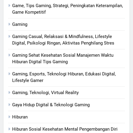
Game, Tips Gaming, Strategi, Peningkatan Keterampilan,
Game Kompetitif
Gaming
Gaming Casual, Relaksasi & Mindfulness, Lifestyle
Digital, Psikologi Ringan, Aktivitas Penghilang Stres
Gaming Sehat Kesehatan Sosial Manajemen Waktu
Hiburan Digital Tips Gaming
Gaming, Esports, Teknologi Hiburan, Edukasi Digital,
Lifestyle Gamer
Gaming, Teknologi, Virtual Reality
Gaya Hidup Digital & Teknologi Gaming
Hiburan
Hiburan Sosial Kesehatan Mental Pengembangan Diri