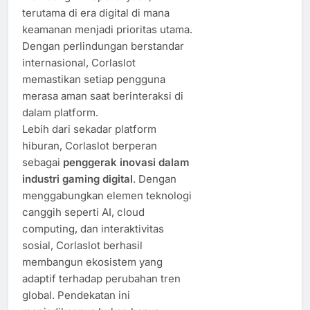
terutama di era digital di mana
keamanan menjadi prioritas utama.
Dengan perlindungan berstandar
internasional, Corlaslot
memastikan setiap pengguna
merasa aman saat berinteraksi di
dalam platform.
Lebih dari sekadar platform
hiburan, Corlaslot berperan
sebagai
penggerak inovasi dalam
industri gaming digital
. Dengan
menggabungkan elemen teknologi
canggih seperti AI, cloud
computing, dan interaktivitas
sosial, Corlaslot berhasil
membangun ekosistem yang
adaptif terhadap perubahan tren
global. Pendekatan ini