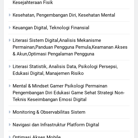
Kesejahteraan Fisik
Kesehatan, Pengembangan Diri, Kesehatan Mental
Keuangan Digital, Teknologi Finansial
Literasi Sistem Digital,Analisis Mekanisme
Permainan,Panduan Pengguna Pemula,Keamanan Akses
& Akun,Optimasi Pengalaman Pengguna
Literasi Statistik, Analisis Data, Psikologi Persepsi,
Edukasi Digital, Manajemen Risiko
Mental & Mindset Gamer Psikologi Permainan
Pengembangan Diri Edukasi Game Sehat Strategi Non-
Teknis Keseimbangan Emosi Digital
Monitoring & Observabilitas Sistem
Navigasi dan Infrastruktur Platform Digital
Optimasi Akses Mobile