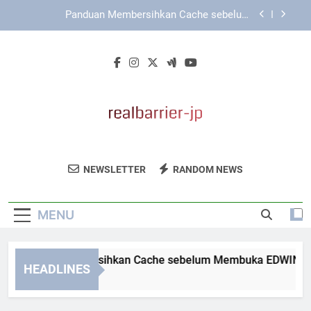
Skip
Cara Menjaga Keamanan Data saat Membuka
to
KAYA787 Alternatif
content
Cara Menjaga Koneksi Tetap Stabil saat
Membuka KAYA787 Alternatif
Panduan Membersihkan Cache sebelum
Membuka EDWINSLOT Link Alternatif
Panduan Membersihkan Cache sebelum
Membuka LEBAH4D Link Alternatif
Cara Menjaga Keamanan Data saat Membuka
KAYA787 Alternatif
Real Barrier
Dapatkan Produk Perawatan Kulit
Cara Menjaga Koneksi Tetap Stabil saat
NEWSLETTER
RANDOM NEWS
Japan
Membuka KAYA787 Alternatif
Berkualitas Untuk Kulit Sensitif Dari Real
Barrier Japan. Solusi Hidrasi Dan
MENU
Perlindungan Kulit.
nduan Membersihkan Cache sebelum Membuka EDWINSLOT Lin
HEADLINES
Weeks Ago