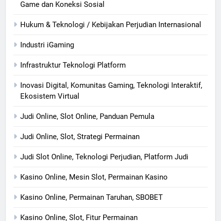
Game dan Koneksi Sosial
Hukum & Teknologi / Kebijakan Perjudian Internasional
Industri iGaming
Infrastruktur Teknologi Platform
Inovasi Digital, Komunitas Gaming, Teknologi Interaktif,
Ekosistem Virtual
Judi Online, Slot Online, Panduan Pemula
Judi Online, Slot, Strategi Permainan
Judi Slot Online, Teknologi Perjudian, Platform Judi
Kasino Online, Mesin Slot, Permainan Kasino
Kasino Online, Permainan Taruhan, SBOBET
Kasino Online, Slot, Fitur Permainan