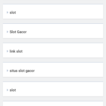
slot
Slot Gacor
link slot
situs slot gacor
slot