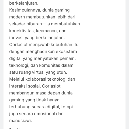
berkelanjutan.
Kesimpulannya, dunia gaming
modern membutuhkan lebih dari
sekadar hiburan—ia membutuhkan
konektivitas, keamanan, dan
inovasi yang berkelanjutan.
Corlaslot menjawab kebutuhan itu
dengan menghadirkan ekosistem
digital yang menyatukan pemain,
teknologi, dan komunitas dalam
satu ruang virtual yang utuh.
Melalui kolaborasi teknologi dan
interaksi sosial, Corlaslot
membangun masa depan dunia
gaming yang tidak hanya
terhubung secara digital, tetapi
juga secara emosional dan
manusiawi.