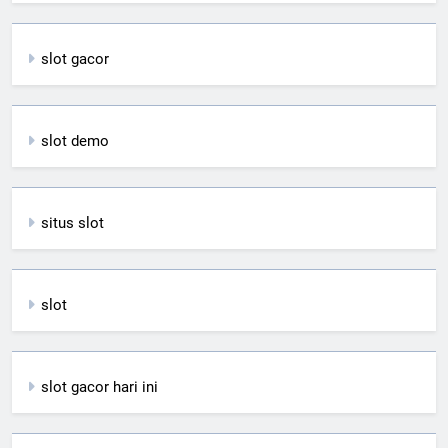
slot gacor
slot demo
situs slot
slot
slot gacor hari ini