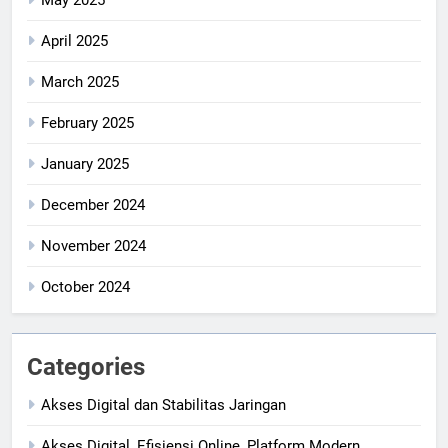
May 2025
April 2025
March 2025
February 2025
January 2025
December 2024
November 2024
October 2024
Categories
Akses Digital dan Stabilitas Jaringan
Akses Digital, Efisiensi Online, Platform Modern,