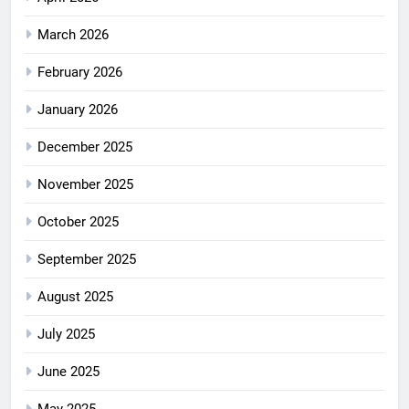
March 2026
February 2026
January 2026
December 2025
November 2025
October 2025
September 2025
August 2025
July 2025
June 2025