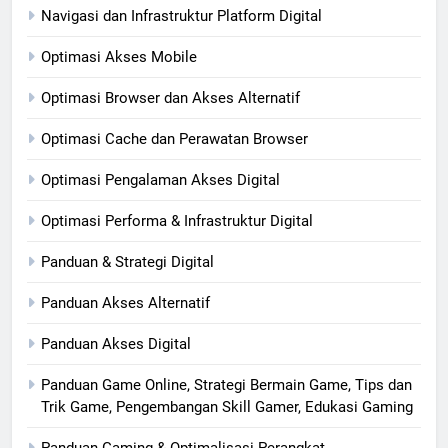
Navigasi dan Infrastruktur Platform Digital
Optimasi Akses Mobile
Optimasi Browser dan Akses Alternatif
Optimasi Cache dan Perawatan Browser
Optimasi Pengalaman Akses Digital
Optimasi Performa & Infrastruktur Digital
Panduan & Strategi Digital
Panduan Akses Alternatif
Panduan Akses Digital
Panduan Game Online, Strategi Bermain Game, Tips dan
Trik Game, Pengembangan Skill Gamer, Edukasi Gaming
Panduan Gaming & Optimalisasi Perangkat