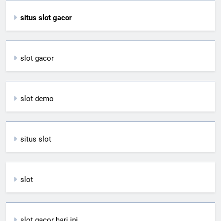
situs slot gacor
slot gacor
slot demo
situs slot
slot
slot gacor hari ini