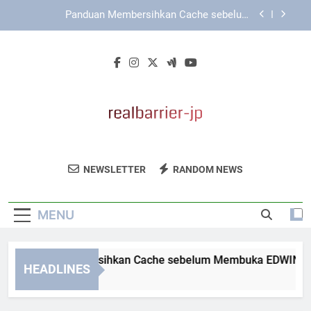
Skip
Cara Menjaga Keamanan Data saat Membuka
to
KAYA787 Alternatif
content
Cara Menjaga Koneksi Tetap Stabil saat
Membuka KAYA787 Alternatif
Panduan Membersihkan Cache sebelum
Membuka EDWINSLOT Link Alternatif
Panduan Membersihkan Cache sebelum
Membuka LEBAH4D Link Alternatif
Cara Menjaga Keamanan Data saat Membuka
KAYA787 Alternatif
Real Barrier
Dapatkan Produk Perawatan Kulit
Cara Menjaga Koneksi Tetap Stabil saat
NEWSLETTER
RANDOM NEWS
Japan
Membuka KAYA787 Alternatif
Berkualitas Untuk Kulit Sensitif Dari Real
Barrier Japan. Solusi Hidrasi Dan
MENU
Perlindungan Kulit.
nduan Membersihkan Cache sebelum Membuka EDWINSLOT Lin
HEADLINES
Weeks Ago