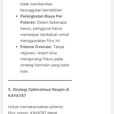
tidak memberikan
keunggulan berlebihan.
Peningkatan Biaya Per
Putaran:
Dalam beberapa
kasus, pengguna harus
membayar tambahan untuk
menggunakan fitur ini.
Potensi Overuse:
Tanpa
regulasi, respin bisa
mengurangi fokus pada
strategi bermain yang lebih
luas.
5. Strategi Optimalisasi Respin di
KAYA787
Untuk memaksimalkan potensi
fitur respin, KAYA787 dapat