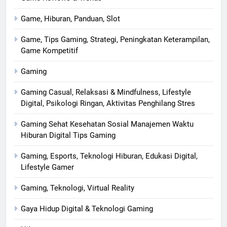
Game, Hiburan, Panduan, Slot
Game, Tips Gaming, Strategi, Peningkatan Keterampilan,
Game Kompetitif
Gaming
Gaming Casual, Relaksasi & Mindfulness, Lifestyle
Digital, Psikologi Ringan, Aktivitas Penghilang Stres
Gaming Sehat Kesehatan Sosial Manajemen Waktu
Hiburan Digital Tips Gaming
Gaming, Esports, Teknologi Hiburan, Edukasi Digital,
Lifestyle Gamer
Gaming, Teknologi, Virtual Reality
Gaya Hidup Digital & Teknologi Gaming