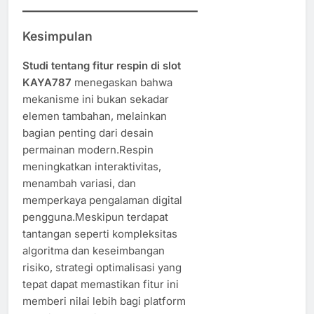
Kesimpulan
Studi tentang fitur respin di slot
KAYA787
menegaskan bahwa
mekanisme ini bukan sekadar
elemen tambahan, melainkan
bagian penting dari desain
permainan modern.Respin
meningkatkan interaktivitas,
menambah variasi, dan
memperkaya pengalaman digital
pengguna.Meskipun terdapat
tantangan seperti kompleksitas
algoritma dan keseimbangan
risiko, strategi optimalisasi yang
tepat dapat memastikan fitur ini
memberi nilai lebih bagi platform