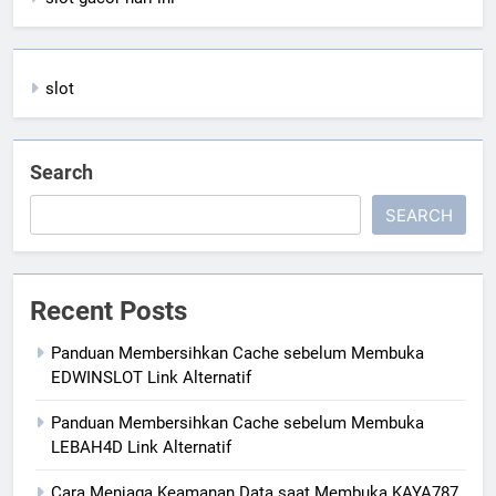
slot
Search
SEARCH
Recent Posts
Panduan Membersihkan Cache sebelum Membuka
EDWINSLOT Link Alternatif
Panduan Membersihkan Cache sebelum Membuka
LEBAH4D Link Alternatif
Cara Menjaga Keamanan Data saat Membuka KAYA787