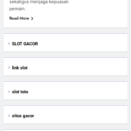
sekaligus menjaga kepuasan
pemain.
Read More
SLOT GACOR
link slot
slot toto
situs gacor