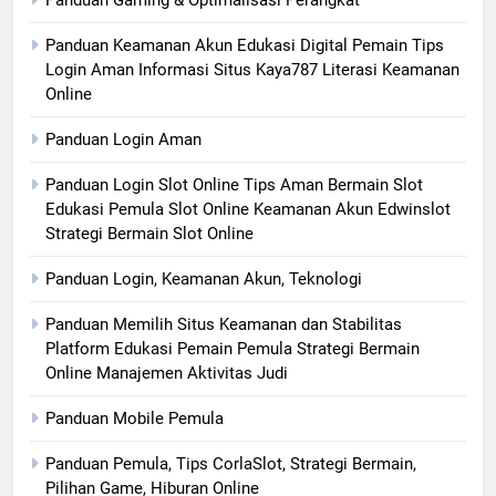
Panduan Keamanan Akun Edukasi Digital Pemain Tips
Login Aman Informasi Situs Kaya787 Literasi Keamanan
Online
Panduan Login Aman
Panduan Login Slot Online Tips Aman Bermain Slot
Edukasi Pemula Slot Online Keamanan Akun Edwinslot
Strategi Bermain Slot Online
Panduan Login, Keamanan Akun, Teknologi
Panduan Memilih Situs Keamanan dan Stabilitas
Platform Edukasi Pemain Pemula Strategi Bermain
Online Manajemen Aktivitas Judi
Panduan Mobile Pemula
Panduan Pemula, Tips CorlaSlot, Strategi Bermain,
Pilihan Game, Hiburan Online