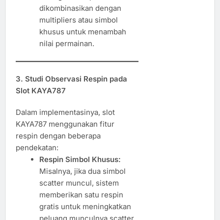
dikombinasikan dengan
multipliers atau simbol
khusus untuk menambah
nilai permainan.
3. Studi Observasi Respin pada
Slot KAYA787
Dalam implementasinya, slot
KAYA787 menggunakan fitur
respin dengan beberapa
pendekatan:
Respin Simbol Khusus:
Misalnya, jika dua simbol
scatter muncul, sistem
memberikan satu respin
gratis untuk meningkatkan
peluang munculnya scatter