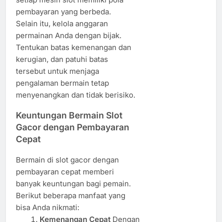
pembayaran yang berbeda.
Selain itu, kelola anggaran
permainan Anda dengan bijak.
Tentukan batas kemenangan dan
kerugian, dan patuhi batas
tersebut untuk menjaga
pengalaman bermain tetap
menyenangkan dan tidak berisiko.
Keuntungan Bermain Slot
Gacor dengan Pembayaran
Cepat
Bermain di slot gacor dengan
pembayaran cepat memberi
banyak keuntungan bagi pemain.
Berikut beberapa manfaat yang
bisa Anda nikmati:
Kemenangan Cepat
Dengan