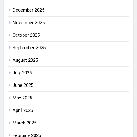
December 2025
November 2025
October 2025
September 2025
August 2025
July 2025
June 2025
May 2025
April 2025
March 2025
February 2025