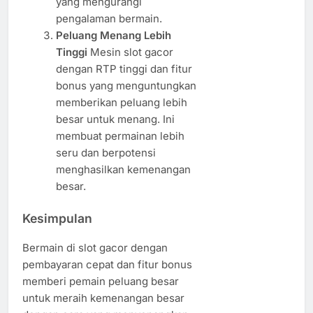
yang mengurangi
pengalaman bermain.
Peluang Menang Lebih
Tinggi
Mesin slot gacor
dengan RTP tinggi dan fitur
bonus yang menguntungkan
memberikan peluang lebih
besar untuk menang. Ini
membuat permainan lebih
seru dan berpotensi
menghasilkan kemenangan
besar.
Kesimpulan
Bermain di slot gacor dengan
pembayaran cepat dan fitur bonus
memberi pemain peluang besar
untuk meraih kemenangan besar