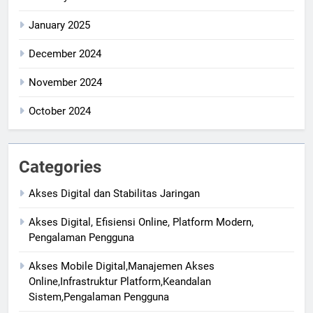
January 2025
December 2024
November 2024
October 2024
Categories
Akses Digital dan Stabilitas Jaringan
Akses Digital, Efisiensi Online, Platform Modern,
Pengalaman Pengguna
Akses Mobile Digital,Manajemen Akses
Online,Infrastruktur Platform,Keandalan
Sistem,Pengalaman Pengguna