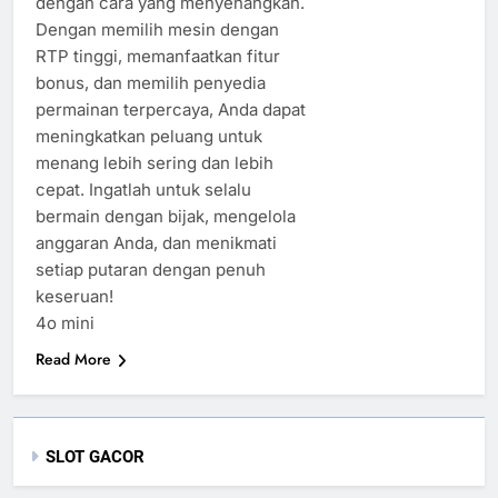
dengan cara yang menyenangkan.
Dengan memilih mesin dengan
RTP tinggi, memanfaatkan fitur
bonus, dan memilih penyedia
permainan terpercaya, Anda dapat
meningkatkan peluang untuk
menang lebih sering dan lebih
cepat. Ingatlah untuk selalu
bermain dengan bijak, mengelola
anggaran Anda, dan menikmati
setiap putaran dengan penuh
keseruan!
4o mini
Read More
SLOT GACOR