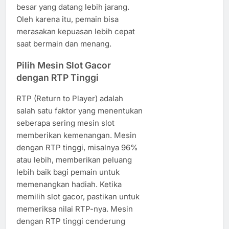
besar yang datang lebih jarang.
Oleh karena itu, pemain bisa
merasakan kepuasan lebih cepat
saat bermain dan menang.
Pilih Mesin Slot Gacor
dengan RTP Tinggi
RTP (Return to Player) adalah
salah satu faktor yang menentukan
seberapa sering mesin slot
memberikan kemenangan. Mesin
dengan RTP tinggi, misalnya 96%
atau lebih, memberikan peluang
lebih baik bagi pemain untuk
memenangkan hadiah. Ketika
memilih slot gacor, pastikan untuk
memeriksa nilai RTP-nya. Mesin
dengan RTP tinggi cenderung