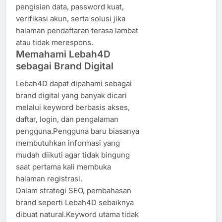
pengisian data, password kuat,
verifikasi akun, serta solusi jika
halaman pendaftaran terasa lambat
atau tidak merespons.
Memahami Lebah4D
sebagai Brand Digital
Lebah4D dapat dipahami sebagai
brand digital yang banyak dicari
melalui keyword berbasis akses,
daftar, login, dan pengalaman
pengguna.Pengguna baru biasanya
membutuhkan informasi yang
mudah diikuti agar tidak bingung
saat pertama kali membuka
halaman registrasi.
Dalam strategi SEO, pembahasan
brand seperti Lebah4D sebaiknya
dibuat natural.Keyword utama tidak