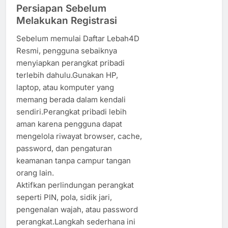
Persiapan Sebelum
Melakukan Registrasi
Sebelum memulai Daftar Lebah4D
Resmi, pengguna sebaiknya
menyiapkan perangkat pribadi
terlebih dahulu.Gunakan HP,
laptop, atau komputer yang
memang berada dalam kendali
sendiri.Perangkat pribadi lebih
aman karena pengguna dapat
mengelola riwayat browser, cache,
password, dan pengaturan
keamanan tanpa campur tangan
orang lain.
Aktifkan perlindungan perangkat
seperti PIN, pola, sidik jari,
pengenalan wajah, atau password
perangkat.Langkah sederhana ini