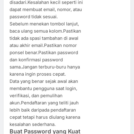
disadari.Kesalahan kecil seperti ini
dapat membuat email, nomor, atau
password tidak sesuai.
Sebelum menekan tombol lanjut,
baca ulang semua kolom.Pastikan
tidak ada spasi tambahan di awal
atau akhir email.Pastikan nomor
ponsel benar.Pastikan password
dan konfirmasi password
sama.Jangan terburu-buru hanya
karena ingin proses cepat.
Data yang benar sejak awal akan
membantu pengguna saat login,
verifikasi, dan pemulihan
akun.Pendaftaran yang teliti jauh
lebih baik daripada pendaftaran
cepat tetapi harus diulang karena
kesalahan sederhana.
Buat Password yang Kuat