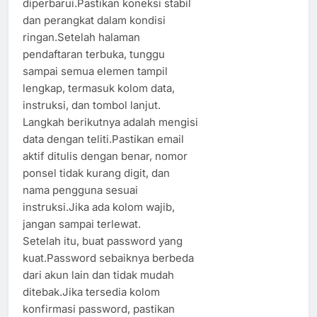
diperbarui.Pastikan koneksi stabil
dan perangkat dalam kondisi
ringan.Setelah halaman
pendaftaran terbuka, tunggu
sampai semua elemen tampil
lengkap, termasuk kolom data,
instruksi, dan tombol lanjut.
Langkah berikutnya adalah mengisi
data dengan teliti.Pastikan email
aktif ditulis dengan benar, nomor
ponsel tidak kurang digit, dan
nama pengguna sesuai
instruksi.Jika ada kolom wajib,
jangan sampai terlewat.
Setelah itu, buat password yang
kuat.Password sebaiknya berbeda
dari akun lain dan tidak mudah
ditebak.Jika tersedia kolom
konfirmasi password, pastikan