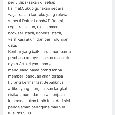
perlu dipaksakan di setiap
kalimat.Cukup gunakan secara
wajar dalam konteks yang relevan,
seperti Daftar Lebah4D Resmi,
registrasi akun, akses aman,
browser stabil, koneksi stabil,
verifikasi akun, dan perlindungan
data.
Konten yang baik harus membantu
pembaca menyelesaikan masalah
nyata.Artikel yang hanya
mengulang nama brand tanpa
memberi panduan akan terasa
kurang bermanfaat.Sebaliknya,
artikel yang menjelaskan langkah,
risiko umum, dan cara menjaga
keamanan akan lebih kuat dari sisi
pengalaman pengguna maupun
kualitas SEO.