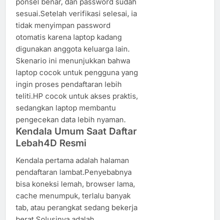
ponsel benar, dan password sudah
sesuai.Setelah verifikasi selesai, ia
tidak menyimpan password
otomatis karena laptop kadang
digunakan anggota keluarga lain.
Skenario ini menunjukkan bahwa
laptop cocok untuk pengguna yang
ingin proses pendaftaran lebih
teliti.HP cocok untuk akses praktis,
sedangkan laptop membantu
pengecekan data lebih nyaman.
Kendala Umum Saat Daftar
Lebah4D Resmi
Kendala pertama adalah halaman
pendaftaran lambat.Penyebabnya
bisa koneksi lemah, browser lama,
cache menumpuk, terlalu banyak
tab, atau perangkat sedang bekerja
berat.Solusinya adalah