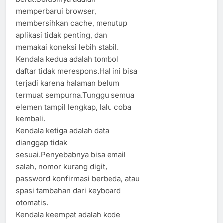
memperbarui browser,
membersihkan cache, menutup
aplikasi tidak penting, dan
memakai koneksi lebih stabil.
Kendala kedua adalah tombol
daftar tidak merespons.Hal ini bisa
terjadi karena halaman belum
termuat sempurna.Tunggu semua
elemen tampil lengkap, lalu coba
kembali.
Kendala ketiga adalah data
dianggap tidak
sesuai.Penyebabnya bisa email
salah, nomor kurang digit,
password konfirmasi berbeda, atau
spasi tambahan dari keyboard
otomatis.
Kendala keempat adalah kode