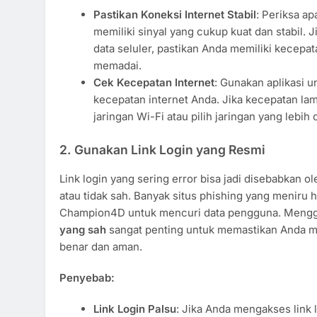
Pastikan Koneksi Internet Stabil
: Periksa a
memiliki sinyal yang cukup kuat dan stabil.
data seluler, pastikan Anda memiliki kecepat
memadai.
Cek Kecepatan Internet
: Gunakan aplikasi 
kecepatan internet Anda. Jika kecepatan lam
jaringan Wi-Fi atau pilih jaringan yang lebih 
2.
Gunakan Link Login yang Resmi
Link login yang sering error bisa jadi disebabkan o
atau tidak sah. Banyak situs phishing yang meniru 
Champion4D untuk mencuri data pengguna. Men
yang sah
sangat penting untuk memastikan Anda m
benar dan aman.
Penyebab:
Link Login Palsu
: Jika Anda mengakses link 