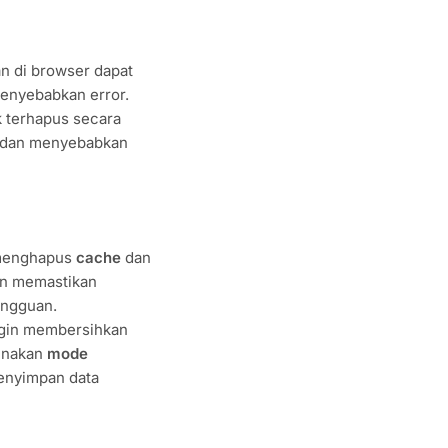
an di browser dapat
enyebabkan error.
k terhapus secara
n dan menyebabkan
 menghapus
cache
dan
an memastikan
angguan.
ingin membersihkan
gunakan
mode
menyimpan data