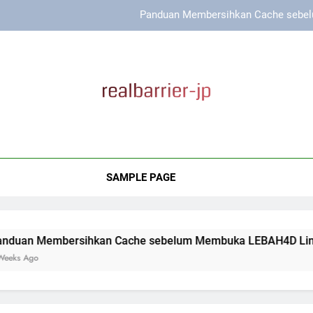
Panduan Membersihkan Cache sebel
Cara Menjaga Keamanan D
Cara Menjaga Koneksi Tetap St
Panduan Membersihkan Cache sebelum
l Barrier Japan
Panduan Membersihkan Cache sebel
roduk Perawatan Kulit Berkualitas Untuk Kulit Sensitif Dari Rea
Cara Menjaga Keamanan D
SAMPLE PAGE
Cara Menjaga Koneksi Tetap St
ersihkan Cache sebelum Membuka LEBAH4D Link Alternatif