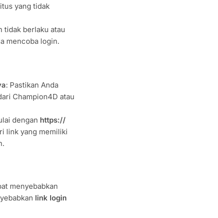
itus yang tidak
h tidak berlaku atau
da mencoba login.
ya
: Pastikan Anda
ari Champion4D atau
mulai dengan
https://
ri link yang memiliki
n.
pat menyebabkan
enyebabkan
link login