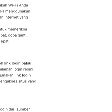
pakah Wi-Fi Anda
 Jika menggunakan
an internet yang
untuk memeriksa
bat, coba ganti
cepat.
leh
link login palsu
halaman login resmi
ggunakan
link login
engakses situs yang
login dari sumber