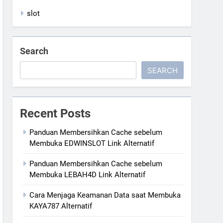
slot
Search
SEARCH
Recent Posts
Panduan Membersihkan Cache sebelum
Membuka EDWINSLOT Link Alternatif
Panduan Membersihkan Cache sebelum
Membuka LEBAH4D Link Alternatif
Cara Menjaga Keamanan Data saat Membuka
KAYA787 Alternatif