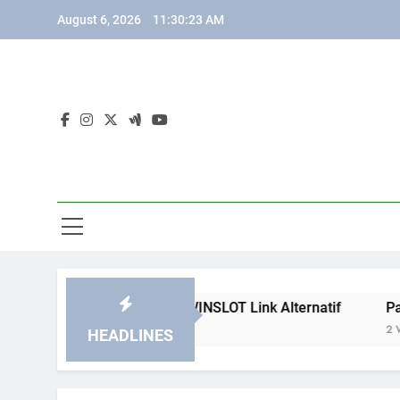
Skip
August 6, 2026
11:30:24 AM
to
content
Rea
Dapatkan P
um Membuka EDWINSLOT Link Alternatif
Panduan Memb
2 Weeks Ago
HEADLINES