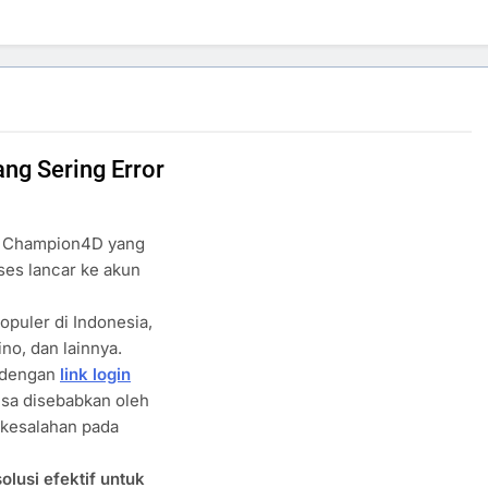
ng Sering Error
in Champion4D yang
kses lancar ke akun
puler di Indonesia,
no, dan lainnya.
 dengan
link login
bisa disebabkan oleh
 kesalahan pada
solusi efektif untuk