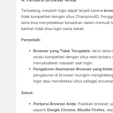
Terkadang, masalah login dapat terjadi karena
brow
tidak kompatibel dengan situs Champion4D. Peng
lama bisa menyebabkan kesalahan dalam memuat ha
bahkan tidak bisa login sama sekali.
Penyebab:
Browser yang Tidak Terupdate
: Versi lama 
selalu kompatibel dengan situs web terbaru 
menyebabkan masalah saat login.
Pengaturan Keamanan Browser yang Ketat
pengaturan di browser mungkin menghalang
login atau mendeteksi situs sebagai ancama
Solusi:
Perbarui Browser Anda
: Pastikan browser 
seperti
Google Chrome
,
Mozilla Firefox
, at