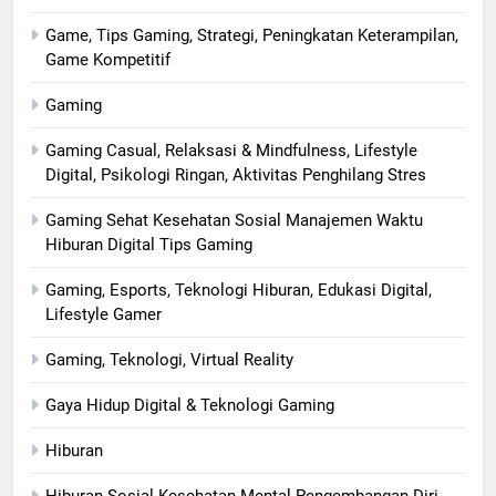
Game, Tips Gaming, Strategi, Peningkatan Keterampilan,
Game Kompetitif
Gaming
Gaming Casual, Relaksasi & Mindfulness, Lifestyle
Digital, Psikologi Ringan, Aktivitas Penghilang Stres
Gaming Sehat Kesehatan Sosial Manajemen Waktu
Hiburan Digital Tips Gaming
Gaming, Esports, Teknologi Hiburan, Edukasi Digital,
Lifestyle Gamer
Gaming, Teknologi, Virtual Reality
Gaya Hidup Digital & Teknologi Gaming
Hiburan