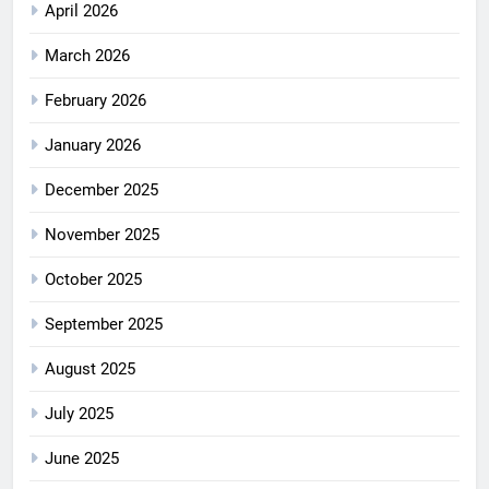
April 2026
March 2026
February 2026
January 2026
December 2025
November 2025
October 2025
September 2025
August 2025
July 2025
June 2025