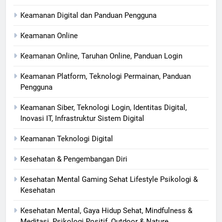
Keamanan Digital dan Panduan Pengguna
Keamanan Online
Keamanan Online, Taruhan Online, Panduan Login
Keamanan Platform, Teknologi Permainan, Panduan
Pengguna
Keamanan Siber, Teknologi Login, Identitas Digital,
Inovasi IT, Infrastruktur Sistem Digital
Keamanan Teknologi Digital
Kesehatan & Pengembangan Diri
Kesehatan Mental Gaming Sehat Lifestyle Psikologi &
Kesehatan
Kesehatan Mental, Gaya Hidup Sehat, Mindfulness &
Meditasi, Psikologi Positif, Outdoor & Nature,