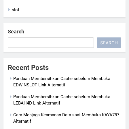
slot
Search
SEARCH
Recent Posts
Panduan Membersihkan Cache sebelum Membuka
EDWINSLOT Link Alternatif
Panduan Membersihkan Cache sebelum Membuka
LEBAH4D Link Alternatif
Cara Menjaga Keamanan Data saat Membuka KAYA787
Alternatif