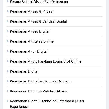
Kasino Online, Slot, Fitur Permainan
Keamanan Akses & Privasi
Keamanan Akses & Validasi Digital
Keamanan Akses Digital
Keamanan Aktivitas Online
Keamanan Akun Digital
Keamanan Akun, Panduan Login, Slot Online
Keamanan Digital
Keamanan Digital & Identitas Domain
Keamanan Digital & Validasi Akses
Keamanan Digital | Teknologi Informasi | User
Experience