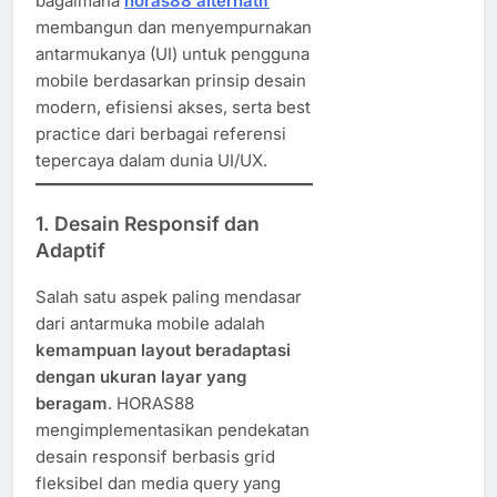
bagaimana
horas88 alternatif
membangun dan menyempurnakan
antarmukanya (UI) untuk pengguna
mobile berdasarkan prinsip desain
modern, efisiensi akses, serta best
practice dari berbagai referensi
tepercaya dalam dunia UI/UX.
1. Desain Responsif dan
Adaptif
Salah satu aspek paling mendasar
dari antarmuka mobile adalah
kemampuan layout beradaptasi
dengan ukuran layar yang
beragam
. HORAS88
mengimplementasikan pendekatan
desain responsif berbasis grid
fleksibel dan media query yang