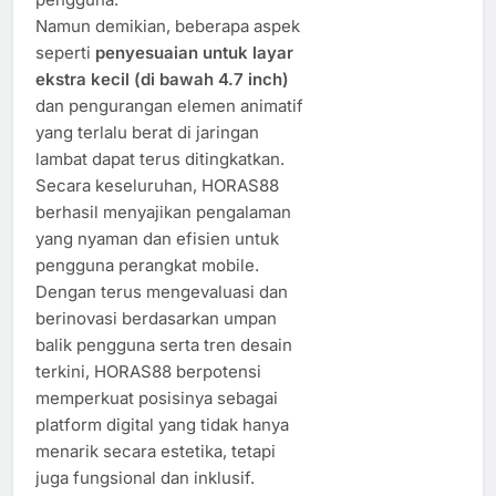
Namun demikian, beberapa aspek
seperti
penyesuaian untuk layar
ekstra kecil (di bawah 4.7 inch)
dan pengurangan elemen animatif
yang terlalu berat di jaringan
lambat dapat terus ditingkatkan.
Secara keseluruhan, HORAS88
berhasil menyajikan pengalaman
yang nyaman dan efisien untuk
pengguna perangkat mobile.
Dengan terus mengevaluasi dan
berinovasi berdasarkan umpan
balik pengguna serta tren desain
terkini, HORAS88 berpotensi
memperkuat posisinya sebagai
platform digital yang tidak hanya
menarik secara estetika, tetapi
juga fungsional dan inklusif.