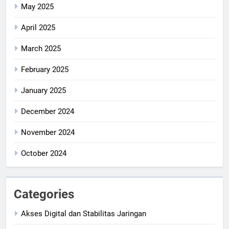
May 2025
April 2025
March 2025
February 2025
January 2025
December 2024
November 2024
October 2024
Categories
Akses Digital dan Stabilitas Jaringan