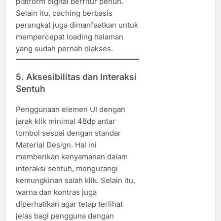
platform digital berfitur penuh.
Selain itu, caching berbasis
perangkat juga dimanfaatkan untuk
mempercepat loading halaman
yang sudah pernah diakses.
5. Aksesibilitas dan Interaksi
Sentuh
Penggunaan elemen UI dengan
jarak klik minimal 48dp antar
tombol sesuai dengan standar
Material Design. Hal ini
memberikan kenyamanan dalam
interaksi sentuh, mengurangi
kemungkinan salah klik. Selain itu,
warna dan kontras juga
diperhatikan agar tetap terlihat
jelas bagi pengguna dengan