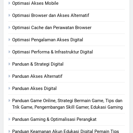
Optimasi Akses Mobile
Optimasi Browser dan Akses Alternatif
Optimasi Cache dan Perawatan Browser
Optimasi Pengalaman Akses Digital
Optimasi Performa & Infrastruktur Digital
Panduan & Strategi Digital
Panduan Akses Alternatif
Panduan Akses Digital
Panduan Game Online, Strategi Bermain Game, Tips dan
Trik Game, Pengembangan Skill Gamer, Edukasi Gaming
Panduan Gaming & Optimalisasi Perangkat
Panduan Keamanan Akun Edukasi Digital Pemain Tips