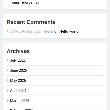
yang Terorganisir
Recent Comments
A WordPress Commenter
on
Hello world!
Archives
July 2026
June 2026
May 2026
April 2026
March 2026