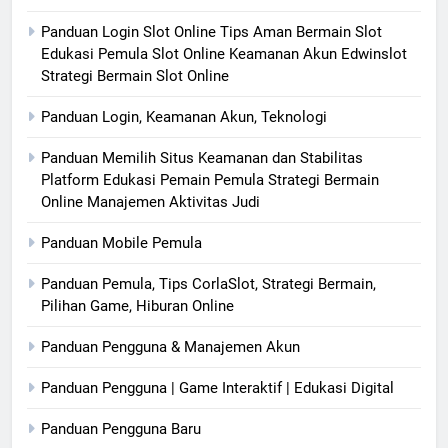
Panduan Login Slot Online Tips Aman Bermain Slot
Edukasi Pemula Slot Online Keamanan Akun Edwinslot
Strategi Bermain Slot Online
Panduan Login, Keamanan Akun, Teknologi
Panduan Memilih Situs Keamanan dan Stabilitas
Platform Edukasi Pemain Pemula Strategi Bermain
Online Manajemen Aktivitas Judi
Panduan Mobile Pemula
Panduan Pemula, Tips CorlaSlot, Strategi Bermain,
Pilihan Game, Hiburan Online
Panduan Pengguna & Manajemen Akun
Panduan Pengguna | Game Interaktif | Edukasi Digital
Panduan Pengguna Baru