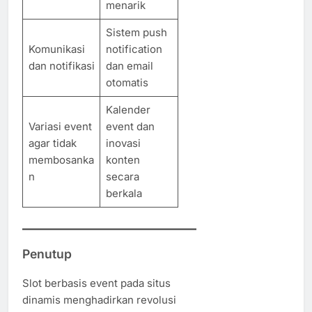
menarik
Sistem push
Komunikasi
notification
dan notifikasi
dan email
otomatis
Kalender
Variasi event
event dan
agar tidak
inovasi
membosanka
konten
n
secara
berkala
Penutup
Slot berbasis event pada situs
dinamis menghadirkan revolusi