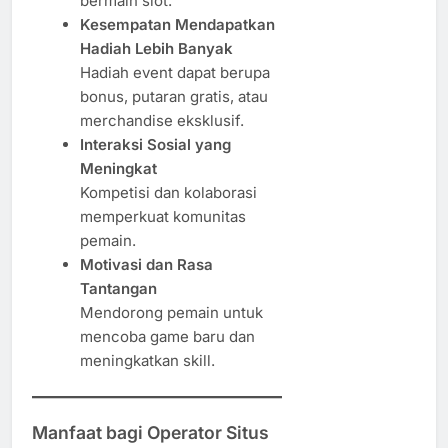
bermain slot.
Kesempatan Mendapatkan
Hadiah Lebih Banyak
Hadiah event dapat berupa
bonus, putaran gratis, atau
merchandise eksklusif.
Interaksi Sosial yang
Meningkat
Kompetisi dan kolaborasi
memperkuat komunitas
pemain.
Motivasi dan Rasa
Tantangan
Mendorong pemain untuk
mencoba game baru dan
meningkatkan skill.
Manfaat bagi Operator Situs