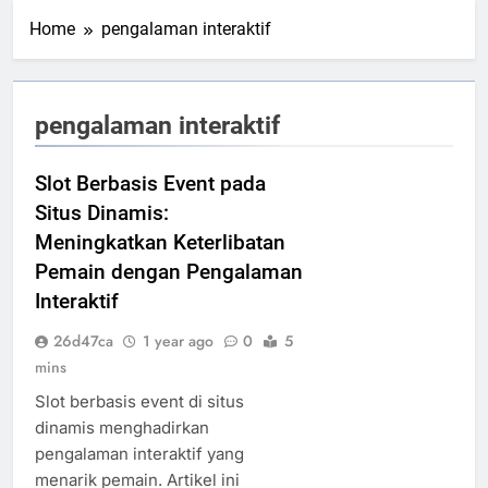
Home
pengalaman interaktif
pengalaman interaktif
Slot Berbasis Event pada
Situs Dinamis:
Meningkatkan Keterlibatan
Pemain dengan Pengalaman
Interaktif
26d47ca
1 year ago
0
5
mins
Slot berbasis event di situs
dinamis menghadirkan
pengalaman interaktif yang
menarik pemain. Artikel ini