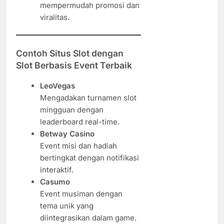
mempermudah promosi dan
viralitas.
Contoh Situs Slot dengan
Slot Berbasis Event Terbaik
LeoVegas
Mengadakan turnamen slot
mingguan dengan
leaderboard real-time.
Betway Casino
Event misi dan hadiah
bertingkat dengan notifikasi
interaktif.
Casumo
Event musiman dengan
tema unik yang
diintegrasikan dalam game.