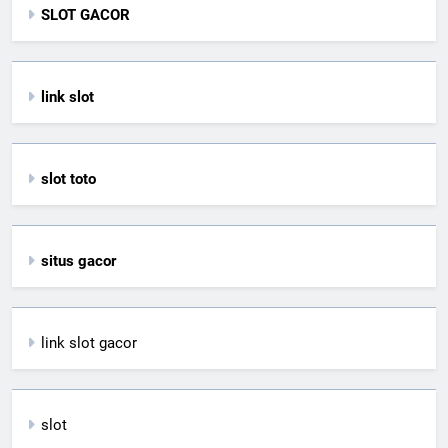
SLOT GACOR
link slot
slot toto
situs gacor
link slot gacor
slot