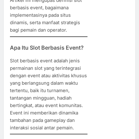
Artikel ini mengupas definisi slot
berbasis event, bagaimana
implementasinya pada situs
dinamis, serta manfaat strategis
bagi pemain dan operator.
Apa Itu Slot Berbasis Event?
Slot berbasis event adalah jenis
permainan slot yang terintegrasi
dengan event atau aktivitas khusus
yang berlangsung dalam waktu
tertentu, baik itu turnamen,
tantangan mingguan, hadiah
bertingkat, atau event komunitas.
Event ini memberikan dinamika
tambahan pada gameplay dan
interaksi sosial antar pemain.