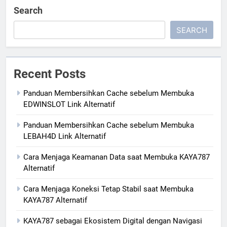
Search
SEARCH
Recent Posts
Panduan Membersihkan Cache sebelum Membuka
EDWINSLOT Link Alternatif
Panduan Membersihkan Cache sebelum Membuka
LEBAH4D Link Alternatif
Cara Menjaga Keamanan Data saat Membuka KAYA787
Alternatif
Cara Menjaga Koneksi Tetap Stabil saat Membuka
KAYA787 Alternatif
KAYA787 sebagai Ekosistem Digital dengan Navigasi