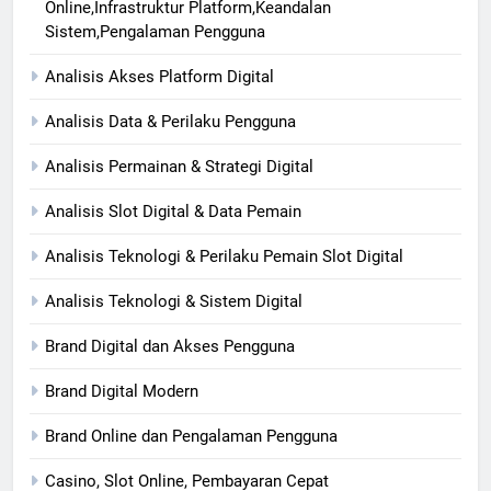
Online,Infrastruktur Platform,Keandalan
Sistem,Pengalaman Pengguna
Analisis Akses Platform Digital
Analisis Data & Perilaku Pengguna
Analisis Permainan & Strategi Digital
Analisis Slot Digital & Data Pemain
Analisis Teknologi & Perilaku Pemain Slot Digital
Analisis Teknologi & Sistem Digital
Brand Digital dan Akses Pengguna
Brand Digital Modern
Brand Online dan Pengalaman Pengguna
Casino, Slot Online, Pembayaran Cepat