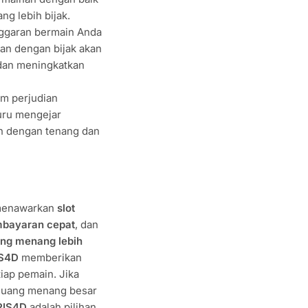
g lebih bijak.
nggaran bermain Anda
ran dengan bijak akan
dan meningkatkan
am perjudian
uru mengejar
n dengan tenang dan
g menawarkan
slot
bayaran cepat
, dan
ng menang lebih
S4D
memberikan
ap pemain. Jika
eluang menang besar
RIS4D
adalah pilihan