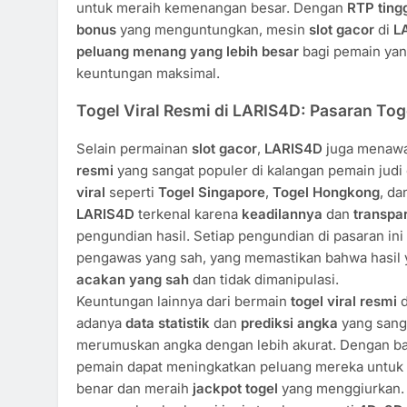
untuk meraih kemenangan besar. Dengan
RTP ting
bonus
yang menguntungkan, mesin
slot gacor
di
L
peluang menang yang lebih besar
bagi pemain yan
keuntungan maksimal.
Togel Viral Resmi di LARIS4D: Pasaran Tog
Selain permainan
slot gacor
,
LARIS4D
juga menaw
resmi
yang sangat populer di kalangan pemain judi
viral
seperti
Togel Singapore
,
Togel Hongkong
, d
LARIS4D
terkenal karena
keadilannya
dan
transpa
pengundian hasil. Setiap pengundian di pasaran ini
pengawas yang sah, yang memastikan bahwa hasil 
acakan yang sah
dan tidak dimanipulasi.
Keuntungan lainnya dari bermain
togel viral resmi
d
adanya
data statistik
dan
prediksi angka
yang sang
merumuskan angka dengan lebih akurat. Dengan ban
pemain dapat meningkatkan peluang mereka untuk
benar dan meraih
jackpot togel
yang menggiurkan