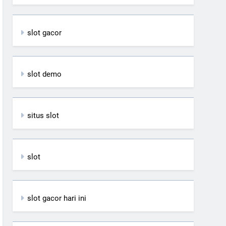
slot gacor
slot demo
situs slot
slot
slot gacor hari ini