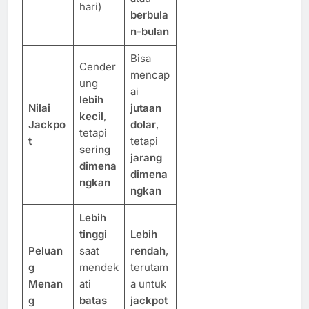
hari)
berbula
n-bulan
Bisa
Cender
mencap
ung
ai
lebih
Nilai
jutaan
kecil
,
Jackpo
dolar
,
tetapi
t
tetapi
sering
jarang
dimena
dimena
ngkan
ngkan
Lebih
tinggi
Lebih
Peluan
saat
rendah
,
g
mendek
terutam
Menan
ati
a untuk
g
batas
jackpot