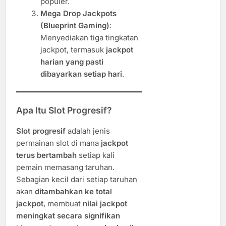
populer.
Mega Drop Jackpots
(Blueprint Gaming)
:
Menyediakan tiga tingkatan
jackpot, termasuk
jackpot
harian yang pasti
dibayarkan setiap hari
.
Apa Itu Slot Progresif?
Slot progresif
adalah jenis
permainan slot di mana
jackpot
terus bertambah
setiap kali
pemain memasang taruhan.
Sebagian kecil dari setiap taruhan
akan
ditambahkan ke total
jackpot
, membuat
nilai jackpot
meningkat secara signifikan