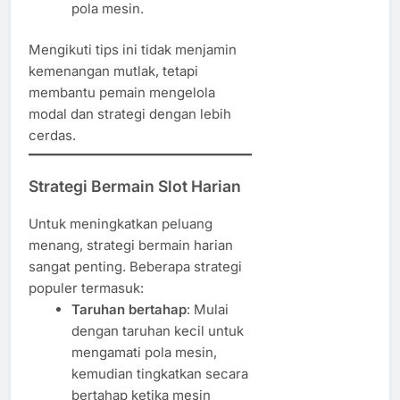
pola mesin.
Mengikuti tips ini tidak menjamin
kemenangan mutlak, tetapi
membantu pemain mengelola
modal dan strategi dengan lebih
cerdas.
Strategi Bermain Slot Harian
Untuk meningkatkan peluang
menang, strategi bermain harian
sangat penting. Beberapa strategi
populer termasuk:
Taruhan bertahap
: Mulai
dengan taruhan kecil untuk
mengamati pola mesin,
kemudian tingkatkan secara
bertahap ketika mesin