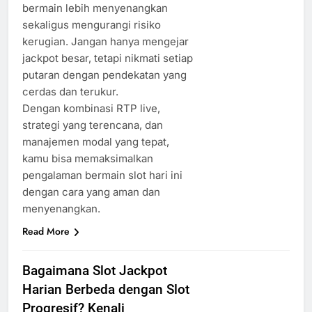
bermain lebih menyenangkan
sekaligus mengurangi risiko
kerugian. Jangan hanya mengejar
jackpot besar, tetapi nikmati setiap
putaran dengan pendekatan yang
cerdas dan terukur.
Dengan kombinasi RTP live,
strategi yang terencana, dan
manajemen modal yang tepat,
kamu bisa memaksimalkan
pengalaman bermain slot hari ini
dengan cara yang aman dan
menyenangkan.
Read More
Bagaimana Slot Jackpot
Harian Berbeda dengan Slot
Progresif? Kenali