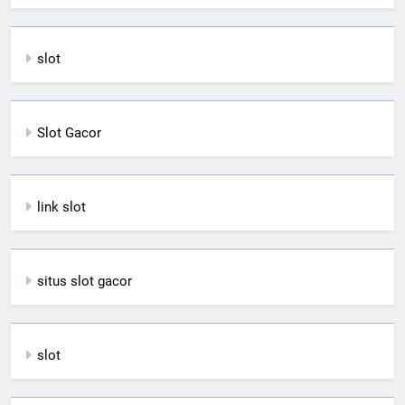
slot
Slot Gacor
link slot
situs slot gacor
slot