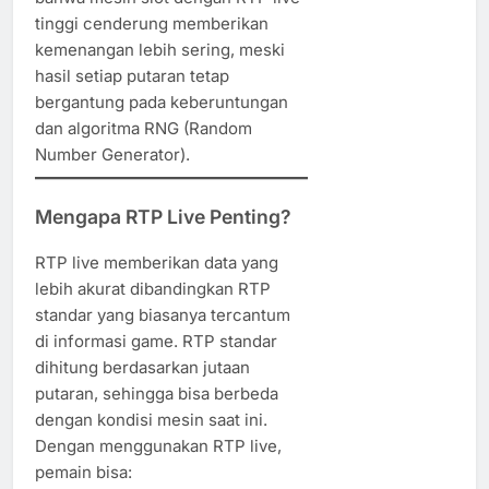
tinggi cenderung memberikan
kemenangan lebih sering, meski
hasil setiap putaran tetap
bergantung pada keberuntungan
dan algoritma RNG (Random
Number Generator).
Mengapa RTP Live Penting?
RTP live memberikan data yang
lebih akurat dibandingkan RTP
standar yang biasanya tercantum
di informasi game. RTP standar
dihitung berdasarkan jutaan
putaran, sehingga bisa berbeda
dengan kondisi mesin saat ini.
Dengan menggunakan RTP live,
pemain bisa: