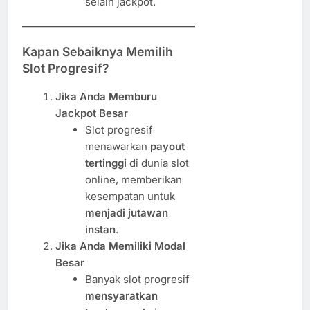
selain jackpot.
Kapan Sebaiknya Memilih
Slot Progresif?
Jika Anda Memburu
Jackpot Besar
Slot progresif
menawarkan
payout
tertinggi
di dunia slot
online, memberikan
kesempatan untuk
menjadi jutawan
instan
.
Jika Anda Memiliki Modal
Besar
Banyak slot progresif
mensyaratkan