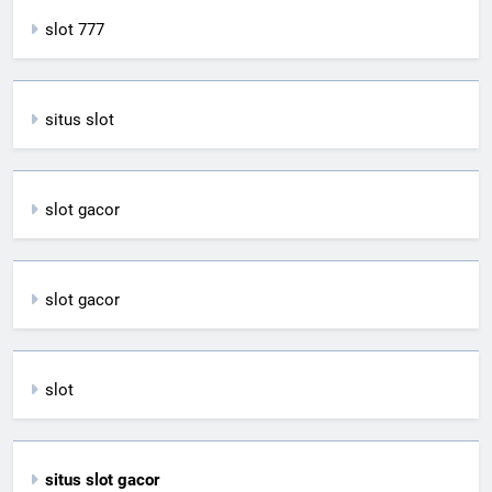
slot 777
situs slot
slot gacor
slot gacor
slot
situs slot gacor