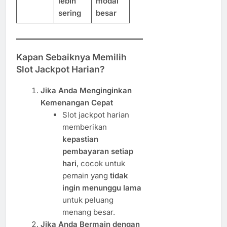
lebih
modal
sering
besar
Kapan Sebaiknya Memilih
Slot Jackpot Harian?
Jika Anda Menginginkan
Kemenangan Cepat
Slot jackpot harian
memberikan
kepastian
pembayaran setiap
hari
, cocok untuk
pemain yang
tidak
ingin menunggu lama
untuk peluang
menang besar.
Jika Anda Bermain dengan