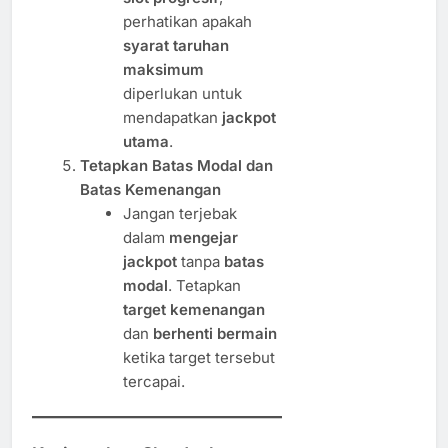
perhatikan apakah
syarat taruhan
maksimum
diperlukan untuk
mendapatkan
jackpot
utama
.
Tetapkan Batas Modal dan
Batas Kemenangan
Jangan terjebak
dalam
mengejar
jackpot
tanpa
batas
modal
. Tetapkan
target kemenangan
dan
berhenti bermain
ketika target tersebut
tercapai.