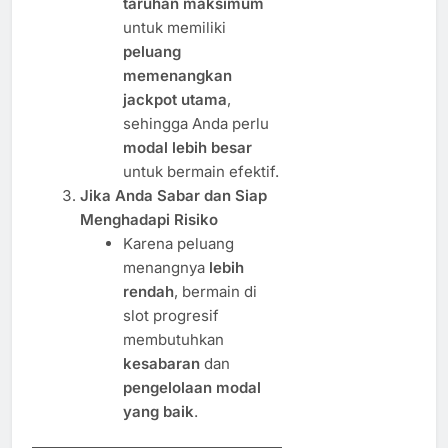
taruhan maksimum
untuk memiliki
peluang
memenangkan
jackpot utama
,
sehingga Anda perlu
modal lebih besar
untuk bermain efektif.
Jika Anda Sabar dan Siap
Menghadapi Risiko
Karena peluang
menangnya
lebih
rendah
, bermain di
slot progresif
membutuhkan
kesabaran
dan
pengelolaan modal
yang baik
.