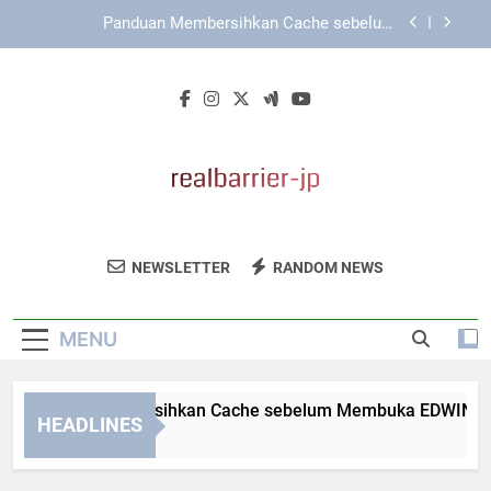
Skip
Cara Menjaga Keamanan Data saat Membuka
to
KAYA787 Alternatif
content
Cara Menjaga Koneksi Tetap Stabil saat
Membuka KAYA787 Alternatif
Panduan Membersihkan Cache sebelum
Membuka EDWINSLOT Link Alternatif
Panduan Membersihkan Cache sebelum
Membuka LEBAH4D Link Alternatif
Cara Menjaga Keamanan Data saat Membuka
KAYA787 Alternatif
Real Barrier
Dapatkan Produk Perawatan Kulit
Cara Menjaga Koneksi Tetap Stabil saat
NEWSLETTER
RANDOM NEWS
Japan
Membuka KAYA787 Alternatif
Berkualitas Untuk Kulit Sensitif Dari Real
Barrier Japan. Solusi Hidrasi Dan
MENU
Perlindungan Kulit.
nduan Membersihkan Cache sebelum Membuka EDWINSLOT Lin
HEADLINES
Weeks Ago