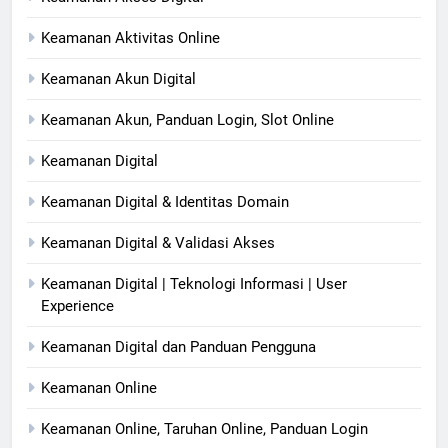
Keamanan Aktivitas Online
Keamanan Akun Digital
Keamanan Akun, Panduan Login, Slot Online
Keamanan Digital
Keamanan Digital & Identitas Domain
Keamanan Digital & Validasi Akses
Keamanan Digital | Teknologi Informasi | User
Experience
Keamanan Digital dan Panduan Pengguna
Keamanan Online
Keamanan Online, Taruhan Online, Panduan Login