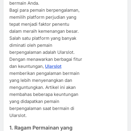
bermain Anda.
Bagi para pemain berpengalaman,
memilih platform perjudian yang
tepat menjadi faktor penentu
dalam meraih kemenangan besar.
Salah satu platform yang banyak
diminati oleh pemain
berpengalaman adalah Ularslot.
Dengan menawarkan berbagai fitur
dan keuntungan,
Ularslot
memberikan pengalaman bermain
yang lebih menyenangkan dan
menguntungkan. Artikel ini akan
membahas beberapa keuntungan
yang didapatkan pemain
berpengalaman saat bermain di
Ularslot.
1.
Ragam Permainan yang