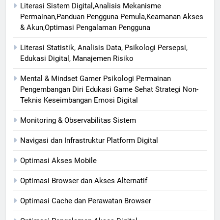
Literasi Sistem Digital,Analisis Mekanisme
Permainan,Panduan Pengguna Pemula,Keamanan Akses
& Akun,Optimasi Pengalaman Pengguna
Literasi Statistik, Analisis Data, Psikologi Persepsi,
Edukasi Digital, Manajemen Risiko
Mental & Mindset Gamer Psikologi Permainan
Pengembangan Diri Edukasi Game Sehat Strategi Non-
Teknis Keseimbangan Emosi Digital
Monitoring & Observabilitas Sistem
Navigasi dan Infrastruktur Platform Digital
Optimasi Akses Mobile
Optimasi Browser dan Akses Alternatif
Optimasi Cache dan Perawatan Browser