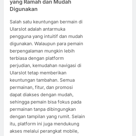
yang Ramah dan Mudah
Digunakan
Salah satu keuntungan bermain di
Ularslot adalah antarmuka
pengguna yang intuitif dan mudah
digunakan. Walaupun para pemain
berpengalaman mungkin lebih
terbiasa dengan platform
perjudian, kemudahan navigasi di
Ularslot tetap memberikan
keuntungan tambahan. Semua
permainan, fitur, dan promosi
dapat diakses dengan mudah,
sehingga pemain bisa fokus pada
permainan tanpa dibingungkan
dengan tampilan yang rumit. Selain
itu, platform ini juga mendukung
akses melalui perangkat mobile,