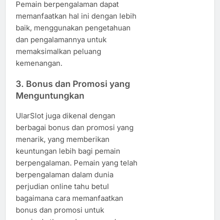
Pemain berpengalaman dapat
memanfaatkan hal ini dengan lebih
baik, menggunakan pengetahuan
dan pengalamannya untuk
memaksimalkan peluang
kemenangan.
3.
Bonus dan Promosi yang
Menguntungkan
UlarSlot juga dikenal dengan
berbagai bonus dan promosi yang
menarik, yang memberikan
keuntungan lebih bagi pemain
berpengalaman. Pemain yang telah
berpengalaman dalam dunia
perjudian online tahu betul
bagaimana cara memanfaatkan
bonus dan promosi untuk