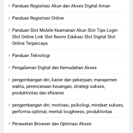
Panduan Registrasi Akun dan Akses Digital Aman
Panduan Registrasi Online
Panduan Slot Mobile Keamanan Akun Slot Tips Login
Slot Online Link Slot Resmi Edukasi Slot Digital Slot
Online Terpercaya
Panduan Teknologi
Pengalaman Digital dan Kemudahan Akses
pengembangan diri, karier dan pekerjaan, manajemen
waktu, perencanaan keuangan, strategi sukses,
produktivitas dan efisiensi
pengembangan diri, motivasi, psikologi, mindset sukses,
performa optimal, mental toughness, produktivitas
Perawatan Browser dan Optimasi Akses