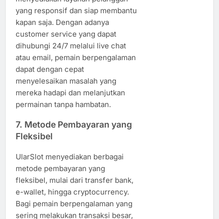
yang responsif dan siap membantu
kapan saja. Dengan adanya
customer service yang dapat
dihubungi 24/7 melalui live chat
atau email, pemain berpengalaman
dapat dengan cepat
menyelesaikan masalah yang
mereka hadapi dan melanjutkan
permainan tanpa hambatan.
7.
Metode Pembayaran yang
Fleksibel
UlarSlot menyediakan berbagai
metode pembayaran yang
fleksibel, mulai dari transfer bank,
e-wallet, hingga cryptocurrency.
Bagi pemain berpengalaman yang
sering melakukan transaksi besar,