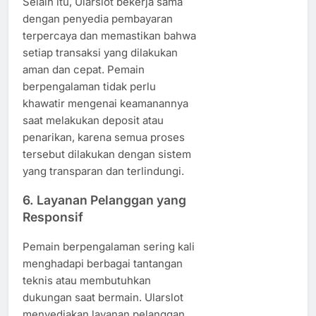
Selain itu, Ularslot bekerja sama
dengan penyedia pembayaran
terpercaya dan memastikan bahwa
setiap transaksi yang dilakukan
aman dan cepat. Pemain
berpengalaman tidak perlu
khawatir mengenai keamanannya
saat melakukan deposit atau
penarikan, karena semua proses
tersebut dilakukan dengan sistem
yang transparan dan terlindungi.
6.
Layanan Pelanggan yang
Responsif
Pemain berpengalaman sering kali
menghadapi berbagai tantangan
teknis atau membutuhkan
dukungan saat bermain. Ularslot
menyediakan layanan pelanggan