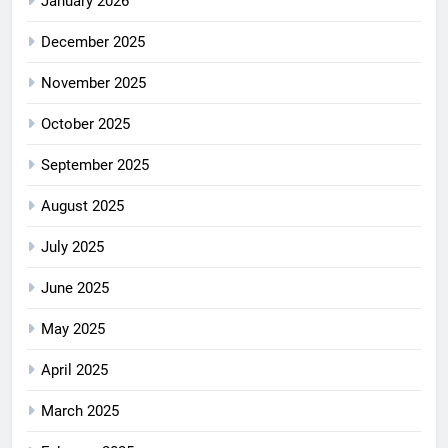
January 2026
December 2025
November 2025
October 2025
September 2025
August 2025
July 2025
June 2025
May 2025
April 2025
March 2025