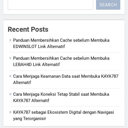
SEARCH
Recent Posts
Panduan Membersihkan Cache sebelum Membuka
EDWINSLOT Link Alternatif
Panduan Membersihkan Cache sebelum Membuka
LEBAH4D Link Alternatif
Cara Menjaga Keamanan Data saat Membuka KAYA787
Alternatif
Cara Menjaga Koneksi Tetap Stabil saat Membuka
KAYA787 Alternatif
KAYA787 sebagai Ekosistem Digital dengan Navigasi
yang Terorganisir