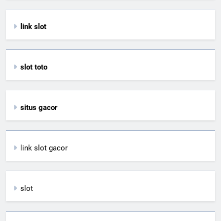
link slot
slot toto
situs gacor
link slot gacor
slot