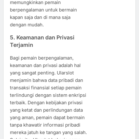
memungkinkan pemain
berpengalaman untuk bermain
kapan saja dan di mana saja
dengan mudah.
5.
Keamanan dan Privasi
Terjamin
Bagi pemain berpengalaman,
keamanan dan privasi adalah hal
yang sangat penting. Ularslot
menjamin bahwa data pribadi dan
transaksi finansial setiap pemain
terlindungi dengan sistem enkripsi
terbaik. Dengan kebijakan privasi
yang ketat dan perlindungan data
yang aman, pemain dapat bermain
tanpa khawatir informasi pribadi
mereka jatuh ke tangan yang salah.