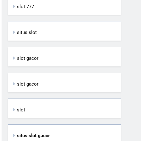
slot 777
situs slot
slot gacor
slot gacor
slot
situs slot gacor