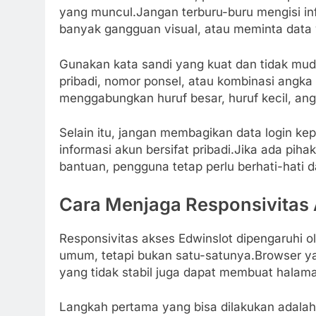
yang muncul.Jangan terburu-buru mengisi infor
banyak gangguan visual, atau meminta data 
Gunakan kata sandi yang kuat dan tidak mud
pribadi, nomor ponsel, atau kombinasi angka
menggabungkan huruf besar, huruf kecil, an
Selain itu, jangan membagikan data login kep
informasi akun bersifat pribadi.Jika ada pih
bantuan, pengguna tetap perlu berhati-hati 
Cara Menjaga Responsivitas 
Responsivitas akses Edwinslot dipengaruhi ol
umum, tetapi bukan satu-satunya.Browser ya
yang tidak stabil juga dapat membuat halama
Langkah pertama yang bisa dilakukan adala