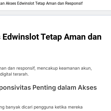
an Akses Edwinslot Tetap Aman dan Responsif
 Edwinslot Tetap Aman dan
man dan responsif, mencakup keamanan akun,
igital terarah.
nsivitas Penting dalam Akses
yang banyak dicari pengguna ketika mereka