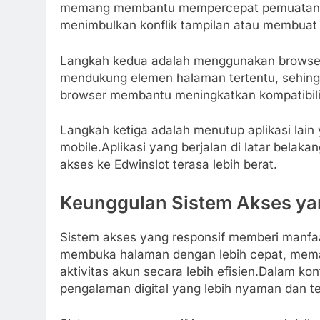
memang membantu mempercepat pemuatan hal
menimbulkan konflik tampilan atau membuat
Langkah kedua adalah menggunakan browser 
mendukung elemen halaman tertentu, sehingg
browser membantu meningkatkan kompatibili
Langkah ketiga adalah menutup aplikasi lain
mobile.Aplikasi yang berjalan di latar bela
akses ke Edwinslot terasa lebih berat.
Keunggulan Sistem Akses ya
Sistem akses yang responsif memberi manfa
membuka halaman dengan lebih cepat, mem
aktivitas akun secara lebih efisien.Dalam k
pengalaman digital yang lebih nyaman dan t