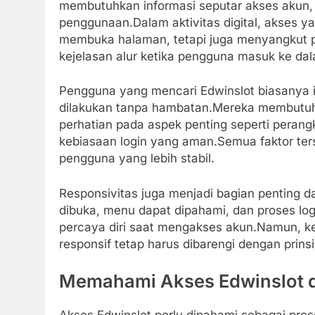
membutuhkan informasi seputar akses akun, 
penggunaan.Dalam aktivitas digital, akses 
membuka halaman, tetapi juga menyangkut p
kejelasan alur ketika pengguna masuk ke dal
Pengguna yang mencari Edwinslot biasanya 
dilakukan tanpa hambatan.Mereka membutuh
perhatian pada aspek penting seperti perangk
kebiasaan login yang aman.Semua faktor te
pengguna yang lebih stabil.
Responsivitas juga menjadi bagian penting d
dibuka, menu dapat dipahami, dan proses log
percaya diri saat mengakses akun.Namun, ke
responsif tetap harus dibarengi dengan prin
Memahami Akses Edwinslot d