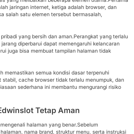
oses yang melibatkan beberapa elemen utama.Pertama
ah jaringan internet, ketiga adalah browser, dan
ka salah satu elemen tersebut bermasalah,
pribadi yang bersih dan aman.Perangkat yang terlalu
u jarang diperbarui dapat memengaruhi kelancaran
arui juga bisa membuat tampilan halaman tidak
alah memastikan semua kondisi dasar terpenuhi
 stabil, cache browser tidak terlalu menumpuk, dan
iasaan sederhana ini membantu mengurangi risiko
Edwinslot Tetap Aman
 mengenali halaman yang benar.Sebelum
alaman, nama brand, struktur menu, serta instruksi