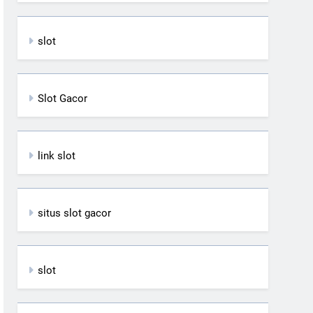
slot
Slot Gacor
link slot
situs slot gacor
slot