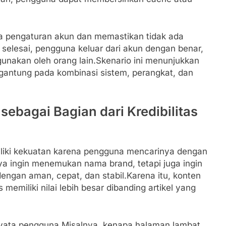
a pengaturan akun dan memastikan tidak ada
selesai, pengguna keluar dari akun dengan benar,
unakan oleh orang lain.Skenario ini menunjukkan
gantung pada kombinasi sistem, perangkat, dan
sebagai Bagian dari Kredibilitas
iliki kekuatan karena pengguna mencarinya dengan
ya ingin menemukan nama brand, tetapi juga ingin
an aman, cepat, dan stabil.Karena itu, konten
miliki nilai lebih besar dibanding artikel yang
yata pengguna.Misalnya, kenapa halaman lambat,