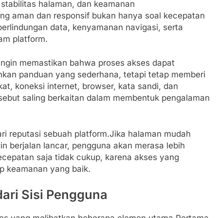
stabilitas halaman, dan keamanan
yang aman dan responsif bukan hanya soal kecepatan
erlindungan data, kenyamanan navigasi, serta
am platform.
ingin memastikan bahwa proses akses dapat
kan panduan yang sederhana, tetapi tetap memberi
at, koneksi internet, browser, kata sandi, dan
rsebut saling berkaitan dalam membentuk pengalaman
ari reputasi sebuah platform.Jika halaman mudah
in berjalan lancar, pengguna akan merasa lebih
cepatan saja tidak cukup, karena akses yang
sip keamanan yang baik.
ari Sisi Pengguna