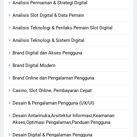
Analisis Permainan & Strategi Digital
Analisis Slot Digital & Data Pemain
Analisis Teknologi & Perilaku Pemain Slot Digital
Analisis Teknologi & Sistem Digital
Brand Digital dan Akses Pengguna
Brand Digital Modern
Brand Online dan Pengalaman Pengguna
Casino, Slot Online, Pembayaran Cepat
Desain & Pengalaman Pengguna (UX/UI)
Desain Antarmuka,Arsitektur Informasi,Keamanan
Akses,Optimasi Pengalaman,Panduan Pengguna
Desain Digital & Pengalaman Pengguna