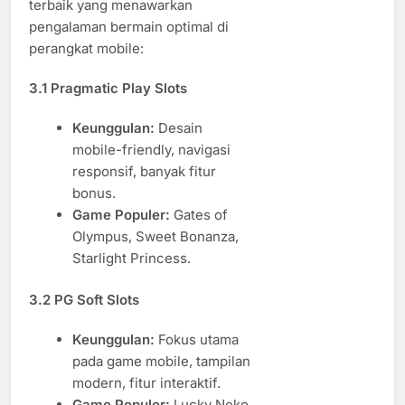
terbaik yang menawarkan
pengalaman bermain optimal di
perangkat mobile:
3.1 Pragmatic Play Slots
Keunggulan:
Desain
mobile-friendly, navigasi
responsif, banyak fitur
bonus.
Game Populer:
Gates of
Olympus, Sweet Bonanza,
Starlight Princess.
3.2 PG Soft Slots
Keunggulan:
Fokus utama
pada game mobile, tampilan
modern, fitur interaktif.
Game Populer:
Lucky Neko,