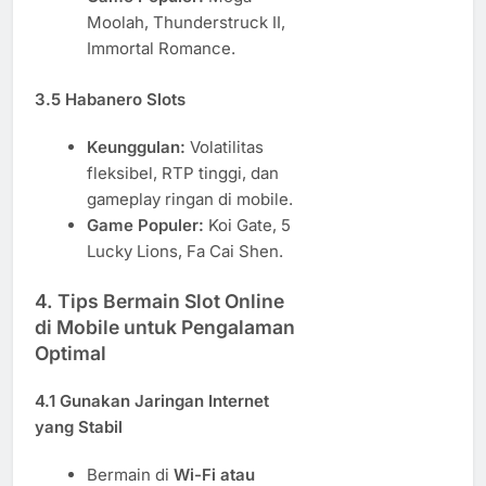
Moolah, Thunderstruck II,
Immortal Romance.
3.5 Habanero Slots
Keunggulan:
Volatilitas
fleksibel, RTP tinggi, dan
gameplay ringan di mobile.
Game Populer:
Koi Gate, 5
Lucky Lions, Fa Cai Shen.
4. Tips Bermain Slot Online
di Mobile untuk Pengalaman
Optimal
4.1 Gunakan Jaringan Internet
yang Stabil
Bermain di
Wi-Fi atau