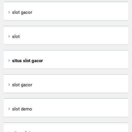
slot gacor
slot
situs slot gacor
slot gacor
slot demo