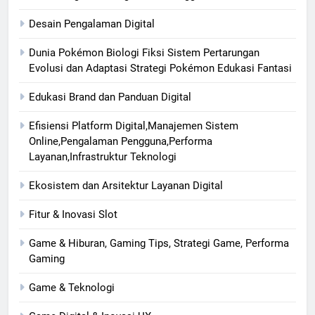
Desain Pengalaman Digital
Dunia Pokémon Biologi Fiksi Sistem Pertarungan
Evolusi dan Adaptasi Strategi Pokémon Edukasi Fantasi
Edukasi Brand dan Panduan Digital
Efisiensi Platform Digital,Manajemen Sistem
Online,Pengalaman Pengguna,Performa
Layanan,Infrastruktur Teknologi
Ekosistem dan Arsitektur Layanan Digital
Fitur & Inovasi Slot
Game & Hiburan, Gaming Tips, Strategi Game, Performa
Gaming
Game & Teknologi