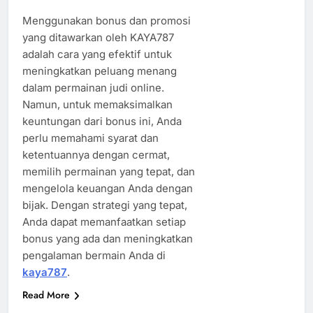
Menggunakan bonus dan promosi
yang ditawarkan oleh KAYA787
adalah cara yang efektif untuk
meningkatkan peluang menang
dalam permainan judi online.
Namun, untuk memaksimalkan
keuntungan dari bonus ini, Anda
perlu memahami syarat dan
ketentuannya dengan cermat,
memilih permainan yang tepat, dan
mengelola keuangan Anda dengan
bijak. Dengan strategi yang tepat,
Anda dapat memanfaatkan setiap
bonus yang ada dan meningkatkan
pengalaman bermain Anda di
kaya787
.
Read More