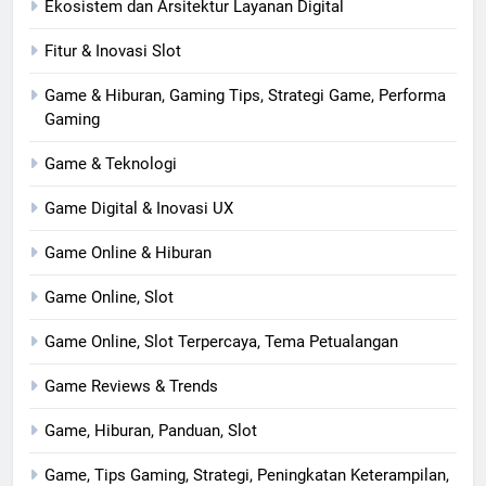
Ekosistem dan Arsitektur Layanan Digital
Fitur & Inovasi Slot
Game & Hiburan, Gaming Tips, Strategi Game, Performa
Gaming
Game & Teknologi
Game Digital & Inovasi UX
Game Online & Hiburan
Game Online, Slot
Game Online, Slot Terpercaya, Tema Petualangan
Game Reviews & Trends
Game, Hiburan, Panduan, Slot
Game, Tips Gaming, Strategi, Peningkatan Keterampilan,