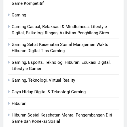
Game Kompetitif
Gaming
Gaming Casual, Relaksasi & Mindfulness, Lifestyle
Digital, Psikologi Ringan, Aktivitas Penghilang Stres
Gaming Sehat Kesehatan Sosial Manajemen Waktu
Hiburan Digital Tips Gaming
Gaming, Esports, Teknologi Hiburan, Edukasi Digital,
Lifestyle Gamer
Gaming, Teknologi, Virtual Reality
Gaya Hidup Digital & Teknologi Gaming
Hiburan
Hiburan Sosial Kesehatan Mental Pengembangan Diri
Game dan Koneksi Sosial