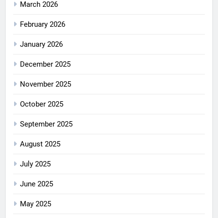
March 2026
February 2026
January 2026
December 2025
November 2025
October 2025
September 2025
August 2025
July 2025
June 2025
May 2025