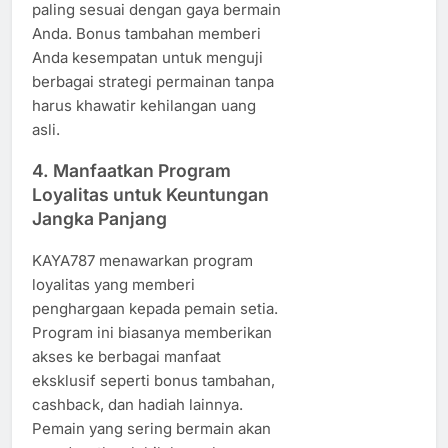
paling sesuai dengan gaya bermain
Anda. Bonus tambahan memberi
Anda kesempatan untuk menguji
berbagai strategi permainan tanpa
harus khawatir kehilangan uang
asli.
4.
Manfaatkan Program
Loyalitas untuk Keuntungan
Jangka Panjang
KAYA787 menawarkan program
loyalitas yang memberi
penghargaan kepada pemain setia.
Program ini biasanya memberikan
akses ke berbagai manfaat
eksklusif seperti bonus tambahan,
cashback, dan hadiah lainnya.
Pemain yang sering bermain akan