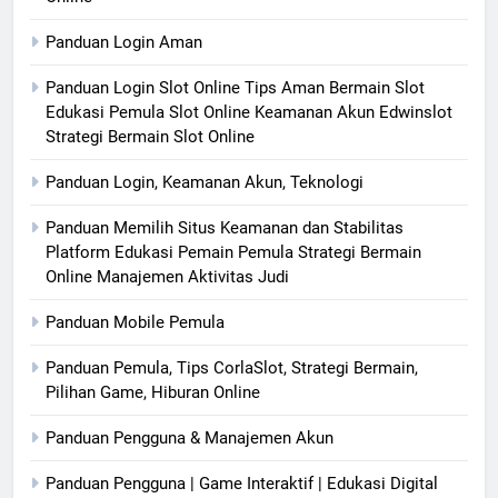
Panduan Login Aman
Panduan Login Slot Online Tips Aman Bermain Slot
Edukasi Pemula Slot Online Keamanan Akun Edwinslot
Strategi Bermain Slot Online
Panduan Login, Keamanan Akun, Teknologi
Panduan Memilih Situs Keamanan dan Stabilitas
Platform Edukasi Pemain Pemula Strategi Bermain
Online Manajemen Aktivitas Judi
Panduan Mobile Pemula
Panduan Pemula, Tips CorlaSlot, Strategi Bermain,
Pilihan Game, Hiburan Online
Panduan Pengguna & Manajemen Akun
Panduan Pengguna | Game Interaktif | Edukasi Digital