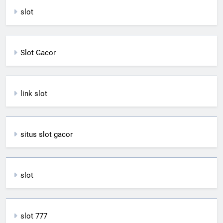
slot
Slot Gacor
link slot
situs slot gacor
slot
slot 777