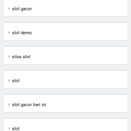
slot gacor
slot demo
situs slot
slot
slot gacor hari ini
slot