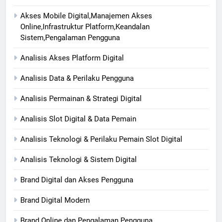
Akses Mobile Digital,Manajemen Akses
Online,Infrastruktur Platform,Keandalan
Sistem,Pengalaman Pengguna
Analisis Akses Platform Digital
Analisis Data & Perilaku Pengguna
Analisis Permainan & Strategi Digital
Analisis Slot Digital & Data Pemain
Analisis Teknologi & Perilaku Pemain Slot Digital
Analisis Teknologi & Sistem Digital
Brand Digital dan Akses Pengguna
Brand Digital Modern
Brand Online dan Pengalaman Pengguna