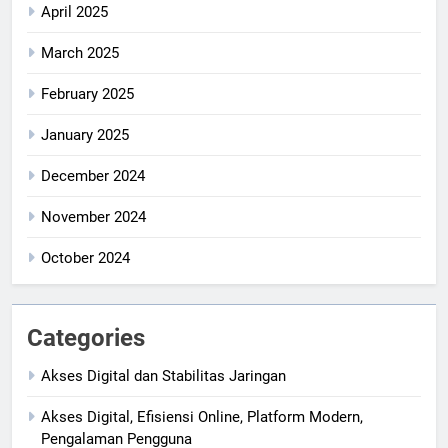
April 2025
March 2025
February 2025
January 2025
December 2024
November 2024
October 2024
Categories
Akses Digital dan Stabilitas Jaringan
Akses Digital, Efisiensi Online, Platform Modern,
Pengalaman Pengguna