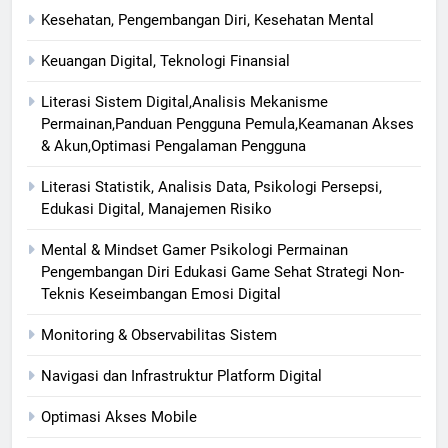
Kesehatan, Pengembangan Diri, Kesehatan Mental
Keuangan Digital, Teknologi Finansial
Literasi Sistem Digital,Analisis Mekanisme
Permainan,Panduan Pengguna Pemula,Keamanan Akses
& Akun,Optimasi Pengalaman Pengguna
Literasi Statistik, Analisis Data, Psikologi Persepsi,
Edukasi Digital, Manajemen Risiko
Mental & Mindset Gamer Psikologi Permainan
Pengembangan Diri Edukasi Game Sehat Strategi Non-
Teknis Keseimbangan Emosi Digital
Monitoring & Observabilitas Sistem
Navigasi dan Infrastruktur Platform Digital
Optimasi Akses Mobile