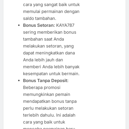
cara yang sangat baik untuk
memulai permainan dengan
saldo tambahan.
Bonus Setoran:
KAYA787
sering memberikan bonus
tambahan saat Anda
melakukan setoran, yang
dapat meningkatkan dana
Anda lebih jauh dan
memberi Anda lebih banyak
kesempatan untuk bermain.
Bonus Tanpa Deposit:
Beberapa promosi
memungkinkan pemain
mendapatkan bonus tanpa
perlu melakukan setoran
terlebih dahulu. Ini adalah
cara yang baik untuk
mencoba permainan baru