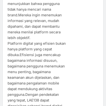
menunjukkan bahwa pengguna
tidak hanya mencari nama
brand.Mereka ingin menemukan
informasi yang relevan, mudah
dipahami, dan dapat membantu
mereka menilai platform secara
lebih objektif.
Platform digital yang efisien bukan
hanya platform yang cepat
dibuka.Efisiensi juga mencakup
bagaimana informasi disusun,
bagaimana pengguna menemukan
menu penting, bagaimana
keamanan akun dijelaskan, dan
bagaimana pengalaman mobile
dapat mendukung aktivitas
pengguna.Dengan pendekatan
yang tepat, LAE138 dapat
diposisikan sebagai brand digital