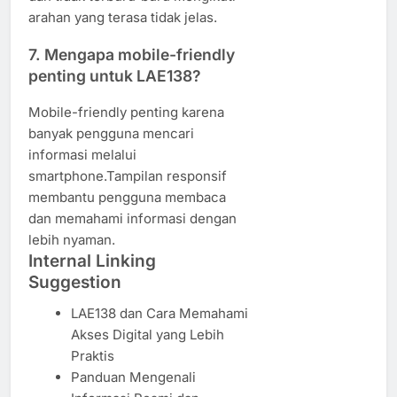
arahan yang terasa tidak jelas.
7. Mengapa mobile-friendly
penting untuk LAE138?
Mobile-friendly penting karena
banyak pengguna mencari
informasi melalui
smartphone.Tampilan responsif
membantu pengguna membaca
dan memahami informasi dengan
lebih nyaman.
Internal Linking
Suggestion
LAE138 dan Cara Memahami
Akses Digital yang Lebih
Praktis
Panduan Mengenali