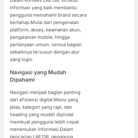
Dalam konteks LAE138, struktur
informasi yang baik membantu
pengguna memahami brand secara
bertahap.Mulai dari pengenalan
platform, akses, keamanan akun,
pengalaman mobile, hingga
pertanyaan umum, semua bagian
sebaiknya tersusun dengan alur
yang logis.
Navigasi yang Mudah
Dipahami
Navigasi menjadi bagian penting
dari efisiensi digital.Menu yang
jelas, kategori yang rapi, dan
heading yang mudah dipindai
membuat pengguna lebih cepat
menemukan informasi.Dalam
pencarian LAE138, pengguna