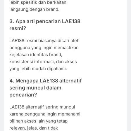
lebih spesifik dan berkaitan
langsung dengan brand.
3. Apa arti pencarian LAE138
resmi?
LAE138 resmi biasanya dicari oleh
pengguna yang ingin memastikan
kejelasan identitas brand,
konsistensi informasi, dan akses
yang lebih mudah dipahami.
4. Mengapa LAE138 alternatif
sering muncul dalam
pencarian?
LAE138 alternatif sering muncul
karena pengguna ingin memahami
pilihan akses lain yang tetap
relevan, jelas, dan tidak