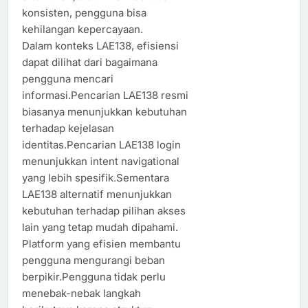
konsisten, pengguna bisa
kehilangan kepercayaan.
Dalam konteks LAE138, efisiensi
dapat dilihat dari bagaimana
pengguna mencari
informasi.Pencarian LAE138 resmi
biasanya menunjukkan kebutuhan
terhadap kejelasan
identitas.Pencarian LAE138 login
menunjukkan intent navigational
yang lebih spesifik.Sementara
LAE138 alternatif menunjukkan
kebutuhan terhadap pilihan akses
lain yang tetap mudah dipahami.
Platform yang efisien membantu
pengguna mengurangi beban
berpikir.Pengguna tidak perlu
menebak-nebak langkah