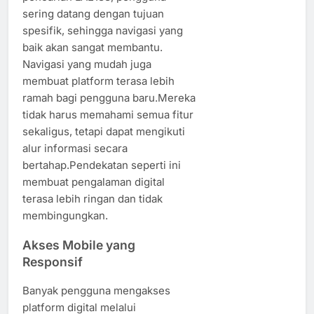
sering datang dengan tujuan
spesifik, sehingga navigasi yang
baik akan sangat membantu.
Navigasi yang mudah juga
membuat platform terasa lebih
ramah bagi pengguna baru.Mereka
tidak harus memahami semua fitur
sekaligus, tetapi dapat mengikuti
alur informasi secara
bertahap.Pendekatan seperti ini
membuat pengalaman digital
terasa lebih ringan dan tidak
membingungkan.
Akses Mobile yang
Responsif
Banyak pengguna mengakses
platform digital melalui