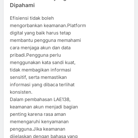
Dipahami
Efisiensi tidak boleh
mengorbankan keamanan.Platform
digital yang baik harus tetap
membantu pengguna memahami
cara menjaga akun dan data
pribadi.Pengguna perlu
menggunakan kata sandi kuat,
tidak membagikan informasi
sensitif, serta memastikan
informasi yang dibaca terlihat
konsisten.
Dalam pembahasan LAE138,
keamanan akun menjadi bagian
penting karena rasa aman
memengaruhi kenyamanan
pengguna.Jika keamanan
dijelaskan dengan bahasa yang