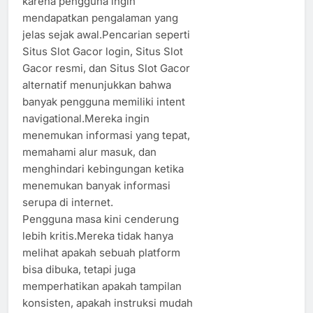
karena pengguna ingin
mendapatkan pengalaman yang
jelas sejak awal.Pencarian seperti
Situs Slot Gacor login, Situs Slot
Gacor resmi, dan Situs Slot Gacor
alternatif menunjukkan bahwa
banyak pengguna memiliki intent
navigational.Mereka ingin
menemukan informasi yang tepat,
memahami alur masuk, dan
menghindari kebingungan ketika
menemukan banyak informasi
serupa di internet.
Pengguna masa kini cenderung
lebih kritis.Mereka tidak hanya
melihat apakah sebuah platform
bisa dibuka, tetapi juga
memperhatikan apakah tampilan
konsisten, apakah instruksi mudah