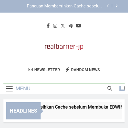
Skip
Cara Menjaga Keamanan Data saat Membuka
to
KAYA787 Alternatif
content
Cara Menjaga Koneksi Tetap Stabil saat
Membuka KAYA787 Alternatif
Panduan Membersihkan Cache sebelum
Membuka EDWINSLOT Link Alternatif
Panduan Membersihkan Cache sebelum
Membuka LEBAH4D Link Alternatif
Cara Menjaga Keamanan Data saat Membuka
KAYA787 Alternatif
Real Barrier
Dapatkan Produk Perawatan Kulit
Cara Menjaga Koneksi Tetap Stabil saat
NEWSLETTER
RANDOM NEWS
Japan
Membuka KAYA787 Alternatif
Berkualitas Untuk Kulit Sensitif Dari Real
Barrier Japan. Solusi Hidrasi Dan
MENU
Perlindungan Kulit.
nduan Membersihkan Cache sebelum Membuka EDWINSLOT Lin
HEADLINES
Weeks Ago