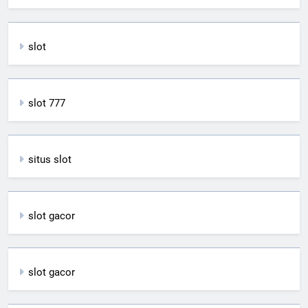
slot
slot 777
situs slot
slot gacor
slot gacor