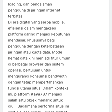
loading, dan pengalaman
pengguna di jaringan internet
terbatas.
Di era digital yang serba mobile,
efisiensi dalam mengakses
platform daring menjadi kebutuhan
mendasar, khususnya bagi
pengguna dengan keterbatasan
jaringan atau kuota data. Mode
hemat data kini menjadi fitur umum
di berbagai browser dan sistem
operasi, bertujuan untuk
mengurangi konsumsi bandwidth
dengan tetap mempertahankan
fungsi utama situs. Dalam konteks
ini,
platform Kaya787
menjadi
salah satu objek menarik untuk
diuji. Bagaimana performa situs ini