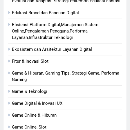
Evolusi dan Adaptasi Strategi Pokémon Edukasi Fantasi
Edukasi Brand dan Panduan Digital
Efisiensi Platform Digital,Manajemen Sistem
Online,Pengalaman Pengguna,Performa
Layanan,Infrastruktur Teknologi
Ekosistem dan Arsitektur Layanan Digital
Fitur & Inovasi Slot
Game & Hiburan, Gaming Tips, Strategi Game, Performa
Gaming
Game & Teknologi
Game Digital & Inovasi UX
Game Online & Hiburan
Game Online, Slot