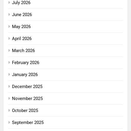
July 2026
June 2026
May 2026
April 2026
March 2026
February 2026
January 2026
December 2025
November 2025
October 2025
September 2025