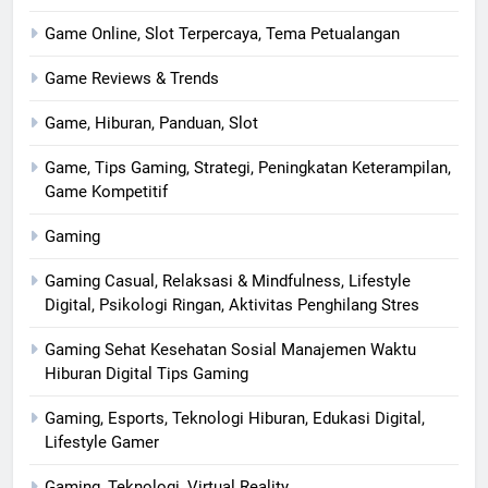
Game Online, Slot Terpercaya, Tema Petualangan
Game Reviews & Trends
Game, Hiburan, Panduan, Slot
Game, Tips Gaming, Strategi, Peningkatan Keterampilan,
Game Kompetitif
Gaming
Gaming Casual, Relaksasi & Mindfulness, Lifestyle
Digital, Psikologi Ringan, Aktivitas Penghilang Stres
Gaming Sehat Kesehatan Sosial Manajemen Waktu
Hiburan Digital Tips Gaming
Gaming, Esports, Teknologi Hiburan, Edukasi Digital,
Lifestyle Gamer
Gaming, Teknologi, Virtual Reality