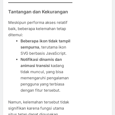
Tantangan dan Kekurangan
Meskipun performa akses relatif
baik, beberapa kelemahan tetap
ditemui:
Beberapa ikon tidak tampil
sempurna
, terutama ikon
SVG berbasis JavaScript.
Notifikasi dinamis dan
animasi transisi
kadang
tidak muncul, yang bisa
memengaruhi pengalaman
pengguna yang terbiasa
dengan fitur tersebut.
Namun, kelemahan tersebut tidak
signifikan karena fungsi utama
situs tetap dapat digunakan