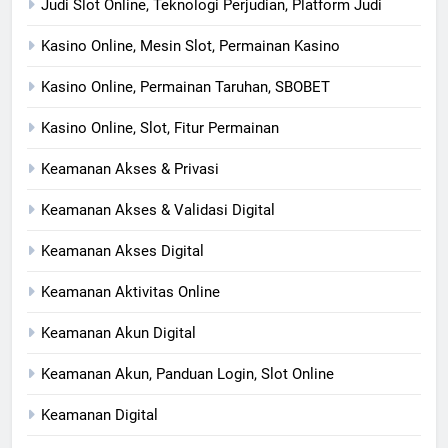
Judi Slot Online, Teknologi Perjudian, Platform Judi
Kasino Online, Mesin Slot, Permainan Kasino
Kasino Online, Permainan Taruhan, SBOBET
Kasino Online, Slot, Fitur Permainan
Keamanan Akses & Privasi
Keamanan Akses & Validasi Digital
Keamanan Akses Digital
Keamanan Aktivitas Online
Keamanan Akun Digital
Keamanan Akun, Panduan Login, Slot Online
Keamanan Digital