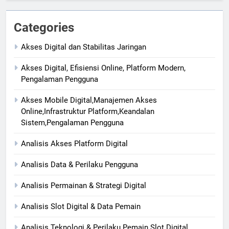
Categories
Akses Digital dan Stabilitas Jaringan
Akses Digital, Efisiensi Online, Platform Modern,
Pengalaman Pengguna
Akses Mobile Digital,Manajemen Akses
Online,Infrastruktur Platform,Keandalan
Sistem,Pengalaman Pengguna
Analisis Akses Platform Digital
Analisis Data & Perilaku Pengguna
Analisis Permainan & Strategi Digital
Analisis Slot Digital & Data Pemain
Analisis Teknologi & Perilaku Pemain Slot Digital