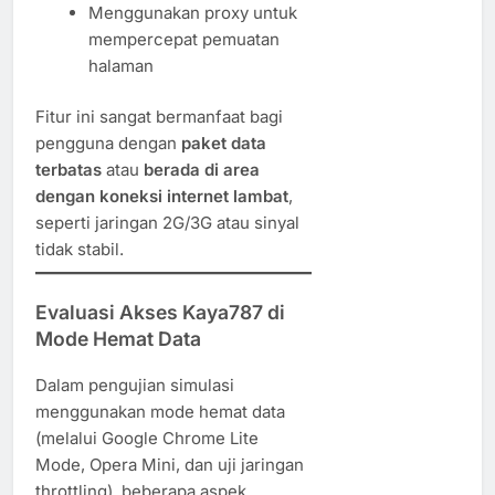
Menggunakan proxy untuk
mempercepat pemuatan
halaman
Fitur ini sangat bermanfaat bagi
pengguna dengan
paket data
terbatas
atau
berada di area
dengan koneksi internet lambat
,
seperti jaringan 2G/3G atau sinyal
tidak stabil.
Evaluasi Akses Kaya787 di
Mode Hemat Data
Dalam pengujian simulasi
menggunakan mode hemat data
(melalui Google Chrome Lite
Mode, Opera Mini, dan uji jaringan
throttling), beberapa aspek