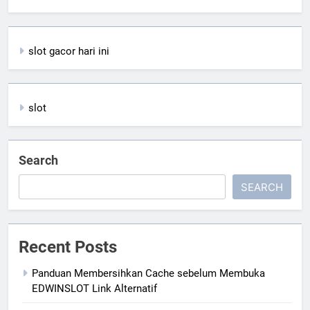
slot gacor hari ini
slot
Search
SEARCH
Recent Posts
Panduan Membersihkan Cache sebelum Membuka
EDWINSLOT Link Alternatif