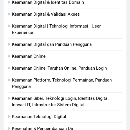
Keamanan Digital & Identitas Domain
Keamanan Digital & Validasi Akses
Keamanan Digital | Teknologi Informasi | User
Experience
Keamanan Digital dan Panduan Pengguna
Keamanan Online
Keamanan Online, Taruhan Online, Panduan Login
Keamanan Platform, Teknologi Permainan, Panduan
Pengguna
Keamanan Siber, Teknologi Login, Identitas Digital,
Inovasi IT, Infrastruktur Sistem Digital
Keamanan Teknologi Digital
Kesehatan & Pengembangan Diri