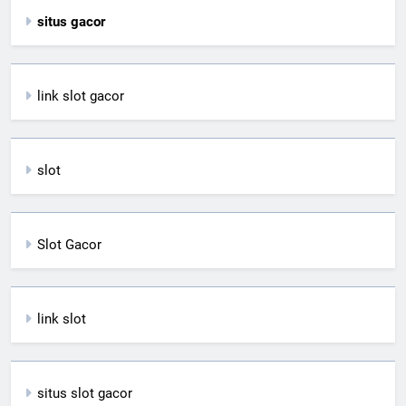
situs gacor
link slot gacor
slot
Slot Gacor
link slot
situs slot gacor