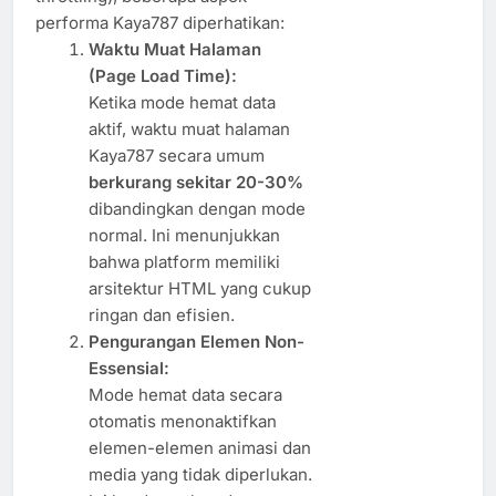
performa Kaya787 diperhatikan:
Waktu Muat Halaman
(Page Load Time):
Ketika mode hemat data
aktif, waktu muat halaman
Kaya787 secara umum
berkurang sekitar 20-30%
dibandingkan dengan mode
normal. Ini menunjukkan
bahwa platform memiliki
arsitektur HTML yang cukup
ringan dan efisien.
Pengurangan Elemen Non-
Essensial:
Mode hemat data secara
otomatis menonaktifkan
elemen-elemen animasi dan
media yang tidak diperlukan.