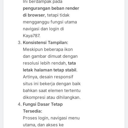
Ini berdampak pada
pengurangan beban render
di browser
, tetapi tidak
mengganggu fungsi utama
navigasi dan login di
Kaya787.
Konsistensi Tampilan:
Meskipun beberapa ikon
dan gambar dimuat dengan
resolusi lebih rendah,
tata
letak halaman tetap stabil
.
Artinya, desain responsif
situs ini bekerja dengan baik
bahkan saat elemen tertentu
dikompresi atau dihilangkan.
Fungsi Dasar Tetap
Tersedia:
Proses login, navigasi menu
utama, dan akses ke