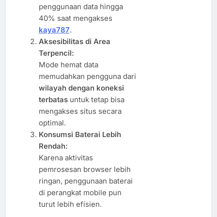
penggunaan data hingga
40% saat mengakses
kaya787
.
Aksesibilitas di Area
Terpencil:
Mode hemat data
memudahkan pengguna dari
wilayah dengan koneksi
terbatas
untuk tetap bisa
mengakses situs secara
optimal.
Konsumsi Baterai Lebih
Rendah:
Karena aktivitas
pemrosesan browser lebih
ringan, penggunaan baterai
di perangkat mobile pun
turut lebih efisien.