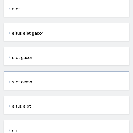
slot
situs slot gacor
slot gacor
slot demo
situs slot
slot