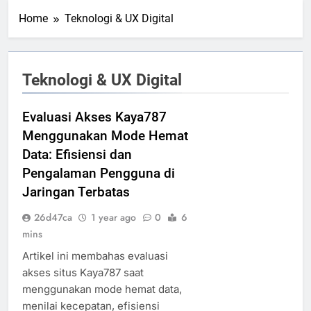
Home
Teknologi & UX Digital
Teknologi & UX Digital
Evaluasi Akses Kaya787
Menggunakan Mode Hemat
Data: Efisiensi dan
Pengalaman Pengguna di
Jaringan Terbatas
26d47ca
1 year ago
0
6
mins
Artikel ini membahas evaluasi
akses situs Kaya787 saat
menggunakan mode hemat data,
menilai kecepatan, efisiensi