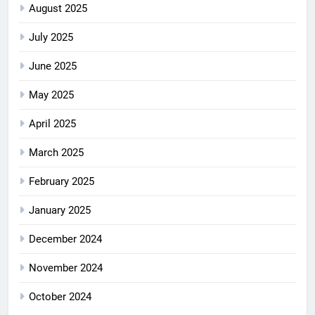
August 2025
July 2025
June 2025
May 2025
April 2025
March 2025
February 2025
January 2025
December 2024
November 2024
October 2024