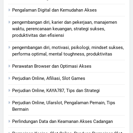
Pengalaman Digital dan Kemudahan Akses
pengembangan diri, karier dan pekerjaan, manajemen
waktu, perencanaan keuangan, strategi sukses,
produktivitas dan efisiensi
pengembangan diri, motivasi, psikologi, mindset sukses,
performa optimal, mental toughness, produktivitas
Perawatan Browser dan Optimasi Akses
Perjudian Online, Afiliasi, Slot Games
Perjudian Online, KAYA787, Tips dan Strategi
Perjudian Online, Ularslot, Pengalaman Pemain, Tips
Bermain
Perlindungan Data dan Keamanan Akses Cadangan