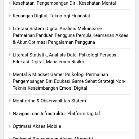
Kesehatan, Pengembangan Diri, Kesehatan Mental
Keuangan Digital, Teknologi Finansial
Literasi Sistem Digital,Analisis Mekanisme
Permainan,Panduan Pengguna Pemula,Keamanan Akses
& Akun,Optimasi Pengalaman Pengguna
Literasi Statistik, Analisis Data, Psikologi Persepsi,
Edukasi Digital, Manajemen Risiko
Mental & Mindset Gamer Psikologi Permainan
Pengembangan Diri Edukasi Game Sehat Strategi Non-
Teknis Keseimbangan Emosi Digital
Monitoring & Observabilitas Sistem
Navigasi dan Infrastruktur Platform Digital
Optimasi Akses Mobile
Optimasi Browser dan Akses Alternatif