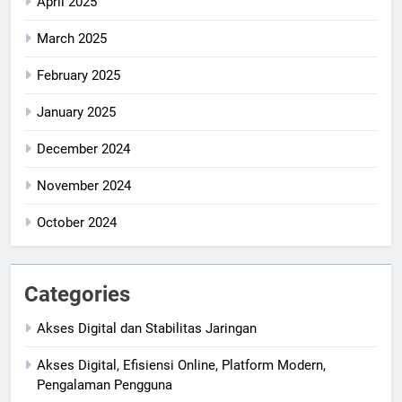
April 2025
March 2025
February 2025
January 2025
December 2024
November 2024
October 2024
Categories
Akses Digital dan Stabilitas Jaringan
Akses Digital, Efisiensi Online, Platform Modern,
Pengalaman Pengguna