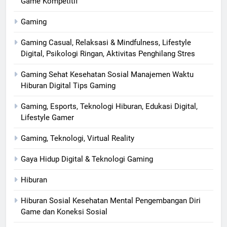
Game Kompetitif
Gaming
Gaming Casual, Relaksasi & Mindfulness, Lifestyle
Digital, Psikologi Ringan, Aktivitas Penghilang Stres
Gaming Sehat Kesehatan Sosial Manajemen Waktu
Hiburan Digital Tips Gaming
Gaming, Esports, Teknologi Hiburan, Edukasi Digital,
Lifestyle Gamer
Gaming, Teknologi, Virtual Reality
Gaya Hidup Digital & Teknologi Gaming
Hiburan
Hiburan Sosial Kesehatan Mental Pengembangan Diri
Game dan Koneksi Sosial