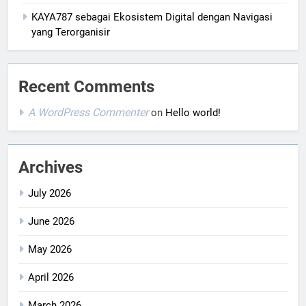
KAYA787 sebagai Ekosistem Digital dengan Navigasi
yang Terorganisir
Recent Comments
A WordPress Commenter
on
Hello world!
Archives
July 2026
June 2026
May 2026
April 2026
March 2026