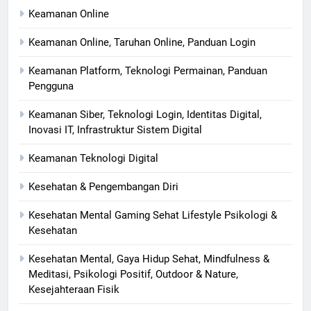
Keamanan Online
Keamanan Online, Taruhan Online, Panduan Login
Keamanan Platform, Teknologi Permainan, Panduan
Pengguna
Keamanan Siber, Teknologi Login, Identitas Digital,
Inovasi IT, Infrastruktur Sistem Digital
Keamanan Teknologi Digital
Kesehatan & Pengembangan Diri
Kesehatan Mental Gaming Sehat Lifestyle Psikologi &
Kesehatan
Kesehatan Mental, Gaya Hidup Sehat, Mindfulness &
Meditasi, Psikologi Positif, Outdoor & Nature,
Kesejahteraan Fisik