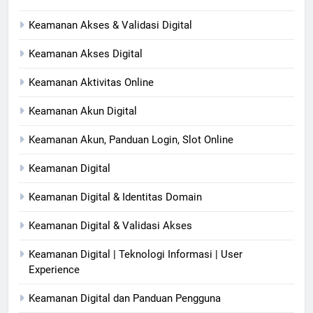
Keamanan Akses & Validasi Digital
Keamanan Akses Digital
Keamanan Aktivitas Online
Keamanan Akun Digital
Keamanan Akun, Panduan Login, Slot Online
Keamanan Digital
Keamanan Digital & Identitas Domain
Keamanan Digital & Validasi Akses
Keamanan Digital | Teknologi Informasi | User
Experience
Keamanan Digital dan Panduan Pengguna