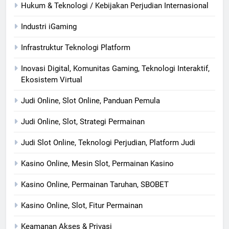
Hukum & Teknologi / Kebijakan Perjudian Internasional
Industri iGaming
Infrastruktur Teknologi Platform
Inovasi Digital, Komunitas Gaming, Teknologi Interaktif,
Ekosistem Virtual
Judi Online, Slot Online, Panduan Pemula
Judi Online, Slot, Strategi Permainan
Judi Slot Online, Teknologi Perjudian, Platform Judi
Kasino Online, Mesin Slot, Permainan Kasino
Kasino Online, Permainan Taruhan, SBOBET
Kasino Online, Slot, Fitur Permainan
Keamanan Akses & Privasi