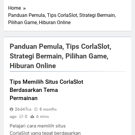
Home
Panduan Pemula, Tips CorlaSlot, Strategi Bermain,
Pilihan Game, Hiburan Online
Panduan Pemula, Tips CorlaSlot,
Strategi Bermain, Pilihan Game,
Hiburan Online
Tips Memilih Situs CorlaSlot
Berdasarkan Tema
Permainan
26d47ca
8 months
ago
0
6 mins
Pelajari cara memilih situs
CorlaSlot yang tepat berdasarkan