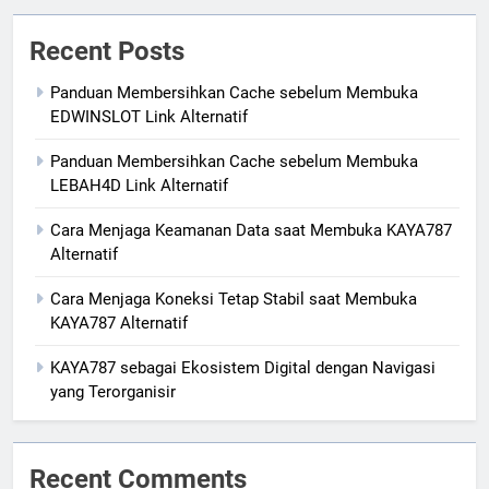
Recent Posts
Panduan Membersihkan Cache sebelum Membuka
EDWINSLOT Link Alternatif
Panduan Membersihkan Cache sebelum Membuka
LEBAH4D Link Alternatif
Cara Menjaga Keamanan Data saat Membuka KAYA787
Alternatif
Cara Menjaga Koneksi Tetap Stabil saat Membuka
KAYA787 Alternatif
KAYA787 sebagai Ekosistem Digital dengan Navigasi
yang Terorganisir
Recent Comments