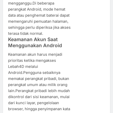
mengganggu.Di beberapa
perangkat Android, mode hemat
data atau penghemat baterai dapat
memengaruhi pemuatan halaman,
sehingga perlu diperiksa jika akses
terasa tidak normal.
Keamanan Akun Saat
Menggunakan Android
Keamanan akun harus menjadi
prioritas ketika mengakses
Lebah4D melalui
Android.Pengguna sebaiknya
memakai perangkat pribadi, bukan
perangkat umum atau milik orang
lain.Perangkat pribadi lebih mudah
dikontrol dari sisi keamanan, mulai
dari kunci layar, pengelolaan
browser, hingga penyimpanan kata