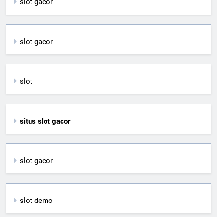
slot gacor
slot gacor
slot
situs slot gacor
slot gacor
slot demo