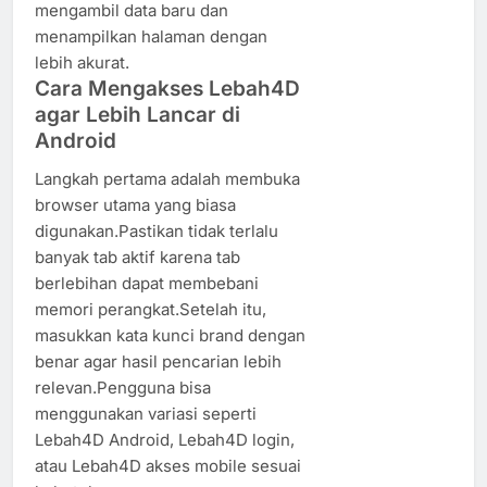
mengambil data baru dan
menampilkan halaman dengan
lebih akurat.
Cara Mengakses Lebah4D
agar Lebih Lancar di
Android
Langkah pertama adalah membuka
browser utama yang biasa
digunakan.Pastikan tidak terlalu
banyak tab aktif karena tab
berlebihan dapat membebani
memori perangkat.Setelah itu,
masukkan kata kunci brand dengan
benar agar hasil pencarian lebih
relevan.Pengguna bisa
menggunakan variasi seperti
Lebah4D Android, Lebah4D login,
atau Lebah4D akses mobile sesuai