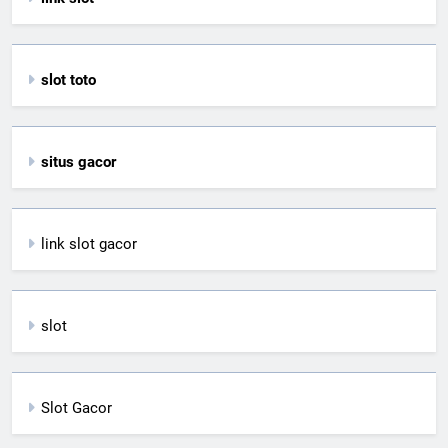
slot toto
situs gacor
link slot gacor
slot
Slot Gacor