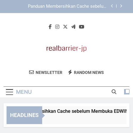
Skip
Cara Menjaga Keamanan Data saat Membuka
to
KAYA787 Alternatif
content
Cara Menjaga Koneksi Tetap Stabil saat
Membuka KAYA787 Alternatif
Panduan Membersihkan Cache sebelum
Membuka EDWINSLOT Link Alternatif
Panduan Membersihkan Cache sebelum
Membuka LEBAH4D Link Alternatif
Cara Menjaga Keamanan Data saat Membuka
KAYA787 Alternatif
Real Barrier
Dapatkan Produk Perawatan Kulit
Cara Menjaga Koneksi Tetap Stabil saat
NEWSLETTER
RANDOM NEWS
Japan
Membuka KAYA787 Alternatif
Berkualitas Untuk Kulit Sensitif Dari Real
Barrier Japan. Solusi Hidrasi Dan
MENU
Perlindungan Kulit.
nduan Membersihkan Cache sebelum Membuka EDWINSLOT Lin
HEADLINES
Weeks Ago