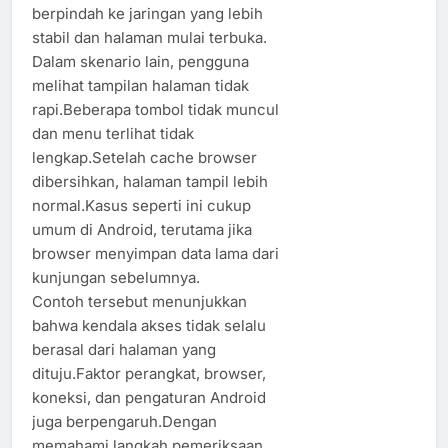
berpindah ke jaringan yang lebih
stabil dan halaman mulai terbuka.
Dalam skenario lain, pengguna
melihat tampilan halaman tidak
rapi.Beberapa tombol tidak muncul
dan menu terlihat tidak
lengkap.Setelah cache browser
dibersihkan, halaman tampil lebih
normal.Kasus seperti ini cukup
umum di Android, terutama jika
browser menyimpan data lama dari
kunjungan sebelumnya.
Contoh tersebut menunjukkan
bahwa kendala akses tidak selalu
berasal dari halaman yang
dituju.Faktor perangkat, browser,
koneksi, dan pengaturan Android
juga berpengaruh.Dengan
memahami langkah pemeriksaan