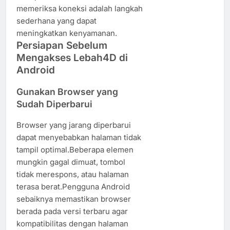
memeriksa koneksi adalah langkah
sederhana yang dapat
meningkatkan kenyamanan.
Persiapan Sebelum
Mengakses Lebah4D di
Android
Gunakan Browser yang
Sudah Diperbarui
Browser yang jarang diperbarui
dapat menyebabkan halaman tidak
tampil optimal.Beberapa elemen
mungkin gagal dimuat, tombol
tidak merespons, atau halaman
terasa berat.Pengguna Android
sebaiknya memastikan browser
berada pada versi terbaru agar
kompatibilitas dengan halaman