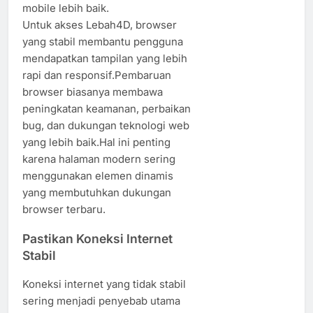
mobile lebih baik.
Untuk akses Lebah4D, browser
yang stabil membantu pengguna
mendapatkan tampilan yang lebih
rapi dan responsif.Pembaruan
browser biasanya membawa
peningkatan keamanan, perbaikan
bug, dan dukungan teknologi web
yang lebih baik.Hal ini penting
karena halaman modern sering
menggunakan elemen dinamis
yang membutuhkan dukungan
browser terbaru.
Pastikan Koneksi Internet
Stabil
Koneksi internet yang tidak stabil
sering menjadi penyebab utama