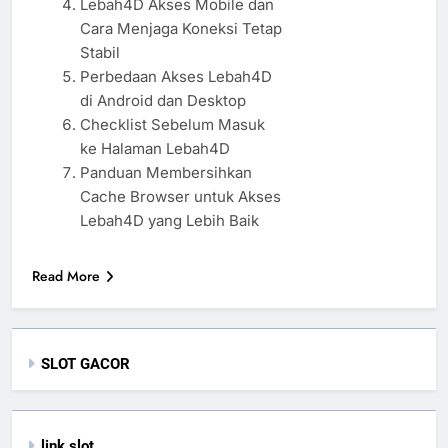
Lebah4D Akses Mobile dan
Cara Menjaga Koneksi Tetap
Stabil
Perbedaan Akses Lebah4D
di Android dan Desktop
Checklist Sebelum Masuk
ke Halaman Lebah4D
Panduan Membersihkan
Cache Browser untuk Akses
Lebah4D yang Lebih Baik
Read More
SLOT GACOR
link slot