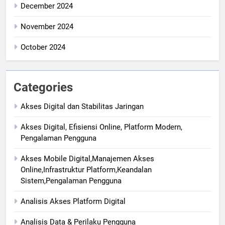
December 2024
November 2024
October 2024
Categories
Akses Digital dan Stabilitas Jaringan
Akses Digital, Efisiensi Online, Platform Modern,
Pengalaman Pengguna
Akses Mobile Digital,Manajemen Akses
Online,Infrastruktur Platform,Keandalan
Sistem,Pengalaman Pengguna
Analisis Akses Platform Digital
Analisis Data & Perilaku Pengguna