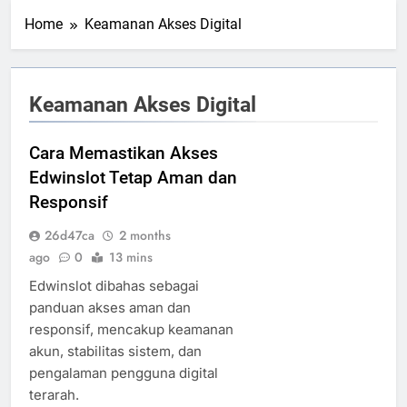
Home
Keamanan Akses Digital
Keamanan Akses Digital
Cara Memastikan Akses
Edwinslot Tetap Aman dan
Responsif
26d47ca
2 months
ago
0
13 mins
Edwinslot dibahas sebagai
panduan akses aman dan
responsif, mencakup keamanan
akun, stabilitas sistem, dan
pengalaman pengguna digital
terarah.