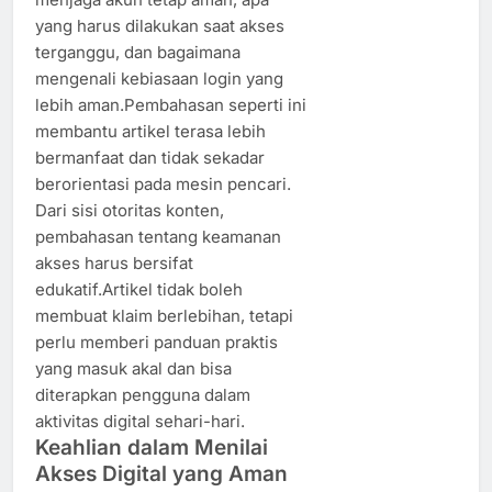
yang harus dilakukan saat akses
terganggu, dan bagaimana
mengenali kebiasaan login yang
lebih aman.Pembahasan seperti ini
membantu artikel terasa lebih
bermanfaat dan tidak sekadar
berorientasi pada mesin pencari.
Dari sisi otoritas konten,
pembahasan tentang keamanan
akses harus bersifat
edukatif.Artikel tidak boleh
membuat klaim berlebihan, tetapi
perlu memberi panduan praktis
yang masuk akal dan bisa
diterapkan pengguna dalam
aktivitas digital sehari-hari.
Keahlian dalam Menilai
Akses Digital yang Aman