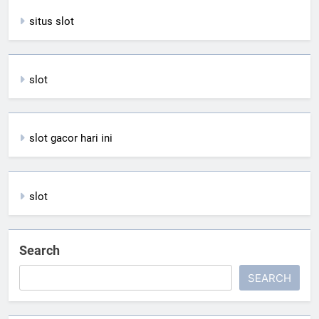
situs slot
slot
slot gacor hari ini
slot
Search
SEARCH