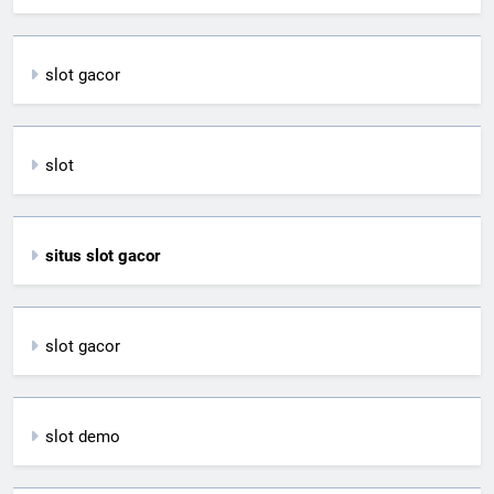
slot gacor
slot
situs slot gacor
slot gacor
slot demo