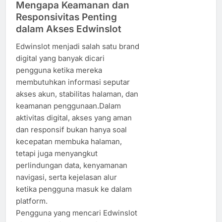
Mengapa Keamanan dan
Responsivitas Penting
dalam Akses Edwinslot
Edwinslot menjadi salah satu brand
digital yang banyak dicari
pengguna ketika mereka
membutuhkan informasi seputar
akses akun, stabilitas halaman, dan
keamanan penggunaan.Dalam
aktivitas digital, akses yang aman
dan responsif bukan hanya soal
kecepatan membuka halaman,
tetapi juga menyangkut
perlindungan data, kenyamanan
navigasi, serta kejelasan alur
ketika pengguna masuk ke dalam
platform.
Pengguna yang mencari Edwinslot