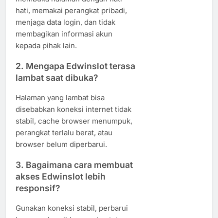
hati, memakai perangkat pribadi,
menjaga data login, dan tidak
membagikan informasi akun
kepada pihak lain.
2. Mengapa Edwinslot terasa
lambat saat dibuka?
Halaman yang lambat bisa
disebabkan koneksi internet tidak
stabil, cache browser menumpuk,
perangkat terlalu berat, atau
browser belum diperbarui.
3. Bagaimana cara membuat
akses Edwinslot lebih
responsif?
Gunakan koneksi stabil, perbarui