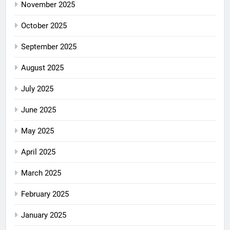
November 2025
October 2025
September 2025
August 2025
July 2025
June 2025
May 2025
April 2025
March 2025
February 2025
January 2025