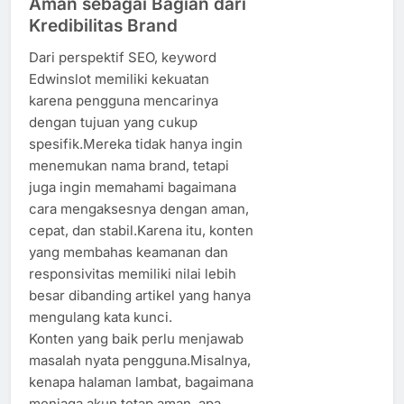
Aman sebagai Bagian dari
Kredibilitas Brand
Dari perspektif SEO, keyword
Edwinslot memiliki kekuatan
karena pengguna mencarinya
dengan tujuan yang cukup
spesifik.Mereka tidak hanya ingin
menemukan nama brand, tetapi
juga ingin memahami bagaimana
cara mengaksesnya dengan aman,
cepat, dan stabil.Karena itu, konten
yang membahas keamanan dan
responsivitas memiliki nilai lebih
besar dibanding artikel yang hanya
mengulang kata kunci.
Konten yang baik perlu menjawab
masalah nyata pengguna.Misalnya,
kenapa halaman lambat, bagaimana
menjaga akun tetap aman, apa