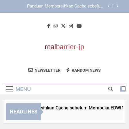
Skip
Cara Menjaga Keamanan Data saat Membuka
to
KAYA787 Alternatif
content
Cara Menjaga Koneksi Tetap Stabil saat
Membuka KAYA787 Alternatif
Panduan Membersihkan Cache sebelum
Membuka EDWINSLOT Link Alternatif
Panduan Membersihkan Cache sebelum
Membuka LEBAH4D Link Alternatif
Cara Menjaga Keamanan Data saat Membuka
KAYA787 Alternatif
Real Barrier
Dapatkan Produk Perawatan Kulit
Cara Menjaga Koneksi Tetap Stabil saat
NEWSLETTER
RANDOM NEWS
Japan
Membuka KAYA787 Alternatif
Berkualitas Untuk Kulit Sensitif Dari Real
Barrier Japan. Solusi Hidrasi Dan
MENU
Perlindungan Kulit.
nduan Membersihkan Cache sebelum Membuka EDWINSLOT Lin
HEADLINES
Weeks Ago