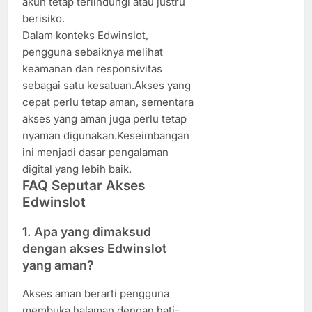
akun tetap terlindungi atau justru
berisiko.
Dalam konteks Edwinslot,
pengguna sebaiknya melihat
keamanan dan responsivitas
sebagai satu kesatuan.Akses yang
cepat perlu tetap aman, sementara
akses yang aman juga perlu tetap
nyaman digunakan.Keseimbangan
ini menjadi dasar pengalaman
digital yang lebih baik.
FAQ Seputar Akses
Edwinslot
1. Apa yang dimaksud
dengan akses Edwinslot
yang aman?
Akses aman berarti pengguna
membuka halaman dengan hati-