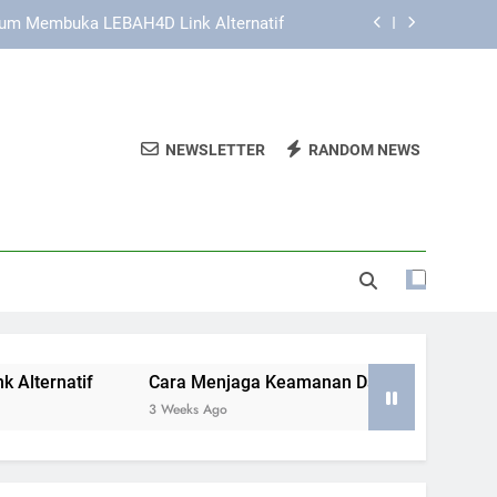
um Membuka LEBAH4D Link Alternatif
ata saat Membuka KAYA787 Alternatif
abil saat Membuka KAYA787 Alternatif
NEWSLETTER
RANDOM NEWS
 Membuka EDWINSLOT Link Alternatif
um Membuka LEBAH4D Link Alternatif
l Barrier Japan. Solusi Hidrasi Dan Perlindungan Kulit.
ata saat Membuka KAYA787 Alternatif
abil saat Membuka KAYA787 Alternatif
Cara Menjaga Keamanan Data saat Membuka KAYA787 A
3 Weeks Ago