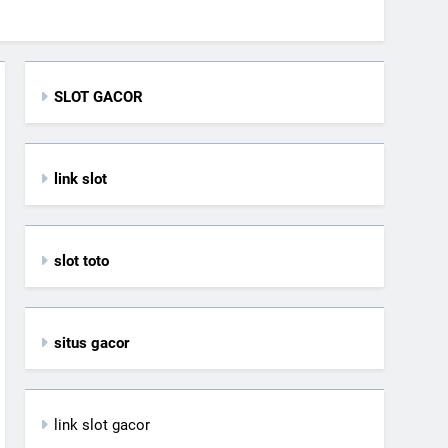
SLOT GACOR
link slot
slot toto
situs gacor
link slot gacor