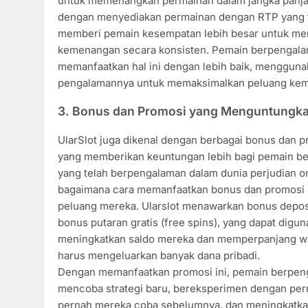
untuk memenangkan permainan dalam jangka panjan
dengan menyediakan permainan dengan RTP yang t
memberi pemain kesempatan lebih besar untuk me
kemenangan secara konsisten. Pemain berpengala
memanfaatkan hal ini dengan lebih baik, menggun
pengalamannya untuk memaksimalkan peluang ke
3.
Bonus dan Promosi yang Menguntungk
UlarSlot juga dikenal dengan berbagai bonus dan p
yang memberikan keuntungan lebih bagi pemain b
yang telah berpengalaman dalam dunia perjudian on
bagaimana cara memanfaatkan bonus dan promosi 
peluang mereka. Ularslot menawarkan bonus deposi
bonus putaran gratis (free spins), yang dapat digu
meningkatkan saldo mereka dan memperpanjang wa
harus mengeluarkan banyak dana pribadi.
Dengan memanfaatkan promosi ini, pemain berpen
mencoba strategi baru, bereksperimen dengan pe
pernah mereka coba sebelumnya, dan meningkatk