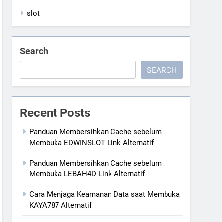
slot
Search
SEARCH
Recent Posts
Panduan Membersihkan Cache sebelum
Membuka EDWINSLOT Link Alternatif
Panduan Membersihkan Cache sebelum
Membuka LEBAH4D Link Alternatif
Cara Menjaga Keamanan Data saat Membuka
KAYA787 Alternatif