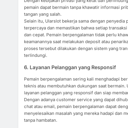
Dengan kebijakan privasi yang ketat dan perlindun
pemain dapat bermain tanpa khawatir informasi pri
tangan yang salah.
Selain itu, Ularslot bekerja sama dengan penyedia
terpercaya dan memastikan bahwa setiap transaksi
dan cepat. Pemain berpengalaman tidak perlu khaw
keamanannya saat melakukan deposit atau penarik
proses tersebut dilakukan dengan sistem yang tra
terlindungi.
6.
Layanan Pelanggan yang Responsif
Pemain berpengalaman sering kali menghadapi ber
teknis atau membutuhkan dukungan saat bermain. 
layanan pelanggan yang responsif dan siap memban
Dengan adanya customer service yang dapat dihubu
chat atau email, pemain berpengalaman dapat den
menyelesaikan masalah yang mereka hadapi dan m
tanpa hambatan.