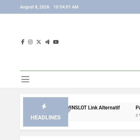
Skip
August 8, 2026
10:54:02 AM
to
content
Rea
Dapatkan P
um Membuka EDWINSLOT Link Alternatif
Panduan Memb
2 Weeks Ago
HEADLINES