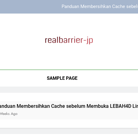
Panduan Membersihkan Cache sebel
Cara Menjaga Keamanan D
Cara Menjaga Koneksi Tetap St
Panduan Membersihkan Cache sebelum
l Barrier Japan
Panduan Membersihkan Cache sebel
roduk Perawatan Kulit Berkualitas Untuk Kulit Sensitif Dari Rea
Cara Menjaga Keamanan D
SAMPLE PAGE
Cara Menjaga Koneksi Tetap St
ersihkan Cache sebelum Membuka LEBAH4D Link Alternatif