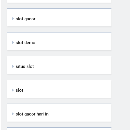
slot gacor
slot demo
situs slot
slot
slot gacor hari ini