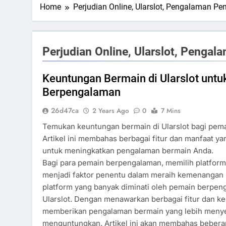
Home
Perjudian Online, Ularslot, Pengalaman Pe
Perjudian Online, Ularslot, Penga
Keuntungan Bermain di Ularslot unt
Berpengalaman
26d47ca
2 Years Ago
0
7 Mins
Temukan keuntungan bermain di Ularslot bagi pem
Artikel ini membahas berbagai fitur dan manfaat ya
untuk meningkatkan pengalaman bermain Anda.
Bagi para pemain berpengalaman, memilih platform
menjadi faktor penentu dalam meraih kemenangan b
platform yang banyak diminati oleh pemain berpen
Ularslot. Dengan menawarkan berbagai fitur dan k
memberikan pengalaman bermain yang lebih meny
menguntungkan. Artikel ini akan membahas beber