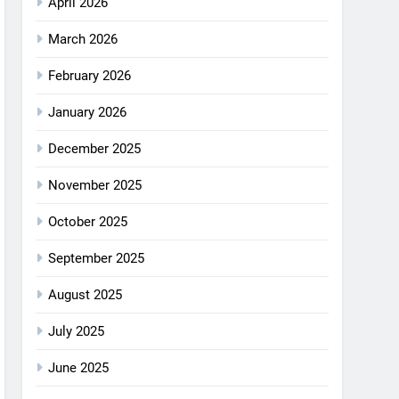
April 2026
March 2026
February 2026
January 2026
December 2025
November 2025
October 2025
September 2025
August 2025
July 2025
June 2025