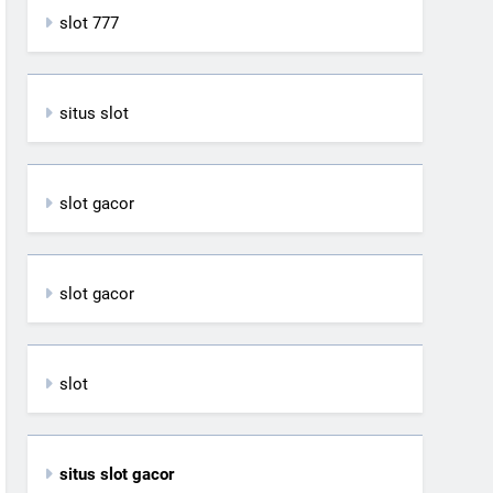
slot 777
situs slot
slot gacor
slot gacor
slot
situs slot gacor