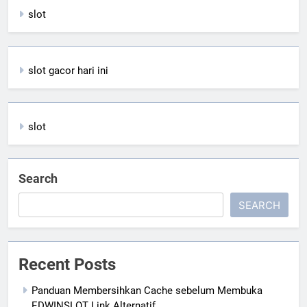
slot
slot gacor hari ini
slot
Search
SEARCH
Recent Posts
Panduan Membersihkan Cache sebelum Membuka
EDWINSLOT Link Alternatif