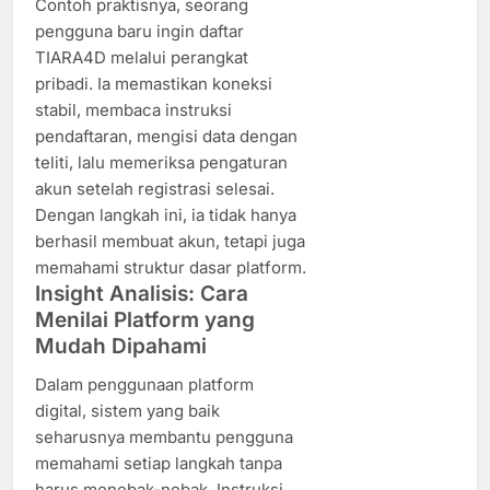
Contoh praktisnya, seorang
pengguna baru ingin daftar
TIARA4D melalui perangkat
pribadi. Ia memastikan koneksi
stabil, membaca instruksi
pendaftaran, mengisi data dengan
teliti, lalu memeriksa pengaturan
akun setelah registrasi selesai.
Dengan langkah ini, ia tidak hanya
berhasil membuat akun, tetapi juga
memahami struktur dasar platform.
Insight Analisis: Cara
Menilai Platform yang
Mudah Dipahami
Dalam penggunaan platform
digital, sistem yang baik
seharusnya membantu pengguna
memahami setiap langkah tanpa
harus menebak-nebak. Instruksi