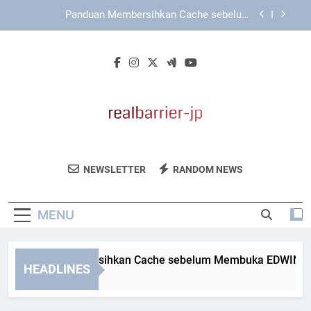
Skip
Cara Menjaga Keamanan Data saat Membuka
to
KAYA787 Alternatif
content
Cara Menjaga Koneksi Tetap Stabil saat
Membuka KAYA787 Alternatif
Panduan Membersihkan Cache sebelum
Membuka EDWINSLOT Link Alternatif
Panduan Membersihkan Cache sebelum
Membuka LEBAH4D Link Alternatif
Cara Menjaga Keamanan Data saat Membuka
KAYA787 Alternatif
Real Barrier
Dapatkan Produk Perawatan Kulit
Cara Menjaga Koneksi Tetap Stabil saat
NEWSLETTER
RANDOM NEWS
Japan
Membuka KAYA787 Alternatif
Berkualitas Untuk Kulit Sensitif Dari Real
Barrier Japan. Solusi Hidrasi Dan
MENU
Perlindungan Kulit.
anduan Membersihkan Cache sebelum Membuka EDWINSLOT Li
HEADLINES
Weeks Ago