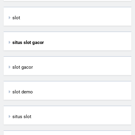
slot
situs slot gacor
slot gacor
slot demo
situs slot