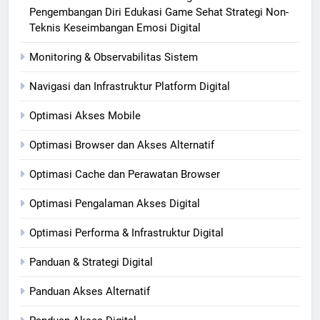
Pengembangan Diri Edukasi Game Sehat Strategi Non-
Teknis Keseimbangan Emosi Digital
Monitoring & Observabilitas Sistem
Navigasi dan Infrastruktur Platform Digital
Optimasi Akses Mobile
Optimasi Browser dan Akses Alternatif
Optimasi Cache dan Perawatan Browser
Optimasi Pengalaman Akses Digital
Optimasi Performa & Infrastruktur Digital
Panduan & Strategi Digital
Panduan Akses Alternatif