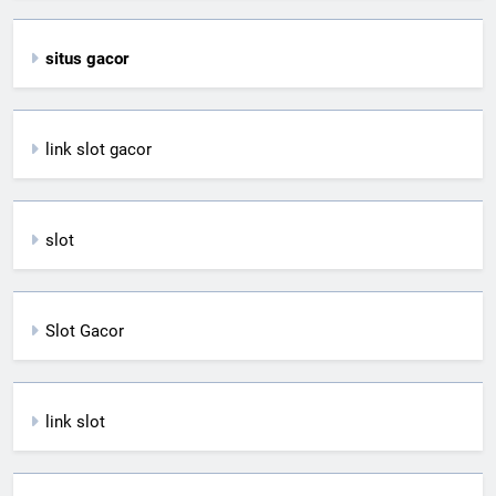
situs gacor
link slot gacor
slot
Slot Gacor
link slot