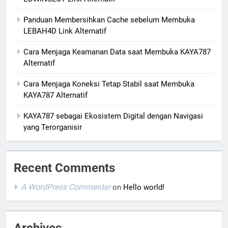
Panduan Membersihkan Cache sebelum Membuka
LEBAH4D Link Alternatif
Cara Menjaga Keamanan Data saat Membuka KAYA787
Alternatif
Cara Menjaga Koneksi Tetap Stabil saat Membuka
KAYA787 Alternatif
KAYA787 sebagai Ekosistem Digital dengan Navigasi
yang Terorganisir
Recent Comments
A WordPress Commenter
on
Hello world!
Archives