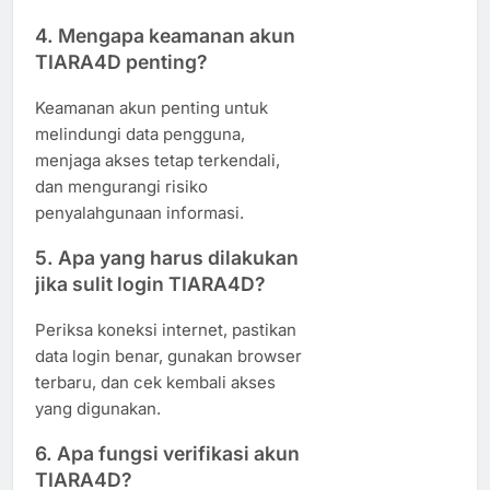
4. Mengapa keamanan akun
TIARA4D penting?
Keamanan akun penting untuk
melindungi data pengguna,
menjaga akses tetap terkendali,
dan mengurangi risiko
penyalahgunaan informasi.
5. Apa yang harus dilakukan
jika sulit login TIARA4D?
Periksa koneksi internet, pastikan
data login benar, gunakan browser
terbaru, dan cek kembali akses
yang digunakan.
6. Apa fungsi verifikasi akun
TIARA4D?