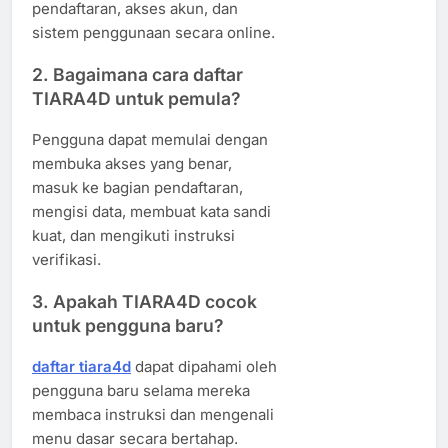
pendaftaran, akses akun, dan
sistem penggunaan secara online.
2. Bagaimana cara daftar
TIARA4D untuk pemula?
Pengguna dapat memulai dengan
membuka akses yang benar,
masuk ke bagian pendaftaran,
mengisi data, membuat kata sandi
kuat, dan mengikuti instruksi
verifikasi.
3. Apakah TIARA4D cocok
untuk pengguna baru?
daftar tiara4d
dapat dipahami oleh
pengguna baru selama mereka
membaca instruksi dan mengenali
menu dasar secara bertahap.