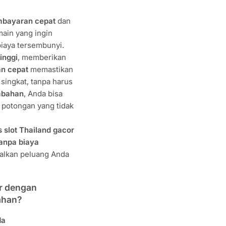
bayaran cepat
dan
main yang ingin
iaya tersembunyi.
inggi
, memberikan
n cepat
memastikan
ingkat, tanpa harus
mbahan
, Anda bisa
potongan yang tidak
s slot Thailand gacor
anpa biaya
alkan peluang Anda
or dengan
ahan?
da