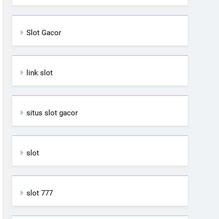
Slot Gacor
link slot
situs slot gacor
slot
slot 777