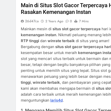
Main di Situs Slot Gacor Terpercaya H
Rasakan Kemenangan Instan
26d47ca
2 Years Ago
0
7 Mins
Mainkan mesin di
situs slot gacor terpercaya
hari 
kemenangan instan
. Nikmati peluang menang lebi
RTP tinggi
dan
winrate terbaik
di situs yang aman!
Bergabung dengan
situs slot gacor terpercaya hari
kesempatan besar untuk meraih
kemenangan inst
slot yang mencari situs terbaik untuk bermain da
besar, tetapi dengan begitu banyaknya pilihan yang 
penting untuk memilih situs yang tepat. Situs slot 
menawarkan peluang yang lebih besar dengan mes
tinggi
,
winrate terbaik
, dan pembayaran yang cepat. 
kami akan membahas mengapa bermain di
situs sl
adalah cara terbaik untuk meraih kemenangan lebi
menguntungkan
laris4d
.
1.
Mengapa Memilih Situs Slot Gacor Terper