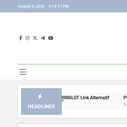
Skip
August 6, 2026
5:14:18 PM
to
content
Rea
Dapatkan P
um Membuka EDWINSLOT Link Alternatif
Panduan Memb
2 Weeks Ago
HEADLINES