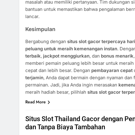
masalah atau memiliki pertanyaan. Tim dukungan 
bantuan untuk memastikan bahwa pengalaman berm
lancar.
Kesimpulan
Bergabung dengan
situs slot gacor terpercaya hari
peluang untuk meraih kemenangan instan
. Denga
terbaik
,
jackpot menggiurkan
, dan
bonus menarik
memberi pemain peluang lebih besar untuk meraih
cepat dan lebih besar. Dengan
pembayaran cepat
terjamin
, Anda dapat bermain dengan nyaman dan 
permainan. Jadi, jika Anda ingin merasakan
kemena
meraih hadiah besar, pilihlah
situs slot gacor terp
Read More
Situs Slot Thailand Gacor dengan P
dan Tanpa Biaya Tambahan