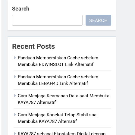
Search
SEARCH
Recent Posts
Panduan Membersihkan Cache sebelum
Membuka EDWINSLOT Link Alternatif
Panduan Membersihkan Cache sebelum
Membuka LEBAH4D Link Alternatif
Cara Menjaga Keamanan Data saat Membuka
KAYA787 Alternatif
Cara Menjaga Koneksi Tetap Stabil saat
Membuka KAYA787 Alternatif
KAYA787 sebagai Ekosistem Digital dengan