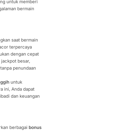
cang untuk memberi
galaman bermain
ngkan saat bermain
gacor terpercaya
kukan dengan cepat
 jackpot besar,
 tanpa penundaan
nggih
untuk
 ini, Anda dapat
ibadi dan keuangan
kan berbagai
bonus