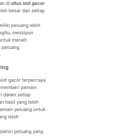
an di
situs slot gacor
ih besar dari setiap
liki peluang lebih
egitu, meskipun
 untuk meraih
n peluang
.
ring
slot gacor terpercaya
memberi pemain
 dalam setiap
n hasil yang lebih
pemain peluang untuk
ang lebih
enjamin peluang yang