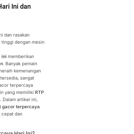
ari Ini dan
ini dan rasakan
h tinggi dengan mesin
 ini
memberikan
an
. Banyak pemain
n meraih kemenangan
tersedia, sangat
gacor terpercaya
in yang memiliki
RTP
Dalam artikel ini,
ot gacor terpercaya
h cepat dan
caya Hari Ini?