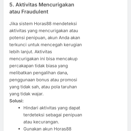
5.
Aktivitas Mencurigakan
atau Fraudulent
Jika sistem Horas88 mendeteksi
aktivitas yang mencurigakan atau
potensi penipuan, akun Anda akan
terkunci untuk mencegah kerugian
lebih lanjut. Aktivitas
mencurigakan ini bisa mencakup
percakapan tidak biasa yang
melibatkan pengalihan dana,
penggunaan bonus atau promosi
yang tidak sah, atau pola taruhan
yang tidak wajar.
Solusi:
Hindari aktivitas yang dapat
terdeteksi sebagai penipuan
atau kecurangan.
Gunakan akun Horas88