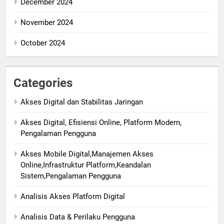
December 2024
November 2024
October 2024
Categories
Akses Digital dan Stabilitas Jaringan
Akses Digital, Efisiensi Online, Platform Modern,
Pengalaman Pengguna
Akses Mobile Digital,Manajemen Akses
Online,Infrastruktur Platform,Keandalan
Sistem,Pengalaman Pengguna
Analisis Akses Platform Digital
Analisis Data & Perilaku Pengguna