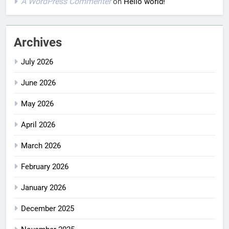
A WordPress Commenter
on
Hello world!
Archives
July 2026
June 2026
May 2026
April 2026
March 2026
February 2026
January 2026
December 2025