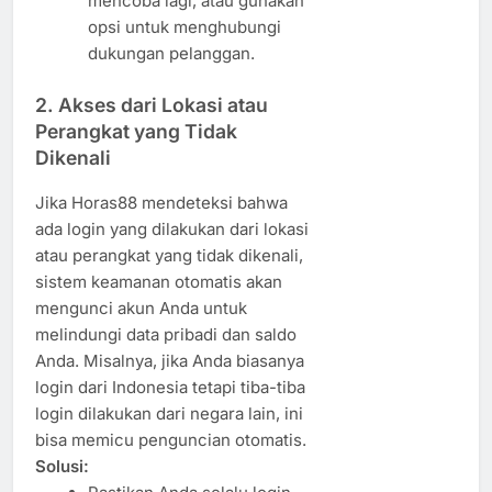
mencoba lagi, atau gunakan
opsi untuk menghubungi
dukungan pelanggan.
2.
Akses dari Lokasi atau
Perangkat yang Tidak
Dikenali
Jika Horas88 mendeteksi bahwa
ada login yang dilakukan dari lokasi
atau perangkat yang tidak dikenali,
sistem keamanan otomatis akan
mengunci akun Anda untuk
melindungi data pribadi dan saldo
Anda. Misalnya, jika Anda biasanya
login dari Indonesia tetapi tiba-tiba
login dilakukan dari negara lain, ini
bisa memicu penguncian otomatis.
Solusi: