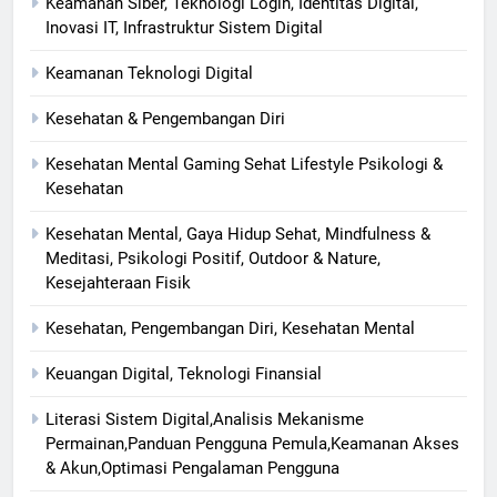
Keamanan Siber, Teknologi Login, Identitas Digital,
Inovasi IT, Infrastruktur Sistem Digital
Keamanan Teknologi Digital
Kesehatan & Pengembangan Diri
Kesehatan Mental Gaming Sehat Lifestyle Psikologi &
Kesehatan
Kesehatan Mental, Gaya Hidup Sehat, Mindfulness &
Meditasi, Psikologi Positif, Outdoor & Nature,
Kesejahteraan Fisik
Kesehatan, Pengembangan Diri, Kesehatan Mental
Keuangan Digital, Teknologi Finansial
Literasi Sistem Digital,Analisis Mekanisme
Permainan,Panduan Pengguna Pemula,Keamanan Akses
& Akun,Optimasi Pengalaman Pengguna