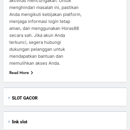
aktivitas mencurigakan. Untuk
menghindari masalah ini, pastikan
Anda mengikuti kebijakan platform,
menjaga informasi login tetap
aman, dan menggunakan Horas88
secara sah. Jika akun Anda
terkunci, segera hubungi
dukungan pelanggan untuk
mendapatkan bantuan dan
memulihkan akses Anda.
Read More
SLOT GACOR
link slot