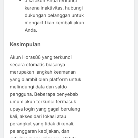
Jika akun Anda terkunci
karena inaktivitas, hubungi
dukungan pelanggan untuk
mengaktifkan kembali akun
Anda.
Kesimpulan
Akun Horas88 yang terkunci
secara otomatis biasanya
merupakan langkah keamanan
yang diambil oleh platform untuk
melindungi data dan saldo
pengguna. Beberapa penyebab
umum akun terkunci termasuk
upaya login yang gagal berulang
kali, akses dari lokasi atau
perangkat yang tidak dikenali,
pelanggaran kebijakan, dan