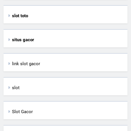
slot toto
situs gacor
link slot gacor
slot
Slot Gacor