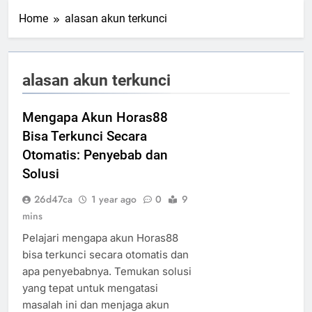
Home
alasan akun terkunci
alasan akun terkunci
Mengapa Akun Horas88
Bisa Terkunci Secara
Otomatis: Penyebab dan
Solusi
26d47ca
1 year ago
0
9
mins
Pelajari mengapa akun Horas88
bisa terkunci secara otomatis dan
apa penyebabnya. Temukan solusi
yang tepat untuk mengatasi
masalah ini dan menjaga akun