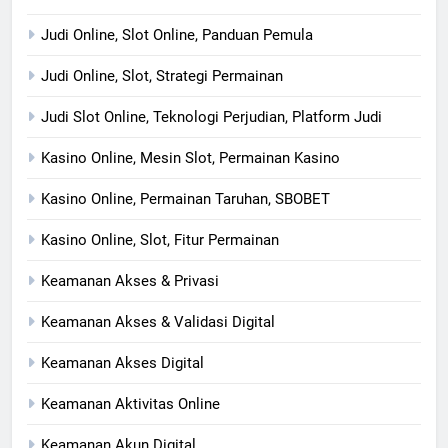
Judi Online, Slot Online, Panduan Pemula
Judi Online, Slot, Strategi Permainan
Judi Slot Online, Teknologi Perjudian, Platform Judi
Kasino Online, Mesin Slot, Permainan Kasino
Kasino Online, Permainan Taruhan, SBOBET
Kasino Online, Slot, Fitur Permainan
Keamanan Akses & Privasi
Keamanan Akses & Validasi Digital
Keamanan Akses Digital
Keamanan Aktivitas Online
Keamanan Akun Digital