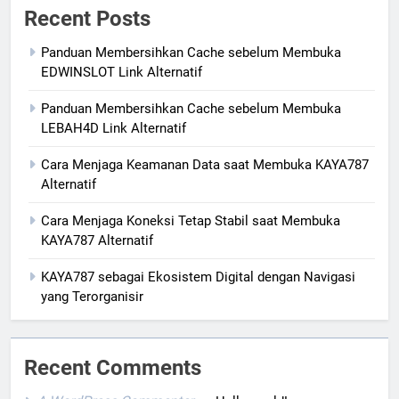
Recent Posts
Panduan Membersihkan Cache sebelum Membuka
EDWINSLOT Link Alternatif
Panduan Membersihkan Cache sebelum Membuka
LEBAH4D Link Alternatif
Cara Menjaga Keamanan Data saat Membuka KAYA787
Alternatif
Cara Menjaga Koneksi Tetap Stabil saat Membuka
KAYA787 Alternatif
KAYA787 sebagai Ekosistem Digital dengan Navigasi
yang Terorganisir
Recent Comments