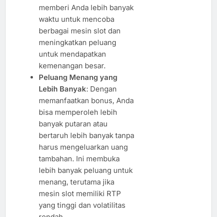
memberi Anda lebih banyak
waktu untuk mencoba
berbagai mesin slot dan
meningkatkan peluang
untuk mendapatkan
kemenangan besar.
Peluang Menang yang
Lebih Banyak
: Dengan
memanfaatkan bonus, Anda
bisa memperoleh lebih
banyak putaran atau
bertaruh lebih banyak tanpa
harus mengeluarkan uang
tambahan. Ini membuka
lebih banyak peluang untuk
menang, terutama jika
mesin slot memiliki RTP
yang tinggi dan volatilitas
rendah.