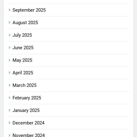
September 2025
August 2025
July 2025
June 2025
May 2025
April 2025
March 2025
February 2025
January 2025
December 2024
November 2024