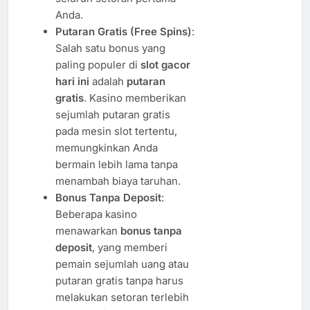
Anda.
Putaran Gratis (Free Spins)
:
Salah satu bonus yang
paling populer di
slot gacor
hari ini
adalah
putaran
gratis
. Kasino memberikan
sejumlah putaran gratis
pada mesin slot tertentu,
memungkinkan Anda
bermain lebih lama tanpa
menambah biaya taruhan.
Bonus Tanpa Deposit
:
Beberapa kasino
menawarkan
bonus tanpa
deposit
, yang memberi
pemain sejumlah uang atau
putaran gratis tanpa harus
melakukan setoran terlebih