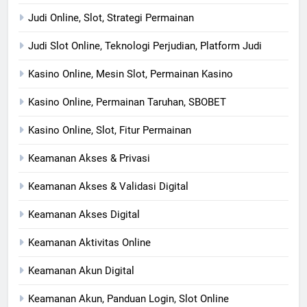
Judi Online, Slot, Strategi Permainan
Judi Slot Online, Teknologi Perjudian, Platform Judi
Kasino Online, Mesin Slot, Permainan Kasino
Kasino Online, Permainan Taruhan, SBOBET
Kasino Online, Slot, Fitur Permainan
Keamanan Akses & Privasi
Keamanan Akses & Validasi Digital
Keamanan Akses Digital
Keamanan Aktivitas Online
Keamanan Akun Digital
Keamanan Akun, Panduan Login, Slot Online