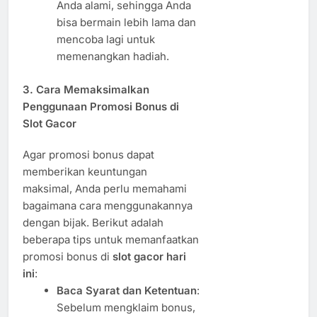
Anda alami, sehingga Anda
bisa bermain lebih lama dan
mencoba lagi untuk
memenangkan hadiah.
3.
Cara Memaksimalkan
Penggunaan Promosi Bonus di
Slot Gacor
Agar promosi bonus dapat
memberikan keuntungan
maksimal, Anda perlu memahami
bagaimana cara menggunakannya
dengan bijak. Berikut adalah
beberapa tips untuk memanfaatkan
promosi bonus di
slot gacor hari
ini
:
Baca Syarat dan Ketentuan
:
Sebelum mengklaim bonus,