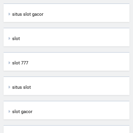
situs slot gacor
slot
slot 777
situs slot
slot gacor