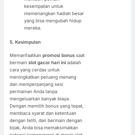
kesempatan untuk
memenangkan hadiah besar
yang bisa mengubah hidup
mereka.
5.
Kesimpulan
Memanfaatkan
promosi bonus
saat
bermain
slot gacor hari ini
adalah
cara yang cerdas untuk
meningkatkan peluang menang
dan memperpanjang sesi
permainan Anda tanpa
mengeluarkan banyak biaya.
Dengan memilih bonus yang tepat,
membaca syarat dan ketentuan
dengan teliti, dan bermain dengan
bijak, Anda bisa memaksimalkan
potensi kemenangan di mesin slot.