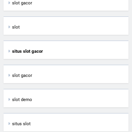
slot gacor
slot
situs slot gacor
slot gacor
slot demo
situs slot