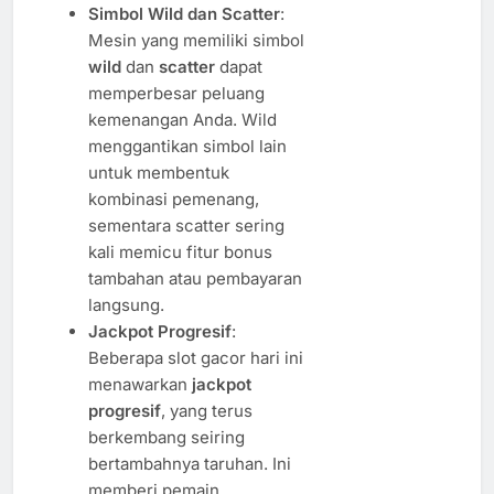
Simbol Wild dan Scatter
:
Mesin yang memiliki simbol
wild
dan
scatter
dapat
memperbesar peluang
kemenangan Anda. Wild
menggantikan simbol lain
untuk membentuk
kombinasi pemenang,
sementara scatter sering
kali memicu fitur bonus
tambahan atau pembayaran
langsung.
Jackpot Progresif
:
Beberapa slot gacor hari ini
menawarkan
jackpot
progresif
, yang terus
berkembang seiring
bertambahnya taruhan. Ini
memberi pemain