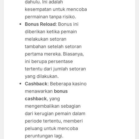
dahulu. Ini adalah
kesempatan untuk mencoba
permainan tanpa risiko.
Bonus Reload
: Bonus ini
diberikan ketika pemain
melakukan setoran
tambahan setelah setoran
pertama mereka. Biasanya,
ini berupa persentase
tertentu dari jumlah setoran
yang dilakukan.
Cashback
: Beberapa kasino
menawarkan
bonus
cashback
, yang
mengembalikan sebagian
dari kerugian pemain dalam
periode tertentu, memberi
peluang untuk mencoba
peruntungan lagi.