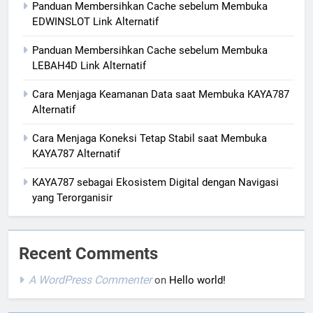
Panduan Membersihkan Cache sebelum Membuka
EDWINSLOT Link Alternatif
Panduan Membersihkan Cache sebelum Membuka
LEBAH4D Link Alternatif
Cara Menjaga Keamanan Data saat Membuka KAYA787
Alternatif
Cara Menjaga Koneksi Tetap Stabil saat Membuka
KAYA787 Alternatif
KAYA787 sebagai Ekosistem Digital dengan Navigasi
yang Terorganisir
Recent Comments
A WordPress Commenter
on
Hello world!