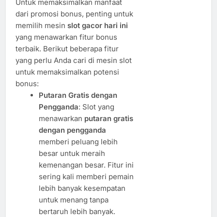
Untuk memaksimalkan manfaat
dari promosi bonus, penting untuk
memilih mesin
slot gacor hari ini
yang menawarkan fitur bonus
terbaik. Berikut beberapa fitur
yang perlu Anda cari di mesin slot
untuk memaksimalkan potensi
bonus:
Putaran Gratis dengan
Pengganda
: Slot yang
menawarkan
putaran gratis
dengan pengganda
memberi peluang lebih
besar untuk meraih
kemenangan besar. Fitur ini
sering kali memberi pemain
lebih banyak kesempatan
untuk menang tanpa
bertaruh lebih banyak.