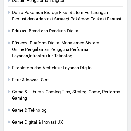
Desain Pengalaman Digital
Dunia Pokémon Biologi Fiksi Sistem Pertarungan
Evolusi dan Adaptasi Strategi Pokémon Edukasi Fantasi
Edukasi Brand dan Panduan Digital
Efisiensi Platform Digital,Manajemen Sistem
Online,Pengalaman Pengguna,Performa
Layanan,Infrastruktur Teknologi
Ekosistem dan Arsitektur Layanan Digital
Fitur & Inovasi Slot
Game & Hiburan, Gaming Tips, Strategi Game, Performa
Gaming
Game & Teknologi
Game Digital & Inovasi UX