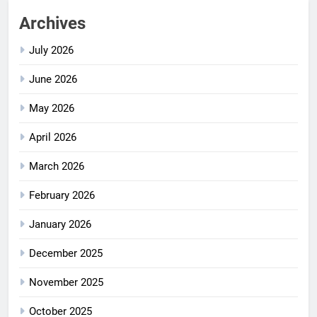
Archives
July 2026
June 2026
May 2026
April 2026
March 2026
February 2026
January 2026
December 2025
November 2025
October 2025