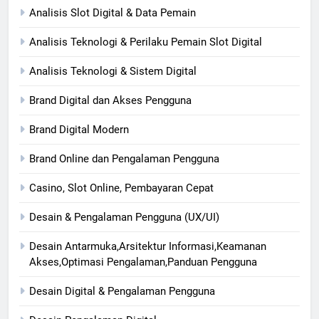
Analisis Slot Digital & Data Pemain
Analisis Teknologi & Perilaku Pemain Slot Digital
Analisis Teknologi & Sistem Digital
Brand Digital dan Akses Pengguna
Brand Digital Modern
Brand Online dan Pengalaman Pengguna
Casino, Slot Online, Pembayaran Cepat
Desain & Pengalaman Pengguna (UX/UI)
Desain Antarmuka,Arsitektur Informasi,Keamanan
Akses,Optimasi Pengalaman,Panduan Pengguna
Desain Digital & Pengalaman Pengguna