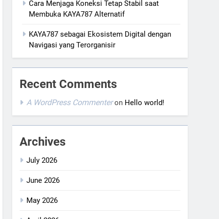
Cara Menjaga Koneksi Tetap Stabil saat
Membuka KAYA787 Alternatif
KAYA787 sebagai Ekosistem Digital dengan
Navigasi yang Terorganisir
Recent Comments
A WordPress Commenter
on
Hello world!
Archives
July 2026
June 2026
May 2026