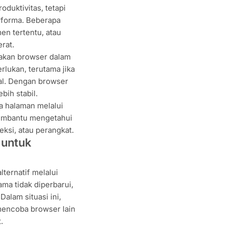
duktivitas, tetapi
rforma. Beberapa
n tertentu, atau
rat.
nakan browser dalam
rlukan, terutama jika
mal. Dengan browser
bih stabil.
a halaman melalui
membantu mengetahui
eksi, atau perangkat.
 untuk
ernatif melalui
ma tidak diperbarui,
alam situasi ini,
mencoba browser lain
.