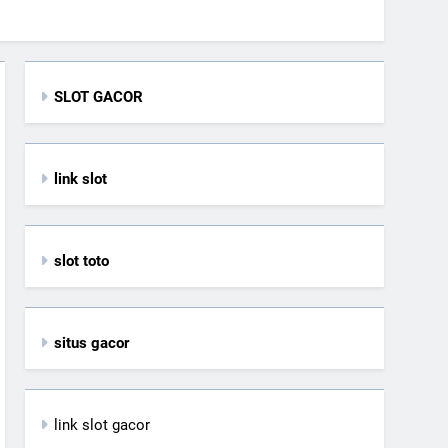
SLOT GACOR
link slot
slot toto
situs gacor
link slot gacor