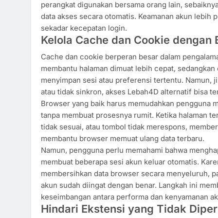
perangkat digunakan bersama orang lain, sebaikny
data akses secara otomatis. Keamanan akun lebih p
sekadar kecepatan login.
Kelola Cache dan Cookie dengan 
Cache dan cookie berperan besar dalam pengalam
membantu halaman dimuat lebih cepat, sedangkan 
menyimpan sesi atau preferensi tertentu. Namun, j
atau tidak sinkron, akses Lebah4D alternatif bisa t
Browser yang baik harus memudahkan pengguna 
tanpa membuat prosesnya rumit. Ketika halaman ter
tidak sesuai, atau tombol tidak merespons, membe
membantu browser memuat ulang data terbaru.
Namun, pengguna perlu memahami bahwa menghap
membuat beberapa sesi akun keluar otomatis. Kare
membersihkan data browser secara menyeluruh, pa
akun sudah diingat dengan benar. Langkah ini me
keseimbangan antara performa dan kenyamanan ak
Hindari Ekstensi yang Tidak Dipe