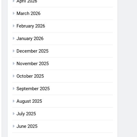
April 2026
March 2026
February 2026
January 2026
December 2025
November 2025
October 2025
September 2025
August 2025
July 2025
June 2025