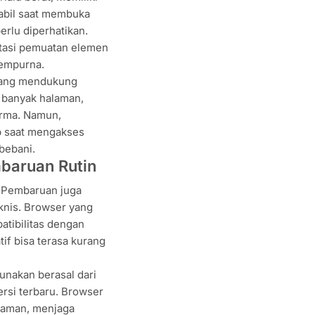
tabil saat membuka
rlu diperhatikan.
atasi pemuatan elemen
sempurna.
yang mendukung
 banyak halaman,
orma. Namun,
ab saat mengakses
bebani.
baruan Rutin
 Pembaruan juga
nis. Browser yang
atibilitas dengan
if bisa terasa kurang
nakan berasal dari
rsi terbaru. Browser
laman, menjaga