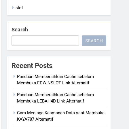
slot
Search
SEARCH
Recent Posts
Panduan Membersihkan Cache sebelum
Membuka EDWINSLOT Link Alternatif
Panduan Membersihkan Cache sebelum
Membuka LEBAH4D Link Alternatif
Cara Menjaga Keamanan Data saat Membuka
KAYA787 Alternatif