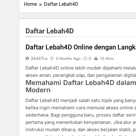
Home
Daftar Lebah4D
Daftar Lebah4D
Daftar Lebah4D Online dengan Lang
26d47ca
3 Months Ago
0
15 Mins
Daftar Lebah4D online lebih mudah dipahami melal
akses aman, perangkat siap, dan pengalaman digita
Memahami Daftar Lebah4D dalam 
Modern
Daftar Lebah4D menjadi salah satu topik yang bany
ketika ingin memahami cara memulai akses online s
sederhana. Bagi pengguna baru, proses daftar seri
pertama yang menentukan kenyamanan. Jika alur awa
instruksi mudah dibaca, dan akses berjalan stabil,