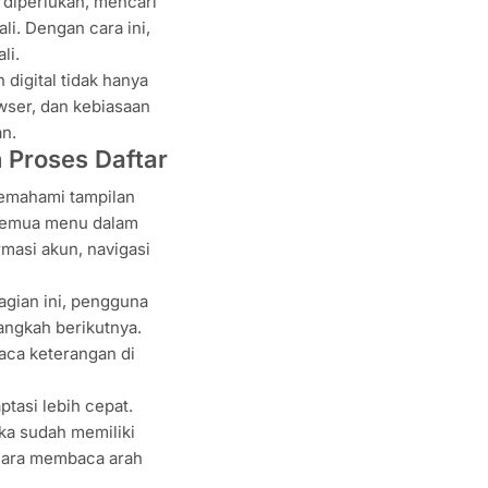
k diperlukan, mencari
li. Dengan cara ini,
li.
igital tidak hanya
wser, dan kebiasaan
n.
 Proses Daftar
memahami tampilan
 semua menu dalam
rmasi akun, navigasi
agian ini, pengguna
angkah berikutnya.
baca keterangan di
asi lebih cepat.
ka sudah memiliki
 cara membaca arah