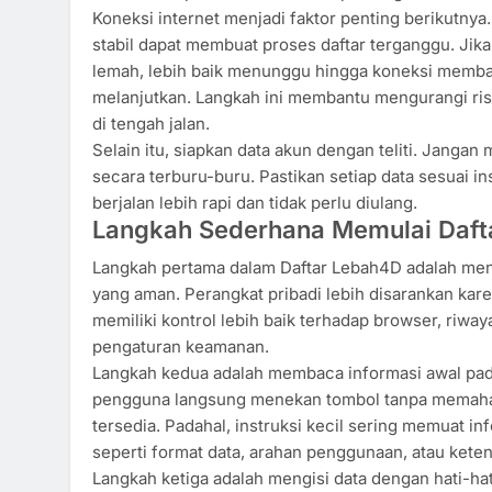
Koneksi internet menjadi faktor penting berikutnya.
stabil dapat membuat proses daftar terganggu. Jika
lemah, lebih baik menunggu hingga koneksi memb
melanjutkan. Langkah ini membantu mengurangi ris
di tengah jalan.
Selain itu, siapkan data akun dengan teliti. Jangan 
secara terburu-buru. Pastikan setiap data sesuai in
berjalan lebih rapi dan tidak perlu diulang.
Langkah Sederhana Memulai Daft
Langkah pertama dalam Daftar Lebah4D adalah me
yang aman. Perangkat pribadi lebih disarankan ka
memiliki kontrol lebih baik terhadap browser, riway
pengaturan keamanan.
Langkah kedua adalah membaca informasi awal pa
pengguna langsung menekan tombol tanpa memaha
tersedia. Padahal, instruksi kecil sering memuat in
seperti format data, arahan penggunaan, atau kete
Langkah ketiga adalah mengisi data dengan hati-hati