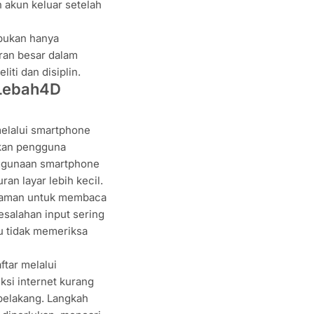
 akun keluar setelah
 bukan hanya
ran besar dalam
iti dan disiplin.
 Lebah4D
elalui smartphone
nkan pengguna
nggunaan smartphone
an layar lebih kecil.
nyaman untuk membaca
esalahan input sering
au tidak memeriksa
ftar melalui
ksi internet kurang
 belakang. Langkah