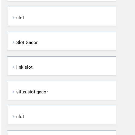
slot
Slot Gacor
link slot
situs slot gacor
slot