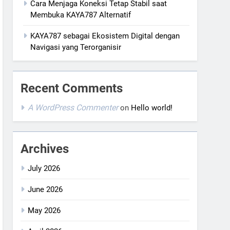
Cara Menjaga Koneksi Tetap Stabil saat
Membuka KAYA787 Alternatif
KAYA787 sebagai Ekosistem Digital dengan
Navigasi yang Terorganisir
Recent Comments
A WordPress Commenter
on
Hello world!
Archives
July 2026
June 2026
May 2026