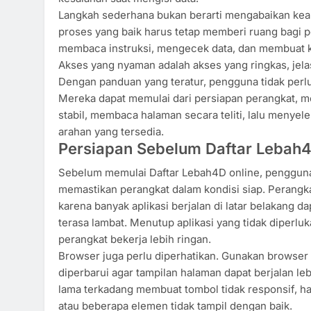
Langkah sederhana bukan berarti mengabaikan kea
proses yang baik harus tetap memberi ruang bagi 
membaca instruksi, mengecek data, dan membuat ka
Akses yang nyaman adalah akses yang ringkas, jela
Dengan panduan yang teratur, pengguna tidak per
Mereka dapat memulai dari persiapan perangkat, 
stabil, membaca halaman secara teliti, lalu menyel
arahan yang tersedia.
Persiapan Sebelum Daftar Lebah4
Sebelum memulai Daftar Lebah4D online, penggun
memastikan perangkat dalam kondisi siap. Perangkat
karena banyak aplikasi berjalan di latar belakang 
terasa lambat. Menutup aplikasi yang tidak diperl
perangkat bekerja lebih ringan.
Browser juga perlu diperhatikan. Gunakan browser
diperbarui agar tampilan halaman dapat berjalan le
lama terkadang membuat tombol tidak responsif, ha
atau beberapa elemen tidak tampil dengan baik.