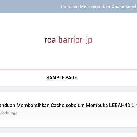
Panduan Membersihkan Cache sebel
Cara Menjaga Keamanan D
Cara Menjaga Koneksi Tetap St
Panduan Membersihkan Cache sebelum
l Barrier Japan
Panduan Membersihkan Cache sebel
roduk Perawatan Kulit Berkualitas Untuk Kulit Sensitif Dari Rea
Cara Menjaga Keamanan D
SAMPLE PAGE
Cara Menjaga Koneksi Tetap St
ersihkan Cache sebelum Membuka LEBAH4D Link Alternatif