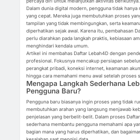
percaya diri untuk melanjutkan aktivitas berikutnya.
Dalam dunia digital modern, pengguna tidak hany
yang cepat. Mereka juga membutuhkan proses yan
tampilan yang tidak membingungkan, serta keaman
diperhatikan sejak awal. Karena itu, pembahasan D
perlu diarahkan pada langkah praktis, kebiasaan am
menghindari kendala umum.
Artikel ini membahas Daftar Lebah4D dengan pende
profesional. Fokusnya mencakup persiapan sebelu
perangkat pribadi, koneksi internet, keamanan aku
hingga cara memahami menu awal setelah proses s
Mengapa Langkah Sederhana Leb
Pengguna Baru?
Pengguna baru biasanya ingin proses yang tidak ru
membutuhkan arahan yang langsung menjawab keb
penjelasan yang berbelit-belit. Dalam proses Dafta
sederhana membantu pengguna memahami apa yang
bagian mana yang harus diperhatikan, dan bagaima
kesalahan saat mengisi data.