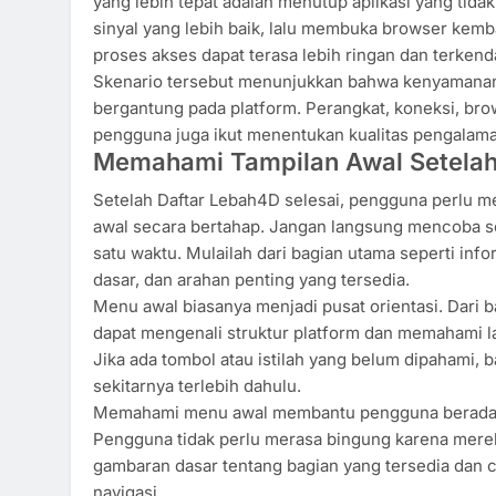
yang lebih tepat adalah menutup aplikasi yang tida
sinyal yang lebih baik, lalu membuka browser kemba
proses akses dapat terasa lebih ringan dan terkenda
Skenario tersebut menunjukkan bahwa kenyamanan d
bergantung pada platform. Perangkat, koneksi, bro
pengguna juga ikut menentukan kualitas pengalama
Memahami Tampilan Awal Setelah
Setelah Daftar Lebah4D selesai, pengguna perlu 
awal secara bertahap. Jangan langsung mencoba
satu waktu. Mulailah dari bagian utama seperti info
dasar, dan arahan penting yang tersedia.
Menu awal biasanya menjadi pusat orientasi. Dari b
dapat mengenali struktur platform dan memahami l
Jika ada tombol atau istilah yang belum dipahami, 
sekitarnya terlebih dahulu.
Memahami menu awal membantu pengguna beradapt
Pengguna tidak perlu merasa bingung karena mere
gambaran dasar tentang bagian yang tersedia dan
navigasi.