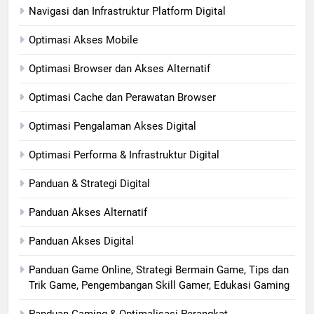
Navigasi dan Infrastruktur Platform Digital
Optimasi Akses Mobile
Optimasi Browser dan Akses Alternatif
Optimasi Cache dan Perawatan Browser
Optimasi Pengalaman Akses Digital
Optimasi Performa & Infrastruktur Digital
Panduan & Strategi Digital
Panduan Akses Alternatif
Panduan Akses Digital
Panduan Game Online, Strategi Bermain Game, Tips dan
Trik Game, Pengembangan Skill Gamer, Edukasi Gaming
Panduan Gaming & Optimalisasi Perangkat