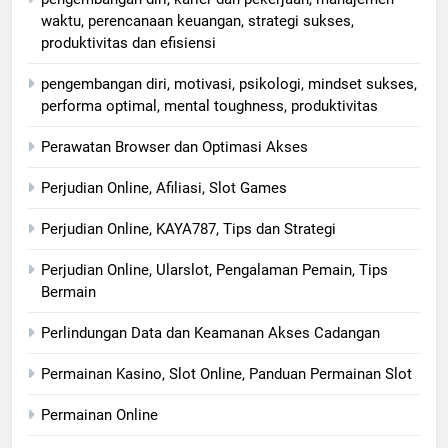
waktu, perencanaan keuangan, strategi sukses,
produktivitas dan efisiensi
pengembangan diri, motivasi, psikologi, mindset sukses,
performa optimal, mental toughness, produktivitas
Perawatan Browser dan Optimasi Akses
Perjudian Online, Afiliasi, Slot Games
Perjudian Online, KAYA787, Tips dan Strategi
Perjudian Online, Ularslot, Pengalaman Pemain, Tips
Bermain
Perlindungan Data dan Keamanan Akses Cadangan
Permainan Kasino, Slot Online, Panduan Permainan Slot
Permainan Online