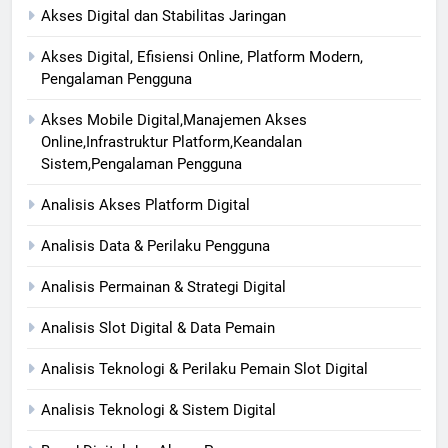
Akses Digital dan Stabilitas Jaringan
Akses Digital, Efisiensi Online, Platform Modern,
Pengalaman Pengguna
Akses Mobile Digital,Manajemen Akses
Online,Infrastruktur Platform,Keandalan
Sistem,Pengalaman Pengguna
Analisis Akses Platform Digital
Analisis Data & Perilaku Pengguna
Analisis Permainan & Strategi Digital
Analisis Slot Digital & Data Pemain
Analisis Teknologi & Perilaku Pemain Slot Digital
Analisis Teknologi & Sistem Digital