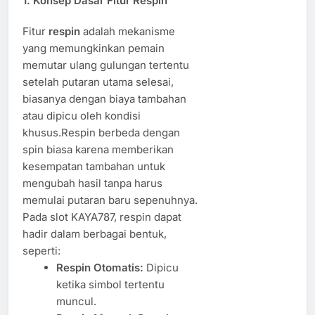
1. Konsep Dasar Fitur Respin
Fitur
respin
adalah mekanisme
yang memungkinkan pemain
memutar ulang gulungan tertentu
setelah putaran utama selesai,
biasanya dengan biaya tambahan
atau dipicu oleh kondisi
khusus.Respin berbeda dengan
spin biasa karena memberikan
kesempatan tambahan untuk
mengubah hasil tanpa harus
memulai putaran baru sepenuhnya.
Pada slot KAYA787, respin dapat
hadir dalam berbagai bentuk,
seperti:
Respin Otomatis:
Dipicu
ketika simbol tertentu
muncul.