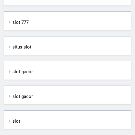
slot 777
situs slot
slot gacor
slot gacor
slot