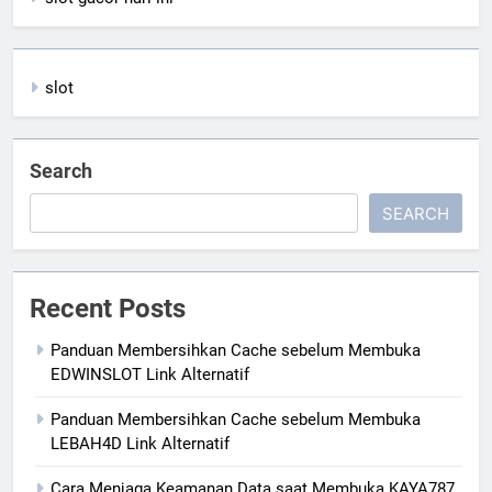
slot
Search
SEARCH
Recent Posts
Panduan Membersihkan Cache sebelum Membuka
EDWINSLOT Link Alternatif
Panduan Membersihkan Cache sebelum Membuka
LEBAH4D Link Alternatif
Cara Menjaga Keamanan Data saat Membuka KAYA787