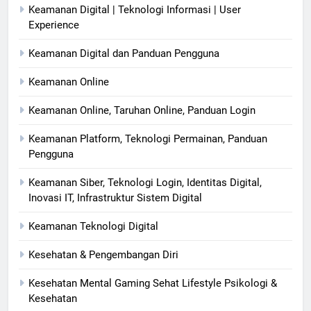
Keamanan Digital | Teknologi Informasi | User
Experience
Keamanan Digital dan Panduan Pengguna
Keamanan Online
Keamanan Online, Taruhan Online, Panduan Login
Keamanan Platform, Teknologi Permainan, Panduan
Pengguna
Keamanan Siber, Teknologi Login, Identitas Digital,
Inovasi IT, Infrastruktur Sistem Digital
Keamanan Teknologi Digital
Kesehatan & Pengembangan Diri
Kesehatan Mental Gaming Sehat Lifestyle Psikologi &
Kesehatan