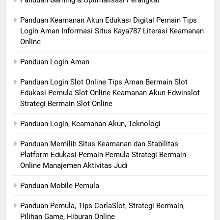
Panduan Keamanan Akun Edukasi Digital Pemain Tips
Login Aman Informasi Situs Kaya787 Literasi Keamanan
Online
Panduan Login Aman
Panduan Login Slot Online Tips Aman Bermain Slot
Edukasi Pemula Slot Online Keamanan Akun Edwinslot
Strategi Bermain Slot Online
Panduan Login, Keamanan Akun, Teknologi
Panduan Memilih Situs Keamanan dan Stabilitas
Platform Edukasi Pemain Pemula Strategi Bermain
Online Manajemen Aktivitas Judi
Panduan Mobile Pemula
Panduan Pemula, Tips CorlaSlot, Strategi Bermain,
Pilihan Game, Hiburan Online