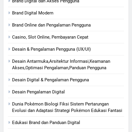
Brand Digital dan Akses Pengguna
Brand Digital Modern
Brand Online dan Pengalaman Pengguna
Casino, Slot Online, Pembayaran Cepat
Desain & Pengalaman Pengguna (UX/UI)
Desain Antarmuka,Arsitektur Informasi,Keamanan
Akses,Optimasi Pengalaman,Panduan Pengguna
Desain Digital & Pengalaman Pengguna
Desain Pengalaman Digital
Dunia Pokémon Biologi Fiksi Sistem Pertarungan
Evolusi dan Adaptasi Strategi Pokémon Edukasi Fantasi
Edukasi Brand dan Panduan Digital