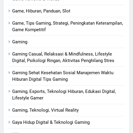
Game, Hiburan, Panduan, Slot
Game, Tips Gaming, Strategi, Peningkatan Keterampilan,
Game Kompetitif
Gaming
Gaming Casual, Relaksasi & Mindfulness, Lifestyle
Digital, Psikologi Ringan, Aktivitas Penghilang Stres
Gaming Sehat Kesehatan Sosial Manajemen Waktu
Hiburan Digital Tips Gaming
Gaming, Esports, Teknologi Hiburan, Edukasi Digital,
Lifestyle Gamer
Gaming, Teknologi, Virtual Reality
Gaya Hidup Digital & Teknologi Gaming