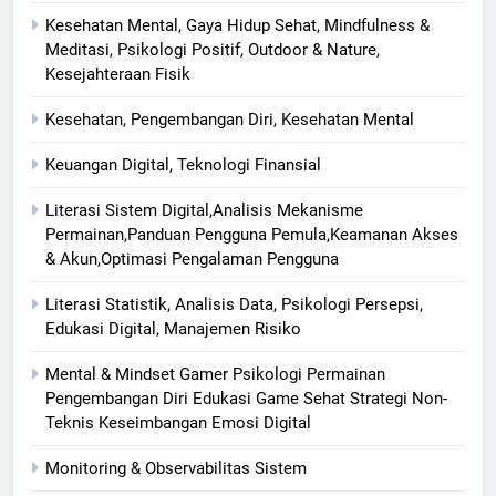
Kesehatan Mental, Gaya Hidup Sehat, Mindfulness &
Meditasi, Psikologi Positif, Outdoor & Nature,
Kesejahteraan Fisik
Kesehatan, Pengembangan Diri, Kesehatan Mental
Keuangan Digital, Teknologi Finansial
Literasi Sistem Digital,Analisis Mekanisme
Permainan,Panduan Pengguna Pemula,Keamanan Akses
& Akun,Optimasi Pengalaman Pengguna
Literasi Statistik, Analisis Data, Psikologi Persepsi,
Edukasi Digital, Manajemen Risiko
Mental & Mindset Gamer Psikologi Permainan
Pengembangan Diri Edukasi Game Sehat Strategi Non-
Teknis Keseimbangan Emosi Digital
Monitoring & Observabilitas Sistem