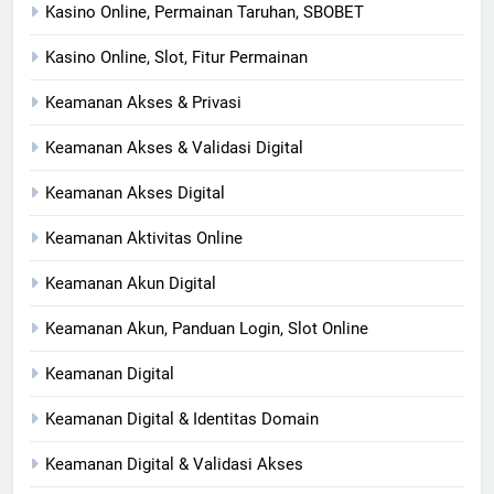
Kasino Online, Permainan Taruhan, SBOBET
Kasino Online, Slot, Fitur Permainan
Keamanan Akses & Privasi
Keamanan Akses & Validasi Digital
Keamanan Akses Digital
Keamanan Aktivitas Online
Keamanan Akun Digital
Keamanan Akun, Panduan Login, Slot Online
Keamanan Digital
Keamanan Digital & Identitas Domain
Keamanan Digital & Validasi Akses