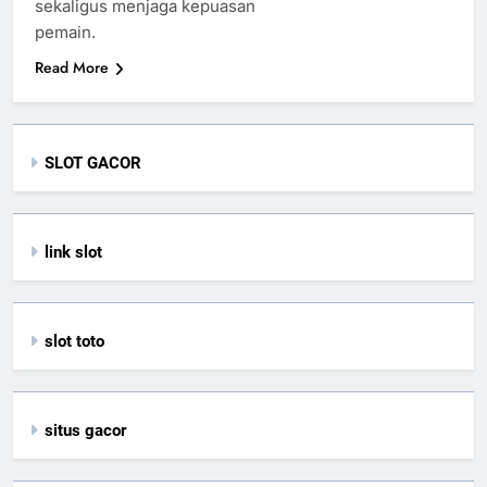
sekaligus menjaga kepuasan
pemain.
Read More
SLOT GACOR
link slot
slot toto
situs gacor