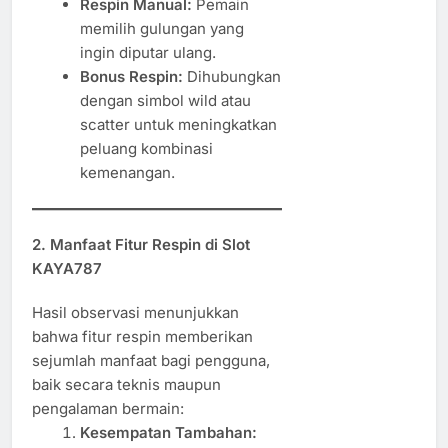
Respin Manual:
Pemain
memilih gulungan yang
ingin diputar ulang.
Bonus Respin:
Dihubungkan
dengan simbol wild atau
scatter untuk meningkatkan
peluang kombinasi
kemenangan.
2. Manfaat Fitur Respin di Slot
KAYA787
Hasil observasi menunjukkan
bahwa fitur respin memberikan
sejumlah manfaat bagi pengguna,
baik secara teknis maupun
pengalaman bermain:
Kesempatan Tambahan: