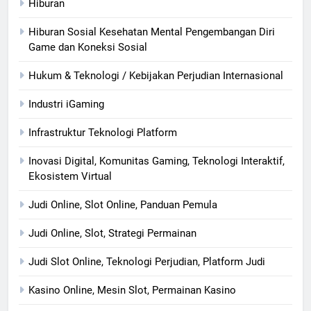
Hiburan
Hiburan Sosial Kesehatan Mental Pengembangan Diri
Game dan Koneksi Sosial
Hukum & Teknologi / Kebijakan Perjudian Internasional
Industri iGaming
Infrastruktur Teknologi Platform
Inovasi Digital, Komunitas Gaming, Teknologi Interaktif,
Ekosistem Virtual
Judi Online, Slot Online, Panduan Pemula
Judi Online, Slot, Strategi Permainan
Judi Slot Online, Teknologi Perjudian, Platform Judi
Kasino Online, Mesin Slot, Permainan Kasino