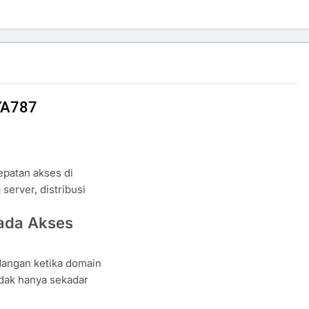
AYA787
patan akses di
erver, distribusi
pada Akses
angan ketika domain
idak hanya sekadar
.