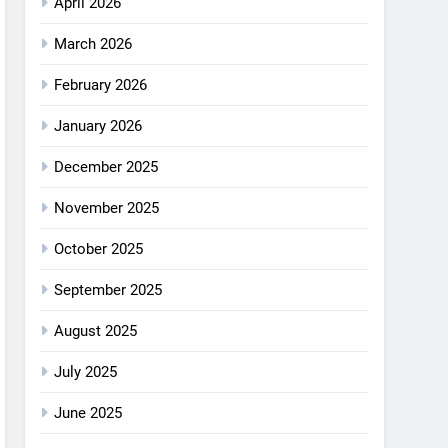
April 2026
March 2026
February 2026
January 2026
December 2025
November 2025
October 2025
September 2025
August 2025
July 2025
June 2025