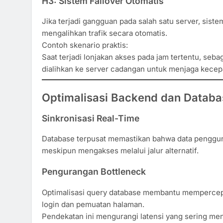
H3: Sistem Failover Otomatis
Jika terjadi gangguan pada salah satu server, sistem
mengalihkan trafik secara otomatis.
Contoh skenario praktis:
Saat terjadi lonjakan akses pada jam tertentu, seba
dialihkan ke server cadangan untuk menjaga kecepat
Optimalisasi Backend dan Databa
Sinkronisasi Real-Time
Database terpusat memastikan bahwa data penggun
meskipun mengakses melalui jalur alternatif.
Pengurangan Bottleneck
Optimalisasi query database membantu mempercepa
login dan pemuatan halaman.
Pendekatan ini mengurangi latensi yang sering me