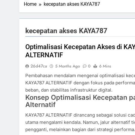
Home
kecepatan akses KAYA787
kecepatan akses KAYA787
Optimalisasi Kecepatan Akses di K
ALTERNATIF
26d47ca
5 Months Ago
0
6 Mins
Pembahasan mendalam mengenai optimalisasi kece
KAYA787 ALTERNATIF dengan fokus pada performa s
beban, dan stabilitas infrastruktur digital.
Konsep Optimalisasi Kecepatan 
Alternatif
KAYA787 ALTERNATIF dirancang sebagai solusi cad
utama mengalami kendala. Namun, jalur alternatif t
pengganti, melainkan bagian dari strategi performa