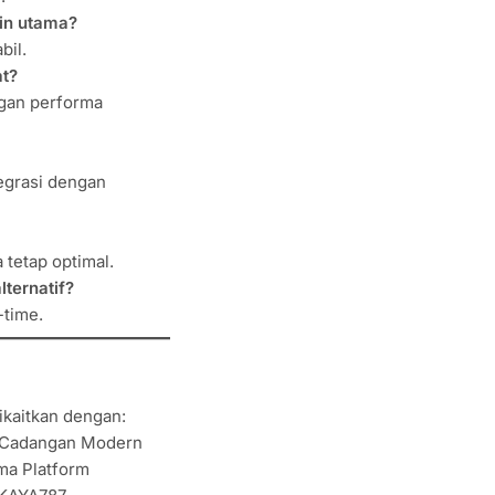
in utama?
bil.
at?
ngan performa
egrasi dengan
tetap optimal.
ternatif?
-time.
ikaitkan dengan:
 Cadangan Modern
ma Platform