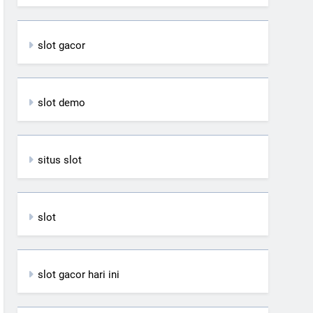
slot gacor
slot demo
situs slot
slot
slot gacor hari ini