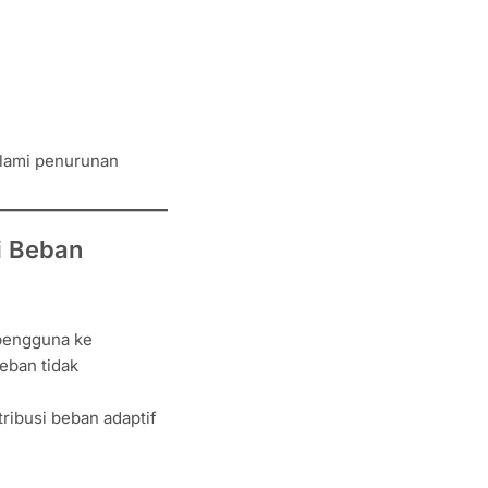
alami penurunan
si Beban
 pengguna ke
eban tidak
ribusi beban adaptif