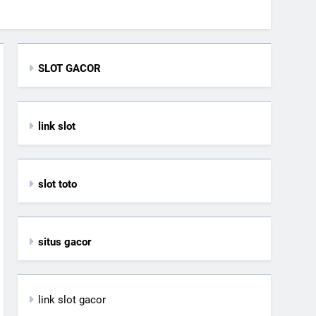
SLOT GACOR
link slot
slot toto
situs gacor
link slot gacor