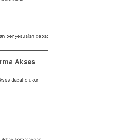
kan penyesuaian cepat
forma Akses
akses dapat diukur
njukkan kematangan