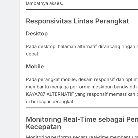
lambatnya akses.
Responsivitas Lintas Perangkat
Desktop
Pada desktop, halaman alternatif dirancang ringan 
cepat.
Mobile
Pada perangkat mobile, desain responsif dan opti
membantu menjaga performa meskipun bandwidth t
KAYA787 ALTERNATIF yang responsif memastikan 
di berbagai perangkat.
Monitoring Real-Time sebagai Pe
Kecepatan
Monitoring performa secara real-time membantu m