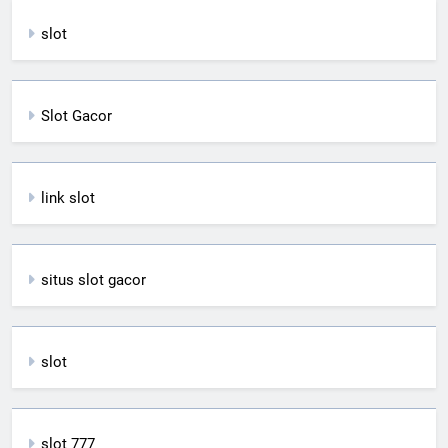
slot
Slot Gacor
link slot
situs slot gacor
slot
slot 777