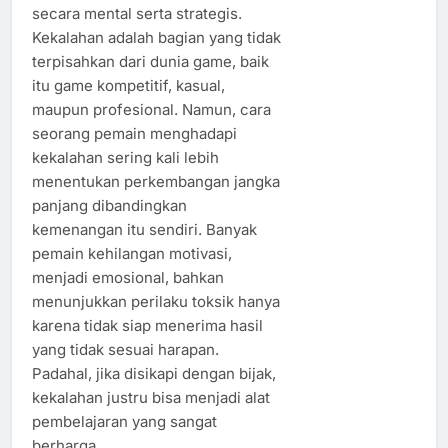
secara mental serta strategis.
Kekalahan adalah bagian yang tidak
terpisahkan dari dunia game, baik
itu game kompetitif, kasual,
maupun profesional. Namun, cara
seorang pemain menghadapi
kekalahan sering kali lebih
menentukan perkembangan jangka
panjang dibandingkan
kemenangan itu sendiri. Banyak
pemain kehilangan motivasi,
menjadi emosional, bahkan
menunjukkan perilaku toksik hanya
karena tidak siap menerima hasil
yang tidak sesuai harapan.
Padahal, jika disikapi dengan bijak,
kekalahan justru bisa menjadi alat
pembelajaran yang sangat
berharga.