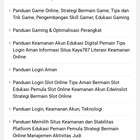
Panduan Game Online, Strategi Bermain Game, Tips dan
Trik Game, Pengembangan Skill Gamer, Edukasi Gaming
Panduan Gaming & Optimalisasi Perangkat
Panduan Keamanan Akun Edukasi Digital Pemain Tips
Login Aman Informasi Situs Kaya787 Literasi Keamanan
Online
Panduan Login Aman
Panduan Login Slot Online Tips Aman Bermain Slot
Edukasi Pemula Slot Online Keamanan Akun Edwinslot
Strategi Bermain Slot Online
Panduan Login, Keamanan Akun, Teknologi
Panduan Memilih Situs Keamanan dan Stabilitas
Platform Edukasi Pemain Pemula Strategi Bermain
Online Manajemen Aktivitas Judi