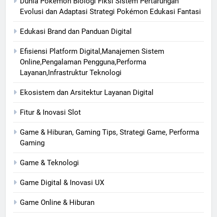
Dunia Pokémon Biologi Fiksi Sistem Pertarungan
Evolusi dan Adaptasi Strategi Pokémon Edukasi Fantasi
Edukasi Brand dan Panduan Digital
Efisiensi Platform Digital,Manajemen Sistem
Online,Pengalaman Pengguna,Performa
Layanan,Infrastruktur Teknologi
Ekosistem dan Arsitektur Layanan Digital
Fitur & Inovasi Slot
Game & Hiburan, Gaming Tips, Strategi Game, Performa
Gaming
Game & Teknologi
Game Digital & Inovasi UX
Game Online & Hiburan