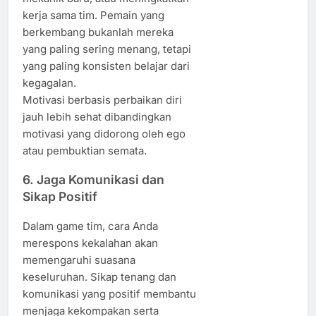
kerja sama tim. Pemain yang
berkembang bukanlah mereka
yang paling sering menang, tetapi
yang paling konsisten belajar dari
kegagalan.
Motivasi berbasis perbaikan diri
jauh lebih sehat dibandingkan
motivasi yang didorong oleh ego
atau pembuktian semata.
6. Jaga Komunikasi dan
Sikap Positif
Dalam game tim, cara Anda
merespons kekalahan akan
memengaruhi suasana
keseluruhan. Sikap tenang dan
komunikasi yang positif membantu
menjaga kekompakan serta