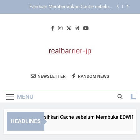
Skip
Cara Menjaga Keamanan Data saat Membuka
to
KAYA787 Alternatif
content
Cara Menjaga Koneksi Tetap Stabil saat
Membuka KAYA787 Alternatif
Panduan Membersihkan Cache sebelum
Membuka EDWINSLOT Link Alternatif
Panduan Membersihkan Cache sebelum
Membuka LEBAH4D Link Alternatif
Cara Menjaga Keamanan Data saat Membuka
KAYA787 Alternatif
Real Barrier
Dapatkan Produk Perawatan Kulit
Cara Menjaga Koneksi Tetap Stabil saat
NEWSLETTER
RANDOM NEWS
Japan
Membuka KAYA787 Alternatif
Berkualitas Untuk Kulit Sensitif Dari Real
Barrier Japan. Solusi Hidrasi Dan
MENU
Perlindungan Kulit.
nduan Membersihkan Cache sebelum Membuka EDWINSLOT Lin
HEADLINES
Weeks Ago