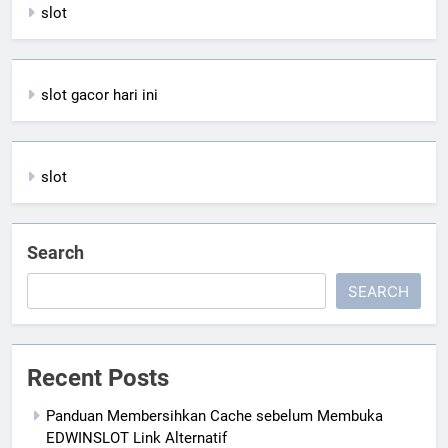
slot
slot gacor hari ini
slot
Search
SEARCH
Recent Posts
Panduan Membersihkan Cache sebelum Membuka
EDWINSLOT Link Alternatif