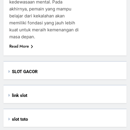
kedewasaan mental. Pada
akhirnya, pemain yang mampu
belajar dari kekalahan akan
memiliki fondasi yang jauh lebih
kuat untuk meraih kemenangan di
masa depan.
Read More
SLOT GACOR
link slot
slot toto