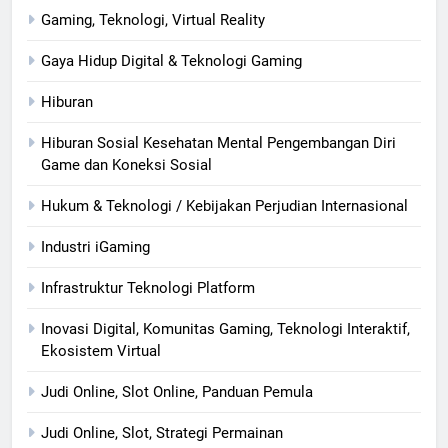
Gaming, Teknologi, Virtual Reality
Gaya Hidup Digital & Teknologi Gaming
Hiburan
Hiburan Sosial Kesehatan Mental Pengembangan Diri
Game dan Koneksi Sosial
Hukum & Teknologi / Kebijakan Perjudian Internasional
Industri iGaming
Infrastruktur Teknologi Platform
Inovasi Digital, Komunitas Gaming, Teknologi Interaktif,
Ekosistem Virtual
Judi Online, Slot Online, Panduan Pemula
Judi Online, Slot, Strategi Permainan