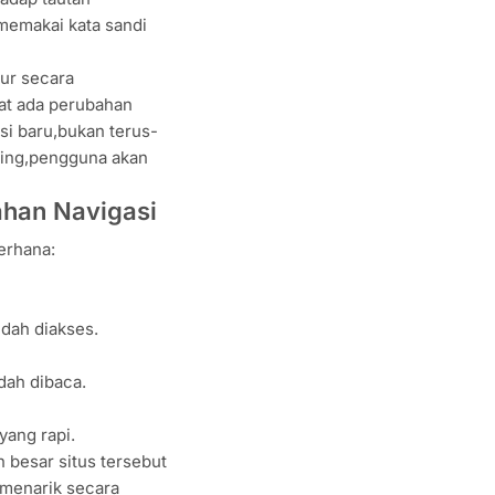
memakai kata sandi
ur secara
aat ada perubahan
asi baru,bukan terus-
ering,pengguna akan
ahan Navigasi
erhana:
udah diakses.
dah dibaca.
yang rapi.
 besar situs tersebut
menarik secara