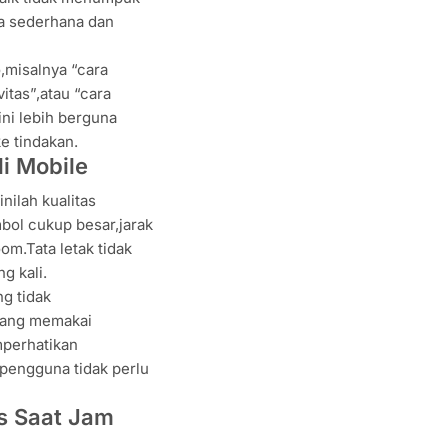
sa sederhana dan
,misalnya “cara
itas”,atau “cara
ini lebih berguna
e tindakan.
i Mobile
ilah kualitas
mbol cukup besar,jarak
m.Tata letak tidak
g kali.
ng tidak
yang memakai
mperhatikan
 pengguna tidak perlu
as Saat Jam