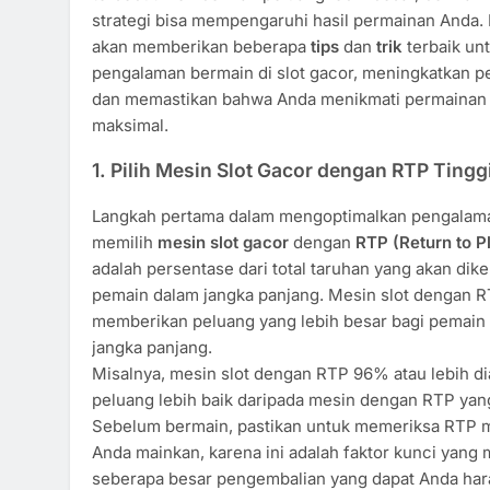
strategi bisa mempengaruhi hasil permainan Anda. D
akan memberikan beberapa
tips
dan
trik
terbaik un
pengalaman bermain di slot gacor, meningkatkan 
dan memastikan bahwa Anda menikmati permainan 
maksimal.
1.
Pilih Mesin Slot Gacor dengan RTP Tingg
Langkah pertama dalam mengoptimalkan pengalama
memilih
mesin slot gacor
dengan
RTP (Return to P
adalah persentase dari total taruhan yang akan di
pemain dalam jangka panjang. Mesin slot dengan RT
memberikan peluang yang lebih besar bagi pemain
jangka panjang.
Misalnya, mesin slot dengan RTP 96% atau lebih 
peluang lebih baik daripada mesin dengan RTP yang
Sebelum bermain, pastikan untuk memeriksa RTP me
Anda mainkan, karena ini adalah faktor kunci yan
seberapa besar pengembalian yang dapat Anda har