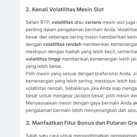
2.
Kenali Volatilitas Mesin Slot
Selain RTP,
volatilitas
atau
varians
mesin slot juga
penting dalam pengalaman bermain Anda. Volatilit
besar dan seberapa sering mesin memberikan ke
dengan
volatilitas rendah
memberikan kemenangan 
meskipun dengan hadiah yang lebih kecil, sement
volatilitas tinggi
memberikan kemenangan lebih jara
yang lebih besar.
Pilih mesin yang sesuai dengan preferensi Anda. Ji
kemenangan yang lebih sering, meskipun lebih keci
volatilitas rendah. Sebaliknya, jika Anda siap menga
besar untuk mengejar jackpot besar, pilih mesin deng
Menyesuaikan mesin dengan gaya bermain Anda 
pengalaman bermain lebih menyenangkan dan sesu
3.
Manfaatkan Fitur Bonus dan Putaran Gra
Salah satu cara untuk mengoptimalkan pengalaman 