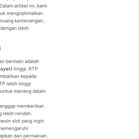
alam artikel ini, kami
tuk mengoptimalkan
peluang kemenangan,
dengan lebih
i
n bermain adalah
layer)
tinggi. RTP
kembalikan kepada
P lebih tinggi
 untuk menang dalam
dianggap memberikan
 lebih rendah.
sin slot yang ingin
g memengaruhi
apkan dari permainan.