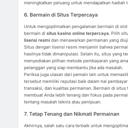
meningkatkan peluang untuk mendapatkan hadiah l
6.
Bermain di Situs Terpercaya
Untuk mengoptimalkan pengalaman bermain di slot 
bermain di
situs kasino online terpercaya
. Pilih si
lisensi resmi
dan menawarkan permainan yang diuji
Situs dengan lisensi resmi menjamin bahwa permain
hasilnya tidak dimanipulasi. Selain itu, situs yang t
menyediakan pilihan metode pembayaran yang ama
pelanggan yang siap membantu jika ada masalah.
Periksa juga ulasan dari pemain lain untuk memast
tersebut memiliki reputasi baik dalam hal pembaya
transaksi, dan kualitas permainan. Bermain di situs
membuat Anda lebih tenang dan fokus pada permai
tentang masalah teknis atau penipuan.
7.
Tetap Tenang dan Nikmati Permainan
Akhirnya, salah satu cara terbaik untuk mengopti