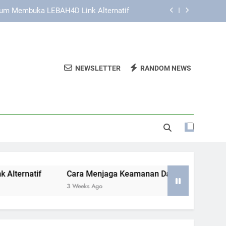
um Membuka LEBAH4D Link Alternatif
ata saat Membuka KAYA787 Alternatif
abil saat Membuka KAYA787 Alternatif
NEWSLETTER
RANDOM NEWS
 Membuka EDWINSLOT Link Alternatif
um Membuka LEBAH4D Link Alternatif
l Barrier Japan. Solusi Hidrasi Dan Perlindungan Kulit.
ata saat Membuka KAYA787 Alternatif
abil saat Membuka KAYA787 Alternatif
Cara Menjaga Keamanan Data saat Membuka KAYA787 A
3 Weeks Ago