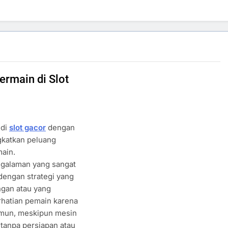
rmain di Slot
 di
slot gacor
dengan
ngkatkan peluang
ain.
galaman yang sangat
engan strategi yang
ngan atau yang
rhatian pemain karena
amun, meskipun mesin
tanpa persiapan atau