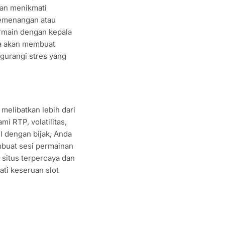
dan menikmati
kemenangan atau
ermain dengan kepala
da akan membuat
urangi stres yang
melibatkan lebih dari
 RTP, volatilitas,
l dengan bijak, Anda
buat sesi permainan
 situs terpercaya dan
ti keseruan slot