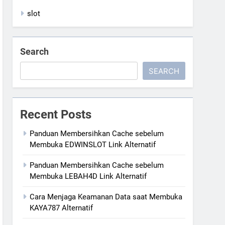
slot
Search
SEARCH
Recent Posts
Panduan Membersihkan Cache sebelum
Membuka EDWINSLOT Link Alternatif
Panduan Membersihkan Cache sebelum
Membuka LEBAH4D Link Alternatif
Cara Menjaga Keamanan Data saat Membuka
KAYA787 Alternatif