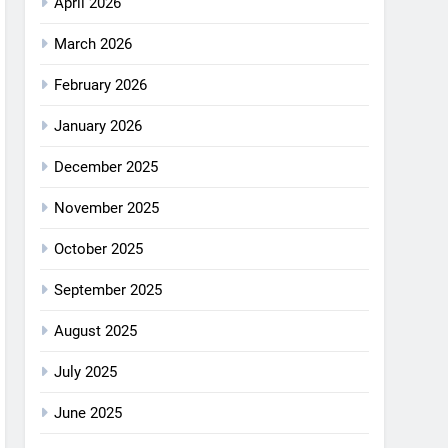
April 2026
March 2026
February 2026
January 2026
December 2025
November 2025
October 2025
September 2025
August 2025
July 2025
June 2025