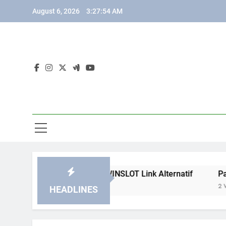
Skip
August 6, 2026
3:27:55 AM
to
content
Rea
Dapatkan P
um Membuka EDWINSLOT Link Alternatif
Panduan Memb
2 Weeks Ago
HEADLINES