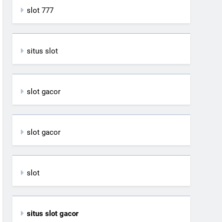
slot 777
situs slot
slot gacor
slot gacor
slot
situs slot gacor