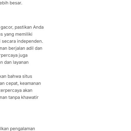
ebih besar.
gacor, pastikan Anda
tus yang memiliki
 secara independen.
an berjalan adil dan
erpercaya juga
n dan layanan
ikan bahwa situs
ran cepat, keamanan
 terpercaya akan
nan tanpa khawatir
malkan pengalaman