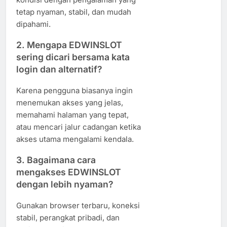
tetap nyaman, stabil, dan mudah
dipahami.
2. Mengapa EDWINSLOT
sering dicari bersama kata
login dan alternatif?
Karena pengguna biasanya ingin
menemukan akses yang jelas,
memahami halaman yang tepat,
atau mencari jalur cadangan ketika
akses utama mengalami kendala.
3. Bagaimana cara
mengakses EDWINSLOT
dengan lebih nyaman?
Gunakan browser terbaru, koneksi
stabil, perangkat pribadi, dan