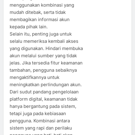
menggunakan kombinasi yang
mudah ditebak, serta tidak
membagikan informasi akun
kepada pihak lain.
Selain itu, penting juga untuk
selalu memeriksa kembali akses
yang digunakan. Hindari membuka
akun melalui sumber yang tidak
jelas. Jika tersedia fitur keamanan
tambahan, pengguna sebaiknya
mengaktifkannya untuk
meningkatkan perlindungan akun.
Dari sudut pandang pengelolaan
platform digital, keamanan tidak
hanya bergantung pada sistem,
tetapi juga pada kebiasaan
pengguna. Kombinasi antara
sistem yang rapi dan perilaku