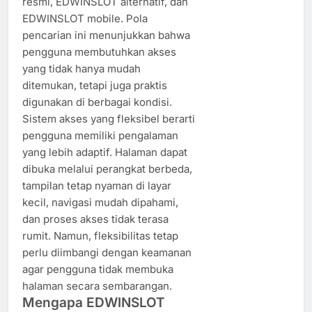
resmi, EDWINSLOT alternatif, dan
EDWINSLOT mobile. Pola
pencarian ini menunjukkan bahwa
pengguna membutuhkan akses
yang tidak hanya mudah
ditemukan, tetapi juga praktis
digunakan di berbagai kondisi.
Sistem akses yang fleksibel berarti
pengguna memiliki pengalaman
yang lebih adaptif. Halaman dapat
dibuka melalui perangkat berbeda,
tampilan tetap nyaman di layar
kecil, navigasi mudah dipahami,
dan proses akses tidak terasa
rumit. Namun, fleksibilitas tetap
perlu diimbangi dengan keamanan
agar pengguna tidak membuka
halaman secara sembarangan.
Mengapa EDWINSLOT