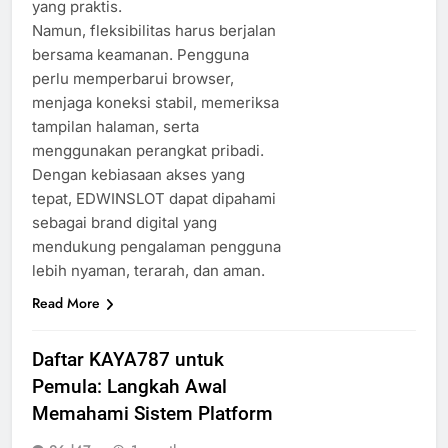
yang praktis.
Namun, fleksibilitas harus berjalan
bersama keamanan. Pengguna
perlu memperbarui browser,
menjaga koneksi stabil, memeriksa
tampilan halaman, serta
menggunakan perangkat pribadi.
Dengan kebiasaan akses yang
tepat, EDWINSLOT dapat dipahami
sebagai brand digital yang
mendukung pengalaman pengguna
lebih nyaman, terarah, dan aman.
Read More
Daftar KAYA787 untuk
Pemula: Langkah Awal
Memahami Sistem Platform