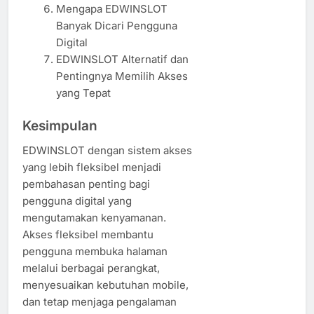
Mengapa EDWINSLOT
Banyak Dicari Pengguna
Digital
EDWINSLOT Alternatif dan
Pentingnya Memilih Akses
yang Tepat
Kesimpulan
EDWINSLOT dengan sistem akses
yang lebih fleksibel menjadi
pembahasan penting bagi
pengguna digital yang
mengutamakan kenyamanan.
Akses fleksibel membantu
pengguna membuka halaman
melalui berbagai perangkat,
menyesuaikan kebutuhan mobile,
dan tetap menjaga pengalaman