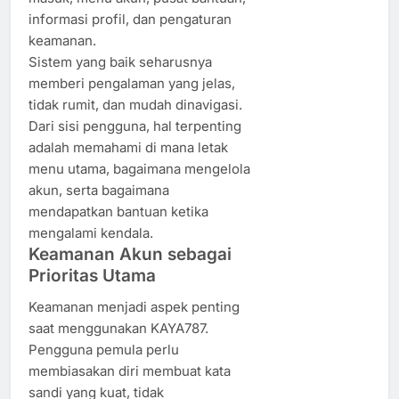
informasi profil, dan pengaturan
keamanan.
Sistem yang baik seharusnya
memberi pengalaman yang jelas,
tidak rumit, dan mudah dinavigasi.
Dari sisi pengguna, hal terpenting
adalah memahami di mana letak
menu utama, bagaimana mengelola
akun, serta bagaimana
mendapatkan bantuan ketika
mengalami kendala.
Keamanan Akun sebagai
Prioritas Utama
Keamanan menjadi aspek penting
saat menggunakan KAYA787.
Pengguna pemula perlu
membiasakan diri membuat kata
sandi yang kuat, tidak