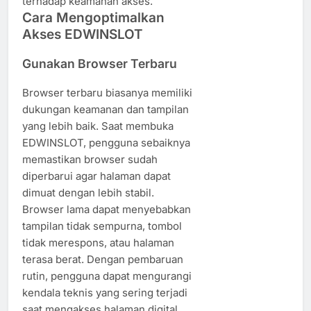
terhadap keamanan akses.
Cara Mengoptimalkan
Akses EDWINSLOT
Gunakan Browser Terbaru
Browser terbaru biasanya memiliki
dukungan keamanan dan tampilan
yang lebih baik. Saat membuka
EDWINSLOT, pengguna sebaiknya
memastikan browser sudah
diperbarui agar halaman dapat
dimuat dengan lebih stabil.
Browser lama dapat menyebabkan
tampilan tidak sempurna, tombol
tidak merespons, atau halaman
terasa berat. Dengan pembaruan
rutin, pengguna dapat mengurangi
kendala teknis yang sering terjadi
saat mengakses halaman digital.