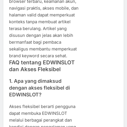
browser terbaru, keamanan akun,
navigasi praktis, akses mobile, dan
halaman valid dapat memperkuat
konteks tanpa membuat artikel
terasa berulang. Artikel yang
disusun dengan jelas akan lebih
bermanfaat bagi pembaca
sekaligus membantu memperkuat
brand keyword secara sehat.
FAQ tentang EDWINSLOT
dan Akses Fleksibel
1. Apa yang dimaksud
dengan akses fleksibel di
EDWINSLOT?
Akses fleksibel berarti pengguna
dapat membuka EDWINSLOT
melalui berbagai perangkat dan
kondisi dengan pengalaman yang