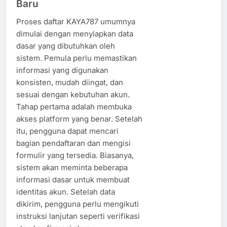
Baru
Proses daftar KAYA787 umumnya
dimulai dengan menyiapkan data
dasar yang dibutuhkan oleh
sistem. Pemula perlu memastikan
informasi yang digunakan
konsisten, mudah diingat, dan
sesuai dengan kebutuhan akun.
Tahap pertama adalah membuka
akses platform yang benar. Setelah
itu, pengguna dapat mencari
bagian pendaftaran dan mengisi
formulir yang tersedia. Biasanya,
sistem akan meminta beberapa
informasi dasar untuk membuat
identitas akun. Setelah data
dikirim, pengguna perlu mengikuti
instruksi lanjutan seperti verifikasi