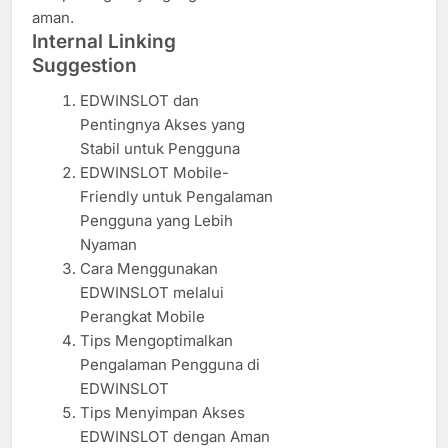
aman.
Internal Linking
Suggestion
EDWINSLOT dan
Pentingnya Akses yang
Stabil untuk Pengguna
EDWINSLOT Mobile-
Friendly untuk Pengalaman
Pengguna yang Lebih
Nyaman
Cara Menggunakan
EDWINSLOT melalui
Perangkat Mobile
Tips Mengoptimalkan
Pengalaman Pengguna di
EDWINSLOT
Tips Menyimpan Akses
EDWINSLOT dengan Aman