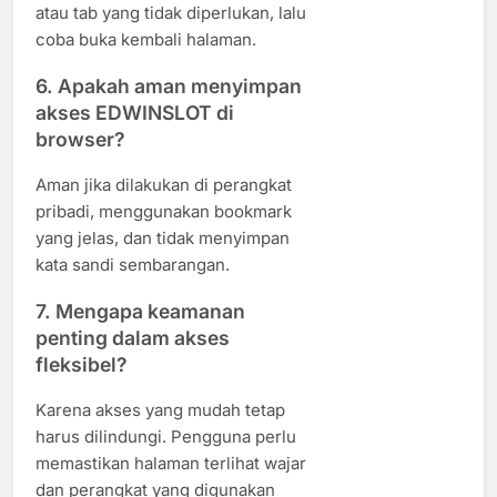
atau tab yang tidak diperlukan, lalu
coba buka kembali halaman.
6. Apakah aman menyimpan
akses EDWINSLOT di
browser?
Aman jika dilakukan di perangkat
pribadi, menggunakan bookmark
yang jelas, dan tidak menyimpan
kata sandi sembarangan.
7. Mengapa keamanan
penting dalam akses
fleksibel?
Karena akses yang mudah tetap
harus dilindungi. Pengguna perlu
memastikan halaman terlihat wajar
dan perangkat yang digunakan