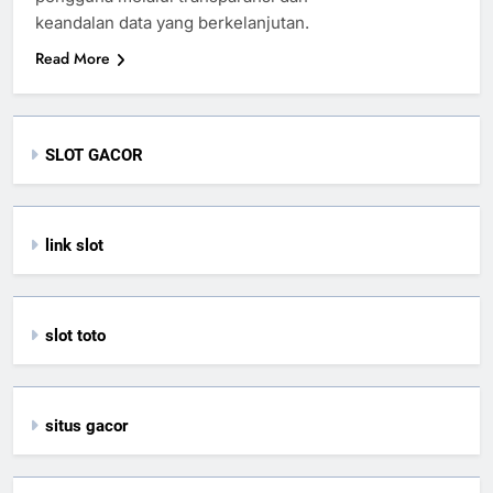
keandalan data yang berkelanjutan.
Read More
SLOT GACOR
link slot
slot toto
situs gacor