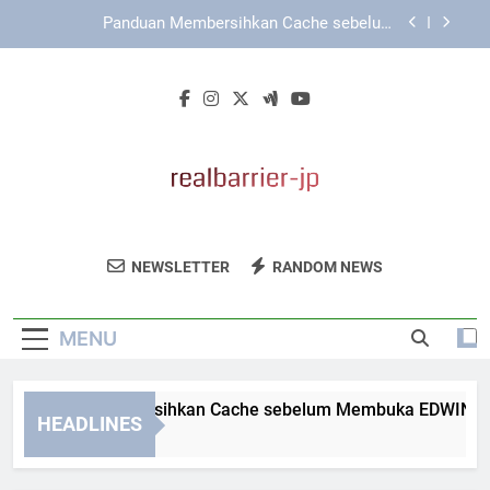
Skip
Cara Menjaga Keamanan Data saat Membuka
to
KAYA787 Alternatif
content
Cara Menjaga Koneksi Tetap Stabil saat
Membuka KAYA787 Alternatif
Panduan Membersihkan Cache sebelum
Membuka EDWINSLOT Link Alternatif
Panduan Membersihkan Cache sebelum
Membuka LEBAH4D Link Alternatif
Cara Menjaga Keamanan Data saat Membuka
KAYA787 Alternatif
Real Barrier
Dapatkan Produk Perawatan Kulit
Cara Menjaga Koneksi Tetap Stabil saat
NEWSLETTER
RANDOM NEWS
Japan
Membuka KAYA787 Alternatif
Berkualitas Untuk Kulit Sensitif Dari Real
Barrier Japan. Solusi Hidrasi Dan
MENU
Perlindungan Kulit.
nduan Membersihkan Cache sebelum Membuka EDWINSLOT Lin
HEADLINES
Weeks Ago