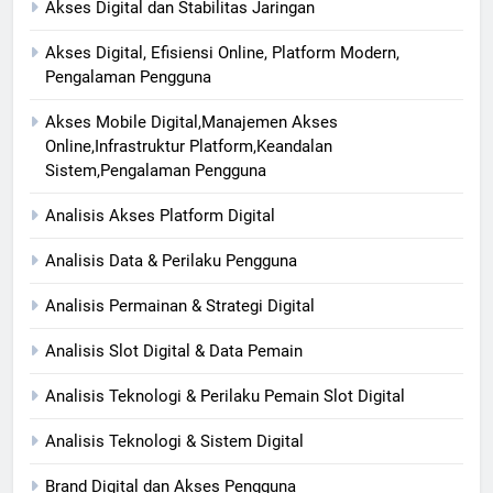
Akses Digital dan Stabilitas Jaringan
Akses Digital, Efisiensi Online, Platform Modern,
Pengalaman Pengguna
Akses Mobile Digital,Manajemen Akses
Online,Infrastruktur Platform,Keandalan
Sistem,Pengalaman Pengguna
Analisis Akses Platform Digital
Analisis Data & Perilaku Pengguna
Analisis Permainan & Strategi Digital
Analisis Slot Digital & Data Pemain
Analisis Teknologi & Perilaku Pemain Slot Digital
Analisis Teknologi & Sistem Digital
Brand Digital dan Akses Pengguna