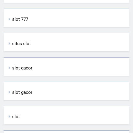
slot 777
situs slot
slot gacor
slot gacor
slot