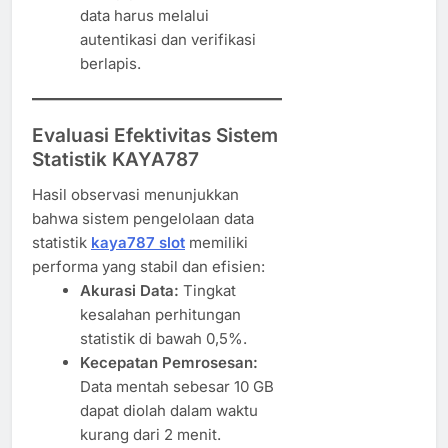
data harus melalui
autentikasi dan verifikasi
berlapis.
Evaluasi Efektivitas Sistem
Statistik KAYA787
Hasil observasi menunjukkan
bahwa sistem pengelolaan data
statistik
kaya787 slot
memiliki
performa yang stabil dan efisien:
Akurasi Data:
Tingkat
kesalahan perhitungan
statistik di bawah 0,5%.
Kecepatan Pemrosesan:
Data mentah sebesar 10 GB
dapat diolah dalam waktu
kurang dari 2 menit.