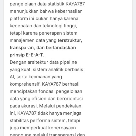
pengelolaan data statistik KAYA787
menunjukkan bahwa keberhasilan
platform ini bukan hanya karena
kecepatan dan teknologi tinggi,
tetapi karena penerapan sistem
manajemen data yang
terstruktur,
transparan, dan berlandaskan
prinsip E-E-A-T
.
Dengan arsitektur data pipeline
yang kuat, sistem analitik berbasis
AI, serta keamanan yang
komprehensif, KAYA787 berhasil
menciptakan fondasi pengelolaan
data yang efisien dan berorientasi
pada akurasi. Melalui pendekatan
ini, KAYA787 tidak hanya menjaga
stabilitas performa sistem, tetapi
juga memperkuat kepercayaan
pengguna melalui transparansi dan