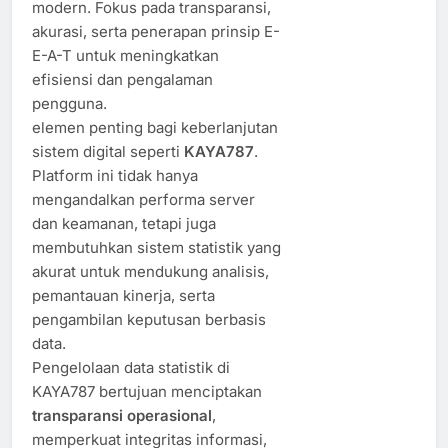
modern. Fokus pada transparansi,
akurasi, serta penerapan prinsip E-
E-A-T untuk meningkatkan
efisiensi dan pengalaman
pengguna.
elemen penting bagi keberlanjutan
sistem digital seperti
KAYA787
.
Platform ini tidak hanya
mengandalkan performa server
dan keamanan, tetapi juga
membutuhkan sistem statistik yang
akurat untuk mendukung analisis,
pemantauan kinerja, serta
pengambilan keputusan berbasis
data.
Pengelolaan data statistik di
KAYA787 bertujuan menciptakan
transparansi operasional
,
memperkuat integritas informasi,