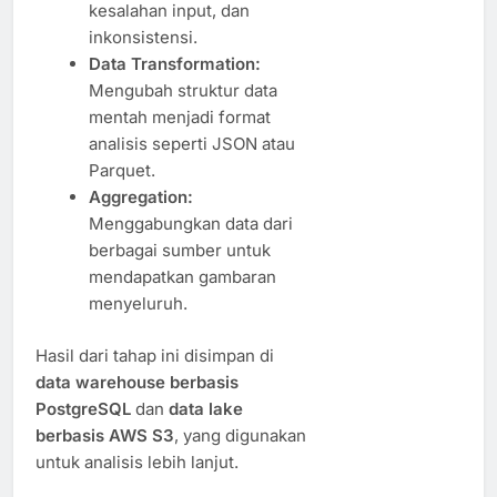
kesalahan input, dan
inkonsistensi.
Data Transformation:
Mengubah struktur data
mentah menjadi format
analisis seperti JSON atau
Parquet.
Aggregation:
Menggabungkan data dari
berbagai sumber untuk
mendapatkan gambaran
menyeluruh.
Hasil dari tahap ini disimpan di
data warehouse berbasis
PostgreSQL
dan
data lake
berbasis AWS S3
, yang digunakan
untuk analisis lebih lanjut.