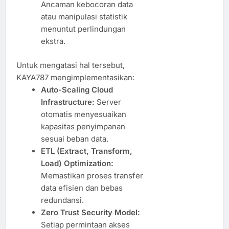
Ancaman kebocoran data
atau manipulasi statistik
menuntut perlindungan
ekstra.
Untuk mengatasi hal tersebut,
KAYA787 mengimplementasikan:
Auto-Scaling Cloud
Infrastructure:
Server
otomatis menyesuaikan
kapasitas penyimpanan
sesuai beban data.
ETL (Extract, Transform,
Load) Optimization:
Memastikan proses transfer
data efisien dan bebas
redundansi.
Zero Trust Security Model:
Setiap permintaan akses