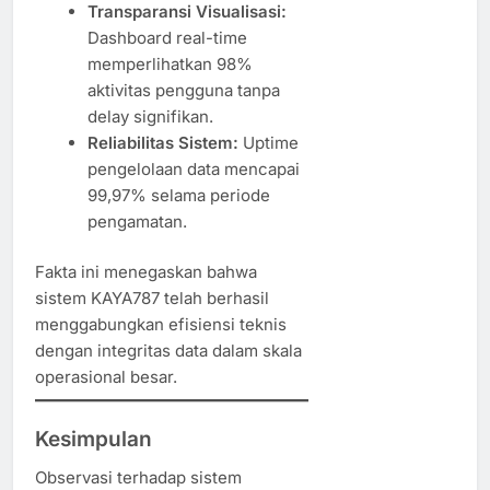
Transparansi Visualisasi:
Dashboard real-time
memperlihatkan 98%
aktivitas pengguna tanpa
delay signifikan.
Reliabilitas Sistem:
Uptime
pengelolaan data mencapai
99,97% selama periode
pengamatan.
Fakta ini menegaskan bahwa
sistem KAYA787 telah berhasil
menggabungkan efisiensi teknis
dengan integritas data dalam skala
operasional besar.
Kesimpulan
Observasi terhadap sistem