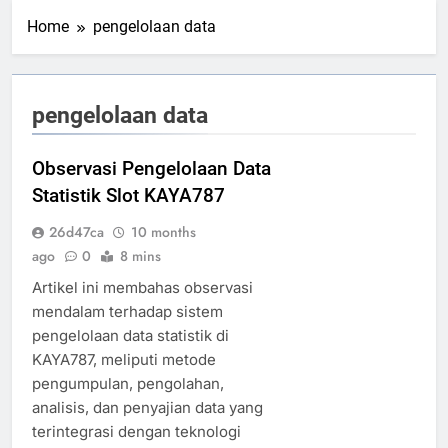
Home
pengelolaan data
pengelolaan data
Observasi Pengelolaan Data
Statistik Slot KAYA787
26d47ca
10 months
ago
0
8 mins
Artikel ini membahas observasi
mendalam terhadap sistem
pengelolaan data statistik di
KAYA787, meliputi metode
pengumpulan, pengolahan,
analisis, dan penyajian data yang
terintegrasi dengan teknologi