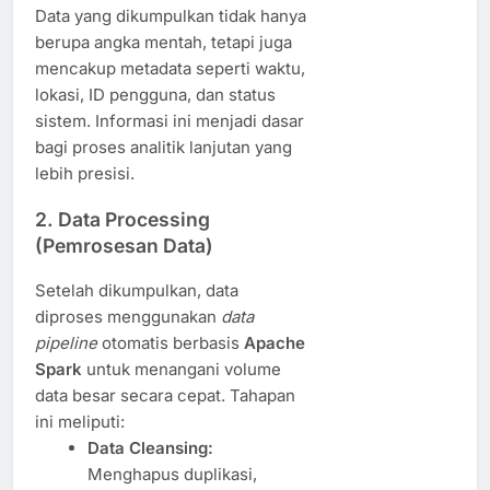
Data yang dikumpulkan tidak hanya
berupa angka mentah, tetapi juga
mencakup metadata seperti waktu,
lokasi, ID pengguna, dan status
sistem. Informasi ini menjadi dasar
bagi proses analitik lanjutan yang
lebih presisi.
2.
Data Processing
(Pemrosesan Data)
Setelah dikumpulkan, data
diproses menggunakan
data
pipeline
otomatis berbasis
Apache
Spark
untuk menangani volume
data besar secara cepat. Tahapan
ini meliputi:
Data Cleansing:
Menghapus duplikasi,