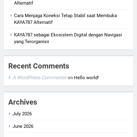
Alternatif
Cara Menjaga Koneksi Tetap Stabil saat Membuka
KAYA787 Alternatif
KAYA787 sebagai Ekosistem Digital dengan Navigasi
yang Terorganisir
Recent Comments
A WordPress Commenter
on
Hello world!
Archives
July 2026
June 2026