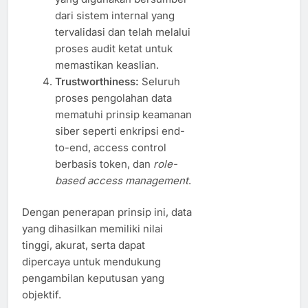
dari sistem internal yang
tervalidasi dan telah melalui
proses audit ketat untuk
memastikan keaslian.
Trustworthiness:
Seluruh
proses pengolahan data
mematuhi prinsip keamanan
siber seperti enkripsi end-
to-end, access control
berbasis token, dan
role-
based access management
.
Dengan penerapan prinsip ini, data
yang dihasilkan memiliki nilai
tinggi, akurat, serta dapat
dipercaya untuk mendukung
pengambilan keputusan yang
objektif.