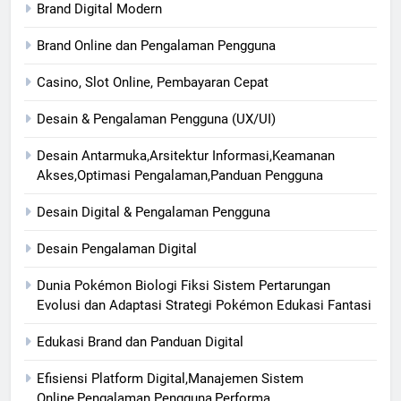
Brand Digital Modern
Brand Online dan Pengalaman Pengguna
Casino, Slot Online, Pembayaran Cepat
Desain & Pengalaman Pengguna (UX/UI)
Desain Antarmuka,Arsitektur Informasi,Keamanan
Akses,Optimasi Pengalaman,Panduan Pengguna
Desain Digital & Pengalaman Pengguna
Desain Pengalaman Digital
Dunia Pokémon Biologi Fiksi Sistem Pertarungan
Evolusi dan Adaptasi Strategi Pokémon Edukasi Fantasi
Edukasi Brand dan Panduan Digital
Efisiensi Platform Digital,Manajemen Sistem
Online,Pengalaman Pengguna,Performa