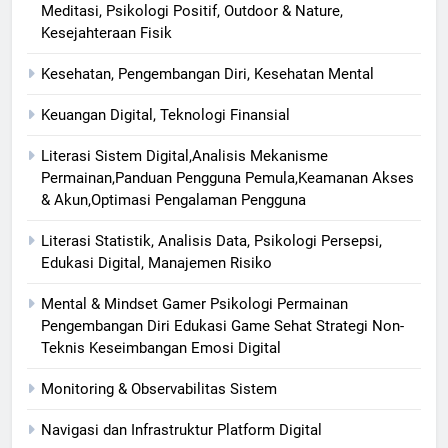
Meditasi, Psikologi Positif, Outdoor & Nature,
Kesejahteraan Fisik
Kesehatan, Pengembangan Diri, Kesehatan Mental
Keuangan Digital, Teknologi Finansial
Literasi Sistem Digital,Analisis Mekanisme
Permainan,Panduan Pengguna Pemula,Keamanan Akses
& Akun,Optimasi Pengalaman Pengguna
Literasi Statistik, Analisis Data, Psikologi Persepsi,
Edukasi Digital, Manajemen Risiko
Mental & Mindset Gamer Psikologi Permainan
Pengembangan Diri Edukasi Game Sehat Strategi Non-
Teknis Keseimbangan Emosi Digital
Monitoring & Observabilitas Sistem
Navigasi dan Infrastruktur Platform Digital