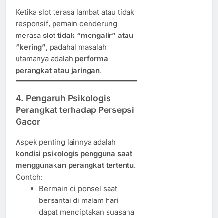
Ketika slot terasa lambat atau tidak
responsif, pemain cenderung
merasa
slot tidak “mengalir” atau
“kering”
, padahal masalah
utamanya adalah
performa
perangkat atau jaringan
.
4. Pengaruh Psikologis
Perangkat terhadap Persepsi
Gacor
Aspek penting lainnya adalah
kondisi psikologis pengguna saat
menggunakan perangkat tertentu
.
Contoh:
Bermain di ponsel saat
bersantai di malam hari
dapat menciptakan suasana