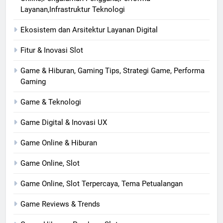
Layanan,Infrastruktur Teknologi
Ekosistem dan Arsitektur Layanan Digital
Fitur & Inovasi Slot
Game & Hiburan, Gaming Tips, Strategi Game, Performa
Gaming
Game & Teknologi
Game Digital & Inovasi UX
Game Online & Hiburan
Game Online, Slot
Game Online, Slot Terpercaya, Tema Petualangan
Game Reviews & Trends