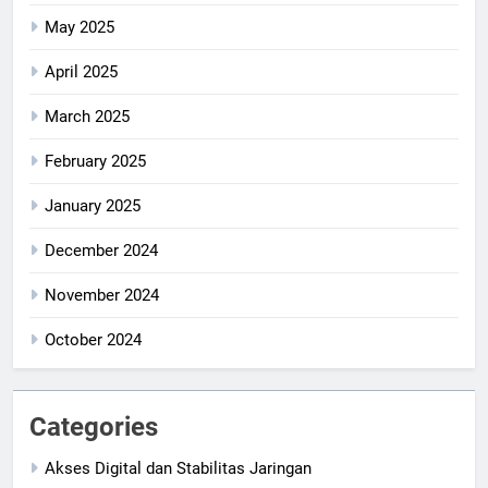
May 2025
April 2025
March 2025
February 2025
January 2025
December 2024
November 2024
October 2024
Categories
Akses Digital dan Stabilitas Jaringan