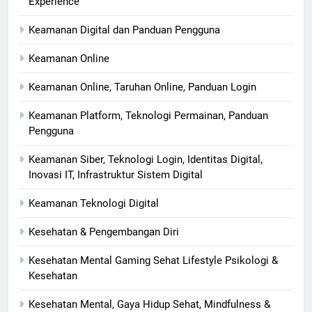
Experience
Keamanan Digital dan Panduan Pengguna
Keamanan Online
Keamanan Online, Taruhan Online, Panduan Login
Keamanan Platform, Teknologi Permainan, Panduan
Pengguna
Keamanan Siber, Teknologi Login, Identitas Digital,
Inovasi IT, Infrastruktur Sistem Digital
Keamanan Teknologi Digital
Kesehatan & Pengembangan Diri
Kesehatan Mental Gaming Sehat Lifestyle Psikologi &
Kesehatan
Kesehatan Mental, Gaya Hidup Sehat, Mindfulness &