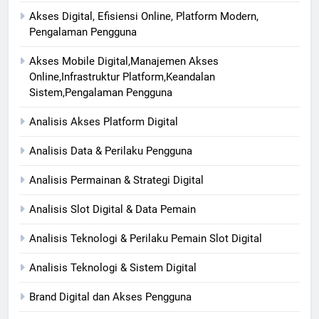
Akses Digital, Efisiensi Online, Platform Modern,
Pengalaman Pengguna
Akses Mobile Digital,Manajemen Akses
Online,Infrastruktur Platform,Keandalan
Sistem,Pengalaman Pengguna
Analisis Akses Platform Digital
Analisis Data & Perilaku Pengguna
Analisis Permainan & Strategi Digital
Analisis Slot Digital & Data Pemain
Analisis Teknologi & Perilaku Pemain Slot Digital
Analisis Teknologi & Sistem Digital
Brand Digital dan Akses Pengguna