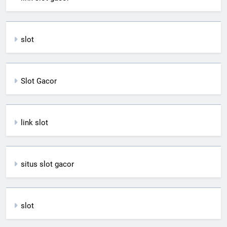
slot
Slot Gacor
link slot
situs slot gacor
slot